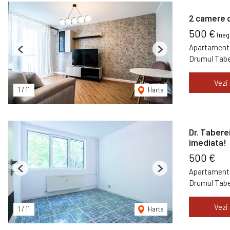
2 camere d
500 €
(neg
Apartament 
Previous
Next
Drumul Tabe
Vezi
1
/
11
Harta
Dr. Tabere
imediata!
500 €
Apartament 
Previous
Next
Drumul Tabe
Vezi
1
/
11
Harta