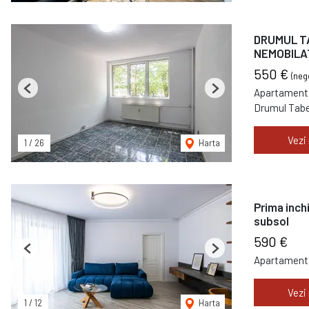
DRUMUL TA
NEMOBILAT
550 €
(neg
Apartament 
Previous
Next
Drumul Tabe
Vezi
1
/
26
Harta
Prima inch
subsol
590 €
Previous
Next
Apartament 
Vezi
1
/
12
Harta