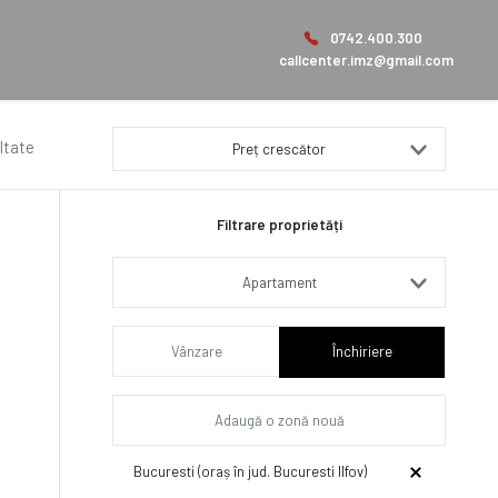
0742.400.300
callcenter.imz@gmail.com
ltate
Preț crescător
Filtrare proprietăți
Apartament
Vânzare
Închiriere
Bucuresti (oraș în jud. Bucuresti Ilfov)