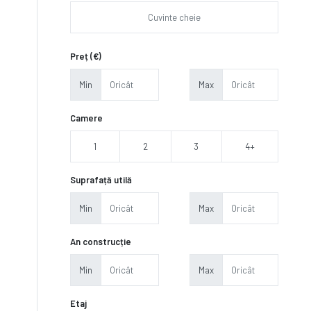
Preț (€)
Min
Max
Camere
1
2
3
4+
Suprafață utilă
Min
Max
An construcție
Min
Max
Etaj