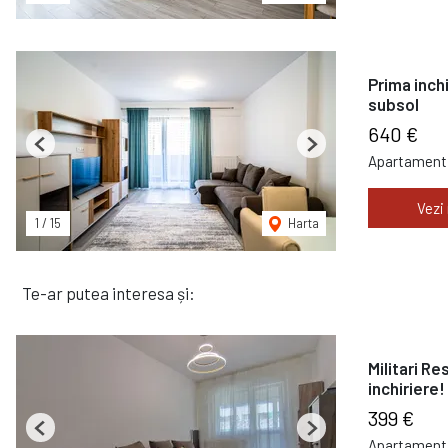
Prima inch
subsol
640 €
Previous
Next
Apartament 
Vezi
1
/
15
Harta
Te-ar putea interesa și:
Militari R
inchiriere!
399 €
Previous
Next
Apartament 