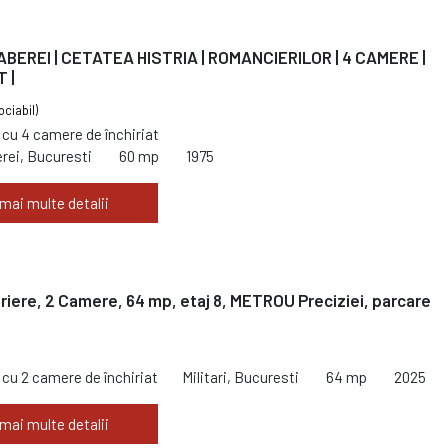
BEREI | CETATEA HISTRIA | ROMANCIERILOR | 4 CAMERE |
 |
ociabil)
cu 4 camere de închiriat
rei, Bucuresti
60 mp
1975
 mai multe detalii
iriere, 2 Camere, 64 mp, etaj 8, METROU Preciziei, parcare
cu 2 camere de închiriat
Militari, Bucuresti
64 mp
2025
 mai multe detalii