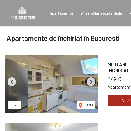
Apartamente
Ansambluri rezidențiale
Apartamente de închiriat în Bucuresti
MILITARI 
INCHIRIAT
349 €
Previous
Next
Apartament 
Vezi
1
/
29
Harta