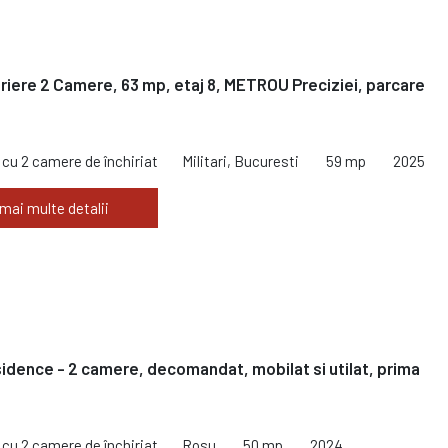
iriere 2 Camere, 63 mp, etaj 8, METROU Preciziei, parcare
cu 2 camere de închiriat
Militari, Bucuresti
59 mp
2025
 mai multe detalii
esidence - 2 camere, decomandat, mobilat si utilat, prima
cu 2 camere de închiriat
Rosu
50 mp
2024