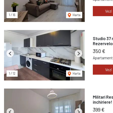
Vezi
1
/
16
Harta
Studio 37 m
Rezervelo
350 €
Previous
Next
Apartament 
Vezi
1
/
12
Harta
Militari R
inchiriere!
399 €