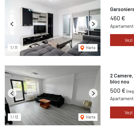
Garsoniera 
460 €
Apartament 
Previous
Next
Vezi
1
/
11
Harta
2 Camere, 
bloc nou
500 €
(neg
Previous
Next
Apartament 
Vezi
1
/
12
Harta