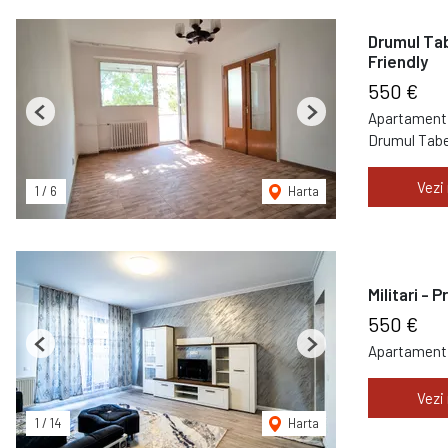
Drumul Tab
Friendly
550 €
Apartament 
Previous
Next
Drumul Tabe
Vezi
1
/
6
Harta
Militari - 
550 €
Apartament 
Previous
Next
Vezi
1
/
14
Harta