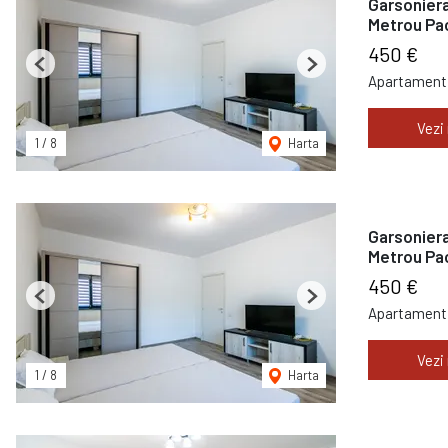
Garsoniera
Metrou Pac
450 €
Previous
Next
Apartament 
Vezi
1
/
8
Harta
Garsoniera
Metrou Pac
450 €
Previous
Next
Apartament 
Vezi
1
/
8
Harta