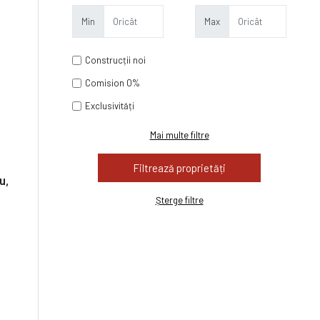
Min
Max
Construcții noi
Comision 0%
Exclusivități
Mai multe filtre
u,
Șterge filtre