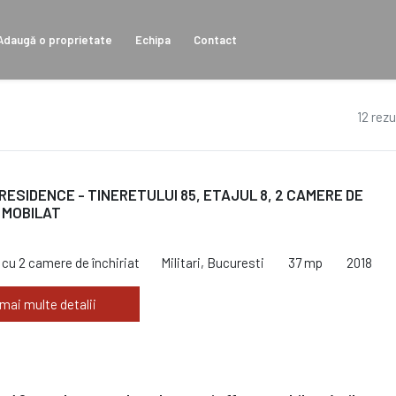
Adaugă o proprietate
Echipa
Contact
12 rezu
- RESIDENCE - TINERETULUI 85, ETAJUL 8, 2 CAMERE DE
, MOBILAT
cu 2 camere de închiriat
Militari, Bucuresti
37 mp
2018
 mai multe detalii