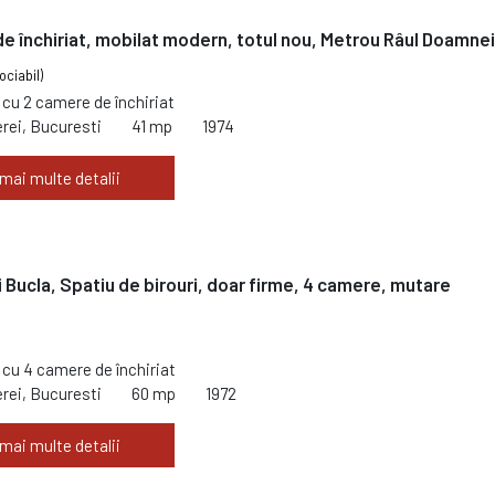
e închiriat, mobilat modern, totul nou, Metrou Râul Doamnei
ociabil)
cu 2 camere de închiriat
rei, Bucuresti
41 mp
1974
 mai multe detalii
i Bucla, Spatiu de birouri, doar firme, 4 camere, mutare
cu 4 camere de închiriat
rei, Bucuresti
60 mp
1972
 mai multe detalii