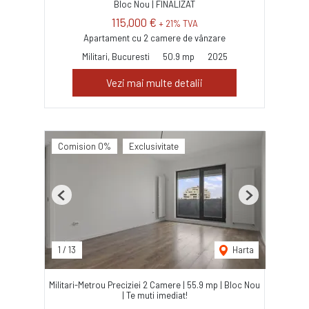
Bloc Nou | FINALIZAT
115,000 €
+ 21% TVA
Apartament cu 2 camere de vânzare
Militari, Bucuresti
50.9 mp
2025
Vezi mai multe detalii
Comision 0%
Exclusivitate
Previous
Next
1
/
13
Harta
Militari-Metrou Preciziei 2 Camere | 55.9 mp | Bloc Nou
| Te muti imediat!