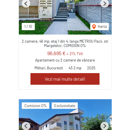
Previous
Next
1
/
10
Harta
2 camere, 46 mp, etaj 1 din 4, langa METROU Pacii, str
Margelelor, COMISION 0%
96,695 €
+ 21% TVA
Apartament cu 2 camere de vânzare
Militari, Bucuresti
43.2 mp
2025
Vezi mai multe detalii
Comision 0%
Exclusivitate
Previous
Next