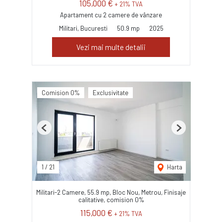
105,000 €
+ 21% TVA
Apartament cu 2 camere de vânzare
Militari, Bucuresti
50.9 mp
2025
Vezi mai multe detalii
Comision 0%
Exclusivitate
Previous
Next
1
/
21
Harta
Militari-2 Camere, 55.9 mp, Bloc Nou, Metrou, Finisaje
calitative, comision 0%
115,000 €
+ 21% TVA