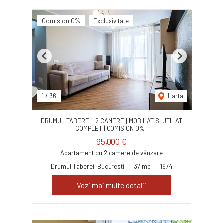
Comision 0%
Exclusivitate
Previous
Next
1
/
36
Harta
DRUMUL TABEREI | 2 CAMERE | MOBILAT SI UTILAT
COMPLET | COMISION 0% |
95,000 €
Apartament cu 2 camere de vânzare
Drumul Taberei, Bucuresti
37 mp
1974
Vezi mai multe detalii