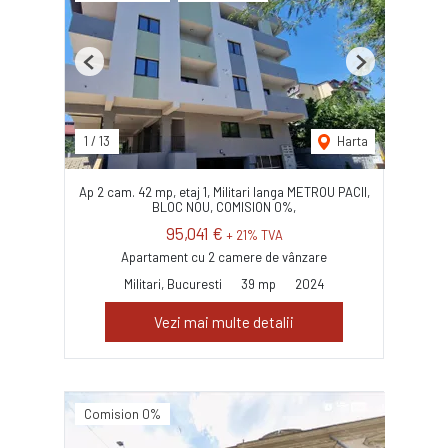
Previous
Next
1
/
13
Harta
Ap 2 cam. 42 mp, etaj 1, Militari langa METROU PACII,
BLOC NOU, COMISION 0%,
95,041 €
+ 21% TVA
Apartament cu 2 camere de vânzare
Militari, Bucuresti
39 mp
2024
Vezi mai multe detalii
Comision 0%