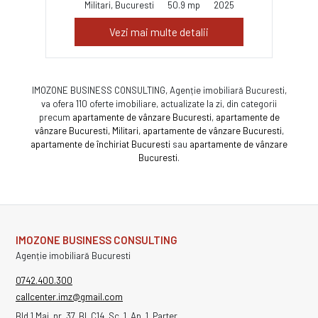
Militari, Bucuresti
50.9 mp
2025
Vezi mai multe detalii
IMOZONE BUSINESS CONSULTING, Agenție imobiliară Bucuresti,
va ofera 110 oferte imobiliare, actualizate la zi, din categorii
precum
apartamente de vânzare Bucuresti
,
apartamente de
vânzare Bucuresti, Militari
,
apartamente de vânzare Bucuresti
,
apartamente de închiriat Bucuresti
sau
apartamente de vânzare
Bucuresti
.
IMOZONE BUSINESS CONSULTING
Agenție imobiliară Bucuresti
0742.400.300
callcenter.imz@gmail.com
Bld 1 Mai, nr. 37, Bl. C14, Sc. 1, Ap. 1, Parter,