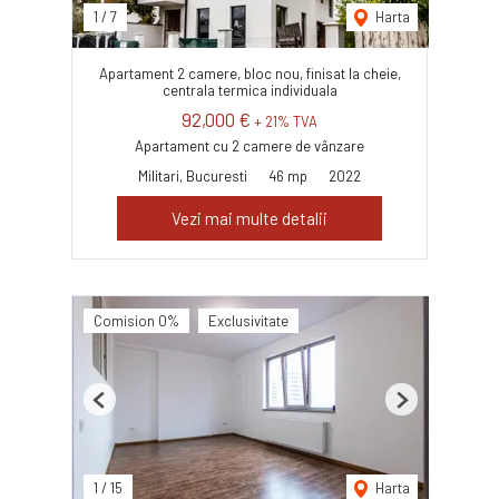
1
/
7
Harta
Apartament 2 camere, bloc nou, finisat la cheie,
centrala termica individuala
92,000 €
+ 21% TVA
Apartament cu 2 camere de vânzare
Militari, Bucuresti
46 mp
2022
Vezi mai multe detalii
Comision 0%
Exclusivitate
Previous
Next
1
/
15
Harta