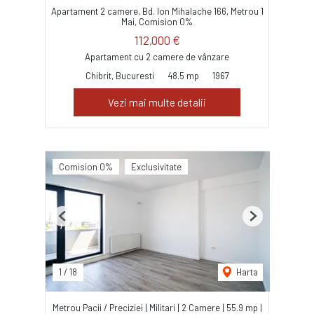
Apartament 2 camere, Bd. Ion Mihalache 166, Metrou 1
Mai, Comision 0%
112,000 €
Apartament cu 2 camere de vânzare
Chibrit, Bucuresti
48.5 mp
1967
Vezi mai multe detalii
Comision 0%
Exclusivitate
Previous
Next
1
/
18
Harta
Metrou Pacii / Preciziei | Militari | 2 Camere | 55.9 mp |