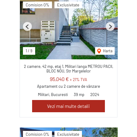
Comision 0%
Exclusivitate
Previous
Next
1
/
9
Harta
2 camere, 42 mp, etaj 1, Militari langa METROU PACII,
BLOC NOU, Str Margelelor
95,040 €
+ 21% TVA
Apartament cu 2 camere de vânzare
Militari, Bucuresti
39 mp
2024
Vezi mai multe detalii
Comision 0%
Exclusivitate