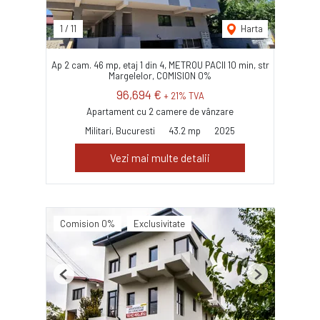
1
/
11
Harta
Ap 2 cam. 46 mp, etaj 1 din 4, METROU PACII 10 min, str
Margelelor, COMISION 0%
96,694 €
+ 21% TVA
Apartament cu 2 camere de vânzare
Militari, Bucuresti
43.2 mp
2025
Vezi mai multe detalii
Comision 0%
Exclusivitate
Previous
Next