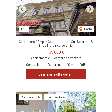
Previous
Next
1
/
5
Harta
Garsonieră 40mp în Centrul Istoric – Str. Selari nr. 2,
imobil fara risc seismic
135,000 €
Apartament cu 1 camere de vânzare
Centrul Istoric, Bucuresti
40 mp
1918
Vezi mai multe detalii
Comision 0%
Exclusivitate