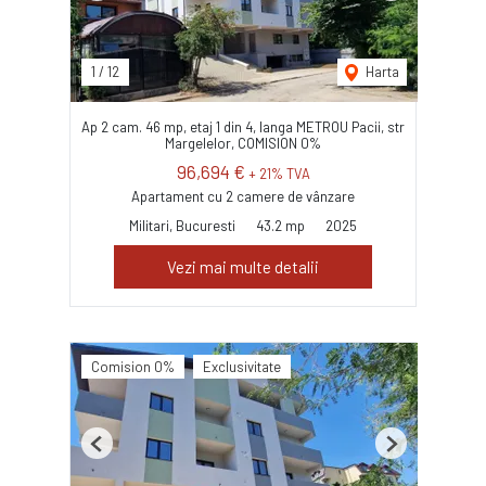
1
/
12
Harta
Ap 2 cam. 46 mp, etaj 1 din 4, langa METROU Pacii, str
Margelelor, COMISION 0%
96,694 €
+ 21% TVA
Apartament cu 2 camere de vânzare
Militari, Bucuresti
43.2 mp
2025
Vezi mai multe detalii
Comision 0%
Exclusivitate
Previous
Next