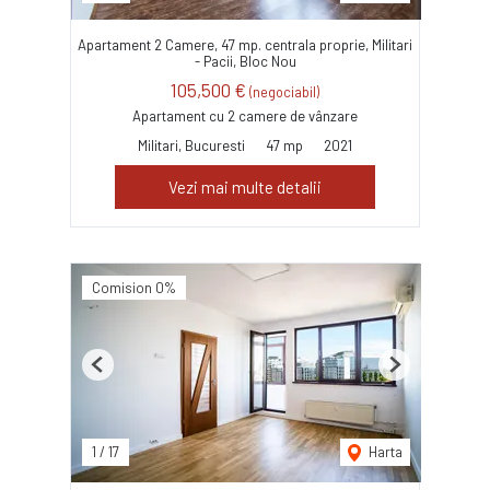
Apartament 2 Camere, 47 mp. centrala proprie, Militari
- Pacii, Bloc Nou
105,500 €
(negociabil)
Apartament cu 2 camere de vânzare
Militari, Bucuresti
47 mp
2021
Vezi mai multe detalii
Comision 0%
Previous
Next
1
/
17
Harta