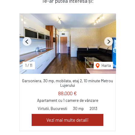
Te-ar putea interesa și:
Previous
Next
1
/
11
Harta
Garsoniera, 30 mp, mobilata, etaj 2, 10 minute Metrou
Lujerului
88,000 €
Apartament cu 1 camere de vânzare
Virtutii, Bucuresti
30 mp
2013
Vezi mai multe detalii