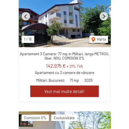
Previous
Next
1
/
16
Harta
Apartament 3 Camere- 77 mp in Militari, langa METROU,
liber, NOU, COMISION 0%
142,975 €
+ 21% TVA
Apartament cu 3 camere de vânzare
Militari, Bucuresti
71 mp
2025
Vezi mai multe detalii
Comision 0%
Exclusivitate