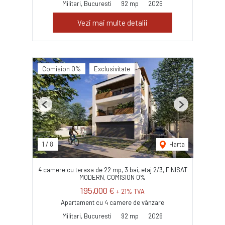
Militari, Bucuresti
92 mp
2026
Vezi mai multe detalii
Comision 0%
Exclusivitate
Previous
Next
1
/
8
Harta
4 camere cu terasa de 22 mp, 3 bai, etaj 2/3, FINISAT
MODERN, COMISION 0%
195,000 €
+ 21% TVA
Apartament cu 4 camere de vânzare
Militari, Bucuresti
92 mp
2026