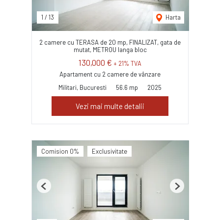
1
/
13
Harta
2 camere cu TERASA de 20 mp, FINALIZAT, gata de
mutat, METROU langa bloc
130,000 €
+ 21% TVA
Apartament cu 2 camere de vânzare
Militari, Bucuresti
56.6 mp
2025
Vezi mai multe detalii
Comision 0%
Exclusivitate
Previous
Next