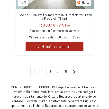
1
/
11
Harta
Bloc Nou Finalizat | 77 mp | terasa 20 mp| Metrou Pacii
/ Preciziei | Militari
130,000 €
+ 21% TVA
Apartament cu 2 camere de vânzare
Militari, Bucuresti
56.6 mp
2025
Vezi mai multe detalii
Pagina anterioară
...
Pagina următoare
1
2
5
IMOZONE BUSINESS CONSULTING, Agenție imobiliară Bucuresti,
va ofera 110 oferte imobiliare, actualizate la zi, din categorii
precum
apartamente de vânzare Bucuresti
,
apartamente de
vânzare Bucuresti, Militari
,
apartamente de vânzare Bucuresti
,
apartamente de închiriat Bucuresti
sau
apartamente de vânzare