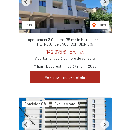
Previous
Next
1
/
18
Harta
Apartament 3 Camere- 75 mp in Militari, langa
METROU, liber, NOU, COMISION 0%
142,975 €
+ 21% TVA
Apartament cu 3 camere de vânzare
Militari, Bucuresti
68.37 mp
2025
Vezi mai multe detalii
Comision 0%
Exclusivitate
Previous
Next