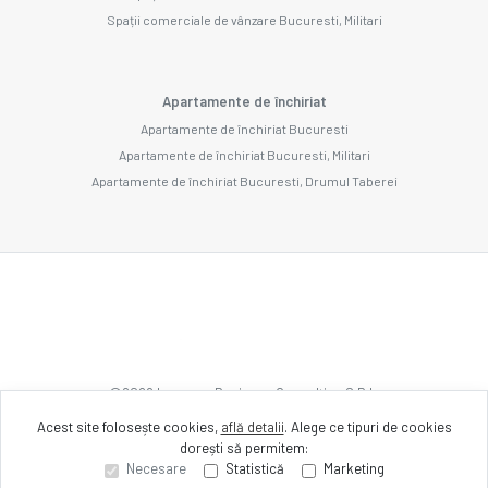
Spații comerciale de vânzare Bucuresti, Militari
Apartamente de închiriat
Apartamente de închiriat Bucuresti
Apartamente de închiriat Bucuresti, Militari
Apartamente de închiriat Bucuresti, Drumul Taberei
©
2026
Imozone Business Consulting S.R.L.
Acest site folosește cookies,
află detalii
.
Alege ce tipuri de cookies
dorești să permitem:
Site creat în
Necesare
Statistică
Marketing