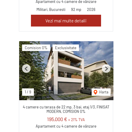
Apartament cu 4 camere de vânzare
Militari, Bucuresti
92 mp
2026
Vezi mai multe detalii
Comision 0%
Exclusivitate
Previous
Next
1
/
9
Harta
4 camere cu terasa de 22 mp, 3 bai, etaj 1/3, FINISAT
MODERN, COMISION 0%
195,000 €
+ 21% TVA
Apartament cu 4 camere de vânzare