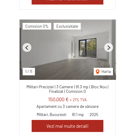
Comision 0%
Exclusivitate
Previous
Next
1
/
11
Harta
Militari-Preciziei | 3 Camere | 91.3 mp | Bloc Nou |
Finalizat | Comision 0
150,000 €
+ 21% TVA
Apartament cu 3 camere de vânzare
Militari, Bucuresti
81.1 mp
2025
Vezi mai multe detalii