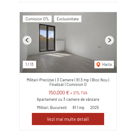
Comision 0%
Exclusivitate
Previous
Next
1
/
13
Harta
Militari-Preciziei | 3 Camere | 91.3 mp | Bloc Nou |
Finalizat | Comision 0
150,000 €
+ 21% TVA
Apartament cu 3 camere de vânzare
Militari, Bucuresti
81.1 mp
2025
Vezi mai multe detalii