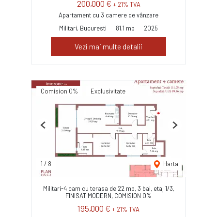
200,000 €
+ 21% TVA
Apartament cu 3 camere de vânzare
Militari, Bucuresti
81.1 mp
2025
Vezi mai multe detalii
Comision 0%
Exclusivitate
Previous
Next
1
/
8
Harta
Militari-4 cam cu terasa de 22 mp, 3 bai, etaj 1/3,
FINISAT MODERN, COMISION 0%
195,000 €
+ 21% TVA