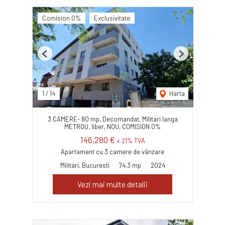
Comision 0%
Exclusivitate
Previous
Next
1
/
14
Harta
3 CAMERE- 80 mp, Decomandat, Militari langa
METROU, liber, NOU, COMISION 0%
146,280 €
+ 21% TVA
Apartament cu 3 camere de vânzare
Militari, Bucuresti
74.3 mp
2024
Vezi mai multe detalii