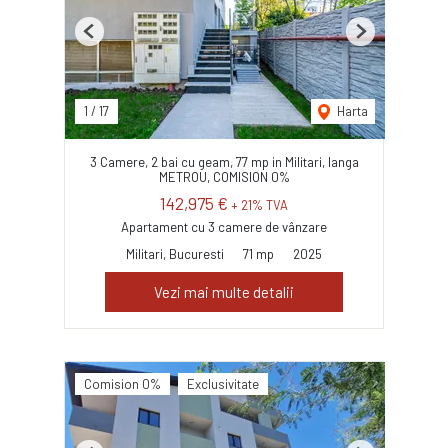
Previous
Next
1
/
17
Harta
3 Camere, 2 bai cu geam, 77 mp in Militari, langa
METROU, COMISION 0%
142,975 €
+ 21% TVA
Apartament cu 3 camere de vânzare
Militari, Bucuresti
71 mp
2025
Vezi mai multe detalii
Comision 0%
Exclusivitate