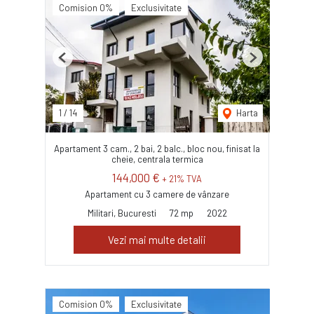
Comision 0%
Exclusivitate
Previous
Next
1
/
14
Harta
Apartament 3 cam., 2 bai, 2 balc., bloc nou, finisat la
cheie, centrala termica
144,000 €
+ 21% TVA
Apartament cu 3 camere de vânzare
Militari, Bucuresti
72 mp
2022
Vezi mai multe detalii
Comision 0%
Exclusivitate