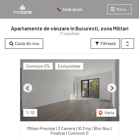
Sună acum
Meniu
Apartamente de vânzare în Bucuresti, zona Militari
71 rezultate
Caută din nou
Filtrează
Comision 0%
Exclusivitate
Previous
Next
1
/
10
Harta
Militari-Preciziei | 3 Camere | 91.3 mp | Bloc Nou |
Finalizat | Comision 0