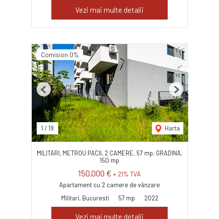
Vezi mai multe detalii
Comision 0%
Previous
Next
1
/
19
Harta
MILITARI, METROU PACII, 2 CAMERE, 57 mp, GRADINA,
150 mp
150,000 €
+ 21% TVA
Apartament cu 2 camere de vânzare
Militari, Bucuresti
57 mp
2022
Vezi mai multe detalii