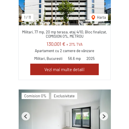
1
/
11
Harta
Militari, 77 mp, 20 mp terasa, etaj 4/10, Bloc finalizat,
COMISION 0%, METROU
130,001 €
+ 21% TVA
Apartament cu 2 camere de vânzare
Militari, Bucuresti
56.6 mp
2025
Vezi mai multe detalii
Comision 0%
Exclusivitate
Previous
Next