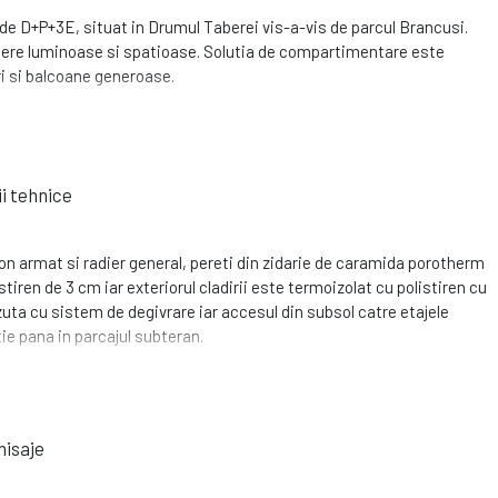
 de D+P+3E, situat in Drumul Taberei vis-a-vis de parcul Brancusi.
mere luminoase si spatioase. Solutia de compartimentare este
ri si balcoane generoase.
ii tehnice
n armat si radier general, pereti din zidarie de caramida porotherm
istiren de 3 cm iar exteriorul cladirii este termoizolat cu polistiren cu
ta cu sistem de degivrare iar accesul din subsol catre etajele
tie pana in parcajul subteran.
nisaje