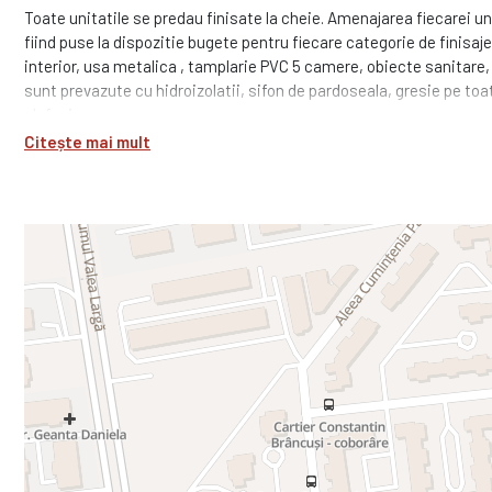
Toate unitatile se predau finisate la cheie. Amenajarea fiecarei unit
fiind puse la dispozitie bugete pentru fiecare categorie de finisaj
interior, usa metalica , tamplarie PVC 5 camere, obiecte sanitare, a
sunt prevazute cu hidroizolatii, sifon de pardoseala, gresie pe toat
plafoniera.
Citește mai mult