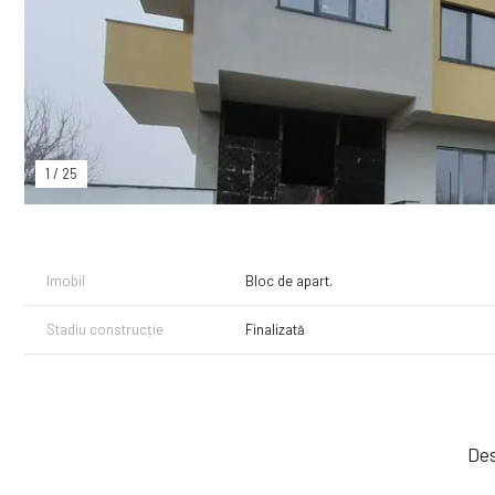
1
/
25
Imobil
Bloc de apart.
Stadiu construcție
Finalizată
Des