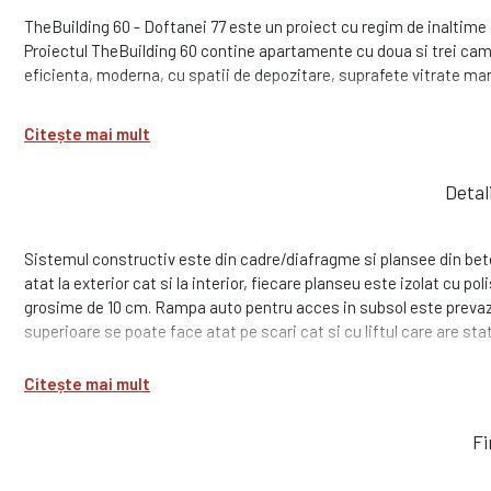
TheBuilding 60 - Doftanei 77 este un proiect cu regim de inaltime
Proiectul TheBuilding 60 contine apartamente cu doua si trei ca
eficienta, moderna, cu spatii de depozitare, suprafete vitrate ma
Citește mai mult
Detal
Sistemul constructiv este din cadre/diafragme si plansee din beto
atat la exterior cat si la interior, fiecare planseu este izolat cu pol
grosime de 10 cm. Rampa auto pentru acces in subsol este prevazu
superioare se poate face atat pe scari cat si cu liftul care are sta
Citește mai mult
Fi