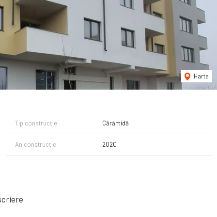
Harta
Tip construcție
Cărămidă
An construcție
2020
criere