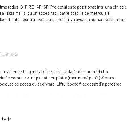
ltime redus, S+P+3E+4R+5R. Proiectul este pozitionat intr-una din cele
a Plaza Mall si cu un acces facil catre statiile de metrou ale
locuit cat si pentru investitie. Imobilul va avea un numar de 16 unitati
ii tehnice
cu radier de tip general si pereti de zidarie din caramida tip
lurile comune sunt placate cu piatra (marmura/granit) si mana
pa auto de acces cu degivrare. Liftul poate fi accesat din parcarea
ativa. Imobilul este racordat la toate utilitatile orasului (gaz, apa,
rizare separata pentru fiecare apartament.
nisaje