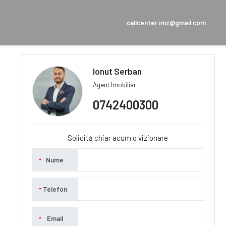
callcenter.imz@gmail.com
Ionut Serban
Agent Imobiliar
0742400300
Solicită chiar acum o vizionare
Nume
Telefon
Email