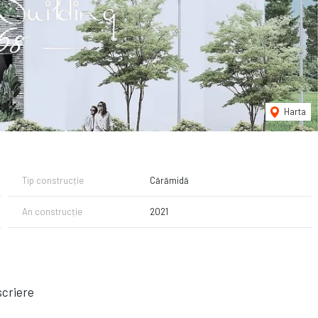
Harta
Tip construcție
Cărămidă
An construcție
2021
criere