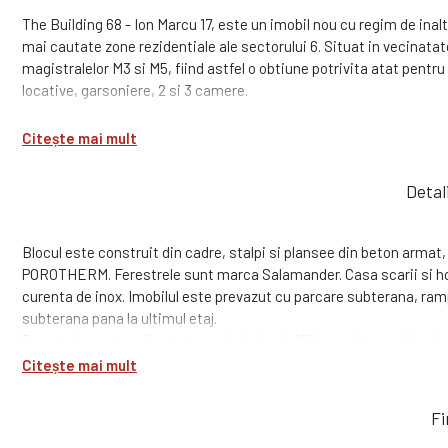
The Building 68 - Ion Marcu 17, este un imobil nou cu regim de ina
mai cautate zone rezidentiale ale sectorului 6. Situat in vecinatate
magistralelor M3 si M5, fiind astfel o obtiune potrivita atat pentru 
locative, garsoniere, 2 si 3 camere.
Citește mai mult
Detal
Blocul este construit din cadre, stalpi si plansee din beton armat, 
POROTHERM. Ferestrele sunt marca Salamander. Casa scarii si ho
curenta de inox. Imobilul este prevazut cu parcare subterana, ram
subterana pana la ultimul etaj.
Pe exterior este aplicata termoizolatie de 100 mm si tencuiala decor
canalizare, curent electric, CATv si internet) si dispune de conto
Citește mai mult
Fi