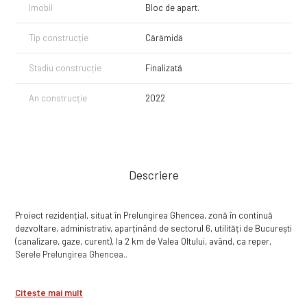
Imobil
Bloc de apart.
Tip construcție
Cărămidă
Stadiu construcție
Finalizată
An construcție
2022
Descriere
Proiect rezidențial, situat în Prelungirea Ghencea, zonă în continuă
dezvoltare, administrativ, aparținând de sectorul 6, utilități de București
(canalizare, gaze, curent), la 2 km de Valea Oltului, având, ca reper,
Serele Prelungirea Ghencea..
Construit cu simț de răspundere și atenție față de detalii, proiectul de
mici dimensiuni, are un regim de înălțime S+P+2E+3 retras, numărând
Citește mai mult
22 de unități generoase de 1 și 2 camere, cu termen de finalizare în