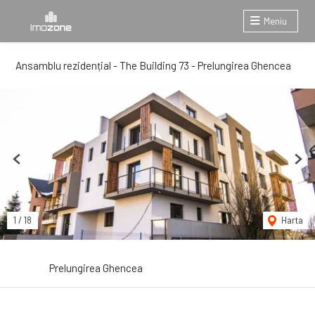
Meniu
Ansamblu rezidențial - The Building 73 - Prelungirea Ghencea
Previous
Next
1
/
18
Harta
Prelungirea Ghencea