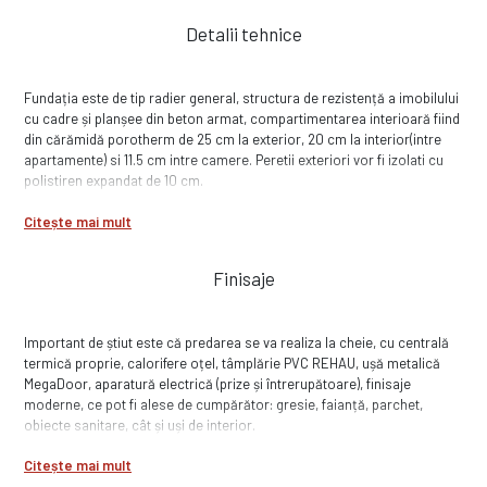
prima jumătate a anului 2023 și se adresează cumpărătorilor iubitori
Detalii tehnice
de liniște, dornici să locuiască într-o comunitate discretă.
Fundația este de tip radier general, structura de rezistență a imobilului
cu cadre și planșee din beton armat, compartimentarea interioară fiind
din cărămidă porotherm de 25 cm la exterior, 20 cm la interior(intre
apartamente) si 11.5 cm intre camere. Peretii exteriori vor fi izolati cu
polistiren expandat de 10 cm.
Citește mai mult
Finisaje
Important de știut este că predarea se va realiza la cheie, cu centrală
termică proprie, calorifere oțel, tâmplărie PVC REHAU, ușă metalică
MegaDoor, aparatură electrică (prize și întrerupătoare), finisaje
moderne, ce pot fi alese de cumpărător: gresie, faianță, parchet,
obiecte sanitare, cât și uși de interior.
Citește mai mult