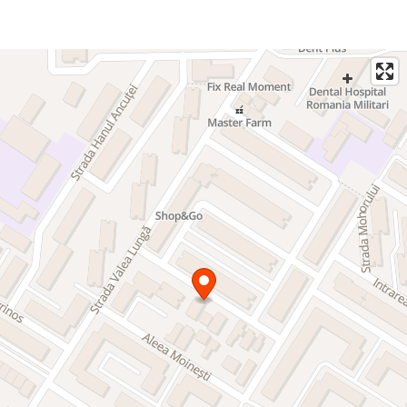
- uși celulare din lemn la interior
- tamplărie din PVC cu geam tripan
- ușă metalică la intrare,
- contor individual pentru apă rece, gaz, electricitate;
- interfon;
- centrală termică individuală + calorifere otel si aluminiu
- termoizolatie exterioara de 10 cm;
- finisaje exterioare cu vopsea texturată;
- instalatie de internet si cablu TV in fiecare camera