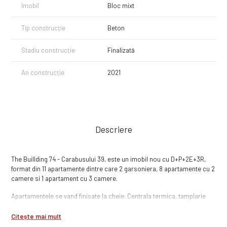
Imobil
Bloc mixt
Tip construcție
Beton
Stadiu construcție
Finalizată
An construcție
2021
Descriere
The Buillding 74 - Carabusului 39, este un imobil nou cu D+P+2E+3R,
format din 11 apartamente dintre care 2 garsoniera, 8 apartamente cu 2
camere si 1 apartament cu 3 camere.
Apartamentele se vand finisate la cheie: Centrala termica, tamplarie
PVC cu geam tripan, usa metalica, gresie, faianta, parchet, usi interior,
obiecte sanitare baie, prize, intrerupatoare.
Citește mai mult