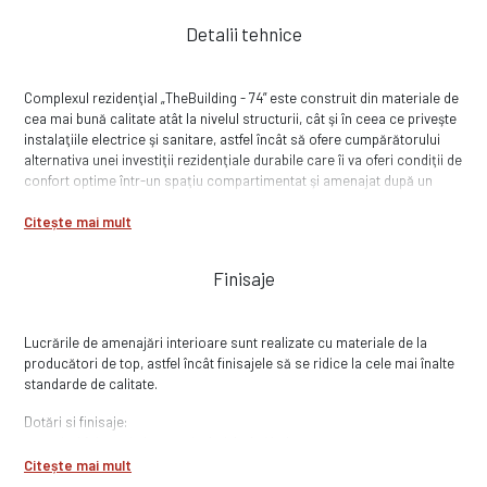
Imobilul este prevazut cu lift.
Detalii tehnice
Locurile de parcare se regasesc la demisol dar si la exterior.
COMISION 0%
Complexul rezidenţial „TheBuilding - 74” este construit din materiale de
cea mai bună calitate atât la nivelul structurii, cât şi în ceea ce priveşte
instalaţiile electrice şi sanitare, astfel încât să ofere cumpărătorului
alternativa unei investiţii rezidenţiale durabile care îi va oferi condiţii de
confort optime într-un spaţiu compartimentat şi amenajat după un
concept arhitectural modern.
Citește mai mult
Apartamentele sunt construite din cadre, diafragme si plansee din
beton armat, cu radier de tip general si pereti de zidarie din caramida
Finisaje
tip POROTHERM. Imobilul este racordat la toate utilitatile orasului (gaz,
apa, canalizare, curent electric, CATv si internet) si dispune de
contorizare separata pentru fiecare unitate. Pe exterior este izolat cu
Lucrările de amenajări interioare sunt realizate cu materiale de la
Polistiren expandat de 10 cm pe care s-a aplicat tencuiala decorativa.
producători de top, astfel încât finisajele să se ridice la cele mai înalte
standarde de calitate.
Dotări si finisaje:
- gresie / faianta in bucătărie, băi, hol si balcoane;
- băi complet finisate și utilate; obiecte sanitare de calitate;
Citește mai mult
- parchet laminat in living și dormitoare;