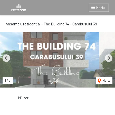
Meniu
Ansamblu rezidențial - The Building 74 - Carabusului 39
Previous
Next
1
/
5
Harta
Militari