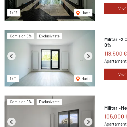
Vezi
1
/
12
Harta
Comision 0%
Exclusivitate
Militari-2
0%
118,500 
Previous
Next
Apartament 
Vezi
1
/
11
Harta
Comision 0%
Exclusivitate
Militari-Me
105,000 
Apartament 
Previous
Next