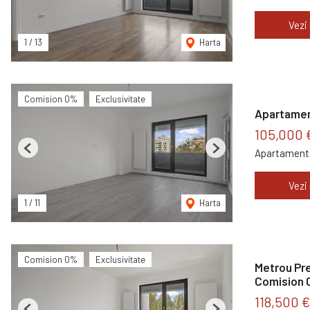
Vezi
1
/
13
Harta
Comision 0%
Exclusivitate
Apartament 
105,000 
Apartament 
Previous
Next
Vezi
1
/
11
Harta
Comision 0%
Exclusivitate
Metrou Pre
Comision
118,500 