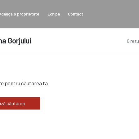
Adaugă o proprietate
Echipa
Contact
a Gorjului
0 rezu
te pentru căutarea ta
ză căutarea