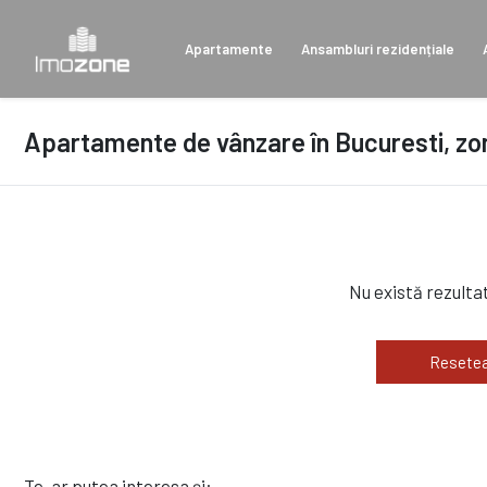
Apartamente
Ansambluri rezidențiale
Apartamente de vânzare în Bucuresti, zon
Nu există rezulta
Resetea
Te-ar putea interesa și: