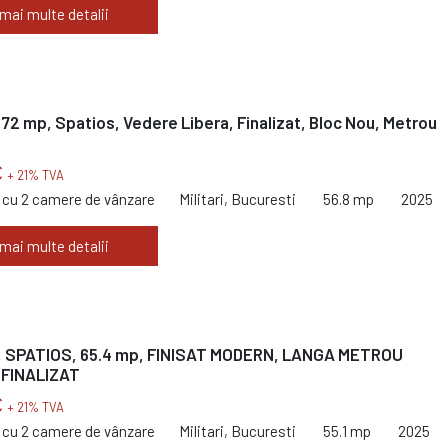
 mai multe detalii
72 mp, Spatios, Vedere Libera, Finalizat, Bloc Nou, Metrou
€
+ 21% TVA
cu 2 camere de vânzare
Militari, Bucuresti
56.8 mp
2025
 mai multe detalii
 SPATIOS, 65.4 mp, FINISAT MODERN, LANGA METROU
 FINALIZAT
€
+ 21% TVA
cu 2 camere de vânzare
Militari, Bucuresti
55.1 mp
2025