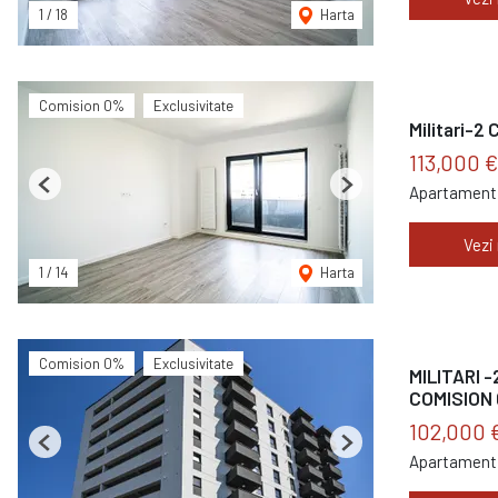
1
/
18
Harta
Comision 0%
Exclusivitate
Militari-2 
113,000 
Apartament 
Previous
Next
Vezi
1
/
14
Harta
Comision 0%
Exclusivitate
MILITARI -
COMISION 
102,000 
Previous
Next
Apartament 