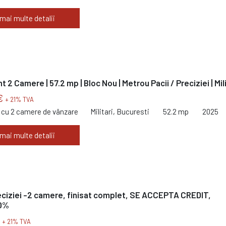
 mai multe detalii
2 Camere | 57.2 mp | Bloc Nou | Metrou Pacii / Preciziei | Mili
€
+ 21% TVA
cu 2 camere de vânzare
Militari, Bucuresti
52.2 mp
2025
 mai multe detalii
ciziei -2 camere, finisat complet, SE ACCEPTA CREDIT,
 0%
€
+ 21% TVA