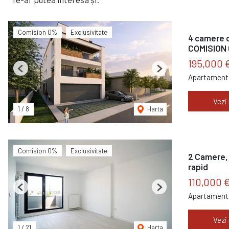
Comision 0%
Exclusivitate
4 camere c
COMISION
195,000 
Previous
Next
Apartament 
Vezi
1
/
8
Harta
Comision 0%
Exclusivitate
2 Camere, 
rapid
110,000 
Previous
Next
Apartament 
Vezi
1
/
21
Harta