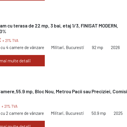
 cam cu terasa de 22 mp, 3 bai, etaj 1/3, FINISAT MODERN,
 0%
€
+ 21% TVA
cu 4 camere de vânzare
Militari, Bucuresti
92 mp
2026
 mai multe detalii
 Camere,55.9 mp, Bloc Nou, Metrou Pacii sau Preciziei, Comis
€
+ 21% TVA
cu 2 camere de vânzare
Militari, Bucuresti
50.9 mp
2025
 mai multe detalii