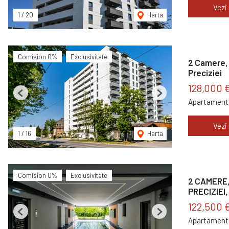
Vezi
1
/
20
Harta
Comision 0%
Exclusivitate
2 Camere, 
Preciziei
128,000 
Previous
Next
Apartament 
Vezi
1
/
16
Harta
Comision 0%
Exclusivitate
2 CAMERE,
PRECIZIEI,
122,500 
Previous
Next
Apartament 