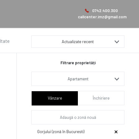
0742.400.300
callcenter.imz@gmail.com
ltate
Actualizate recent
Filtrare proprietăți
Apartament
Vânzare
Închiriere
Gorjului (zonă în Bucuresti)