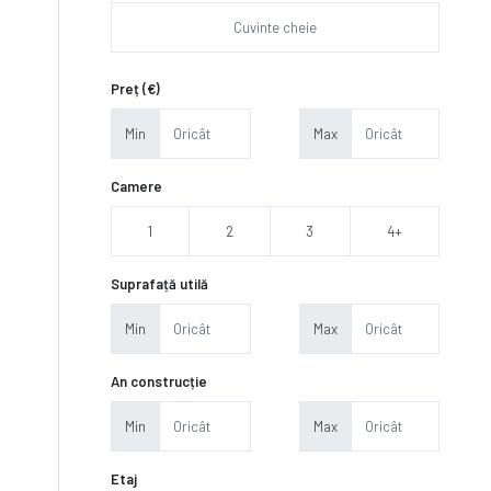
Preț (€)
Min
Max
Camere
1
2
3
4+
Suprafață utilă
Min
Max
An construcție
Min
Max
Etaj