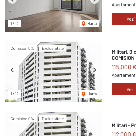
Previous
Next
Apartament 
Vezi
1
/
13
Harta
Comision 0%
Exclusivitate
Militari, B
COMISION
115,000 
Previous
Next
Apartament 
Vezi
1
/
14
Harta
Comision 0%
Exclusivitate
Militari - 
112,000 