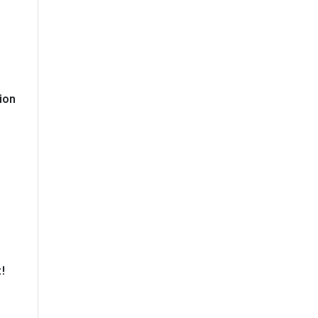
ion
t!