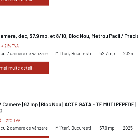
Camere, dec, 57.9 mp, et 8/10, Bloc Nou, Metrou Pacii / Preciz
€
+ 21% TVA
cu 2 camere de vânzare
Militari, Bucuresti
52.7 mp
2025
 mai multe detalii
2 Camere | 63 mp | Bloc Nou | ACTE GATA - TE MUTI REPEDE |
0
€
+ 21% TVA
cu 2 camere de vânzare
Militari, Bucuresti
57.8 mp
2025