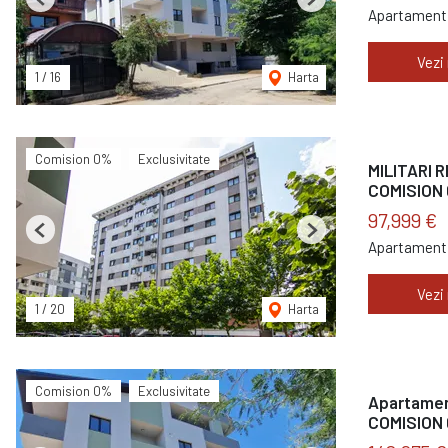
Previous
Next
Apartament 
Vezi
1
/
16
Harta
Comision 0%
Exclusivitate
MILITARI 
COMISION 
97,999 €
Previous
Next
Apartament 
Vezi
1
/
20
Harta
Comision 0%
Exclusivitate
Apartament
COMISION