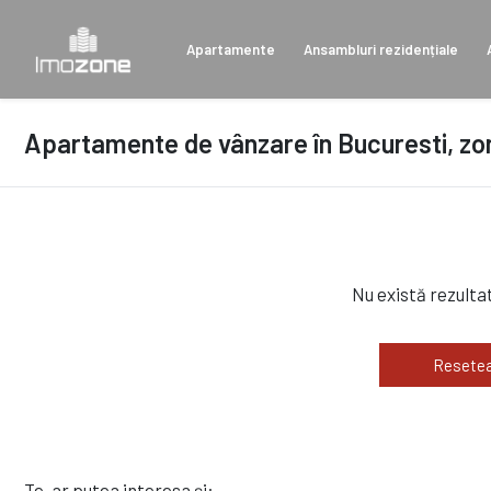
Apartamente
Ansambluri rezidențiale
Apartamente de vânzare în Bucuresti, zo
Nu există rezulta
Resetea
Te-ar putea interesa și: