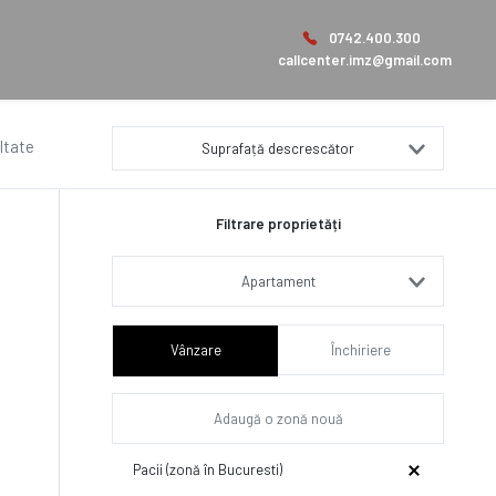
0742.400.300
callcenter.imz@gmail.com
ltate
Suprafață descrescător
Filtrare proprietăți
Apartament
Vânzare
Închiriere
Pacii (zonă în Bucuresti)