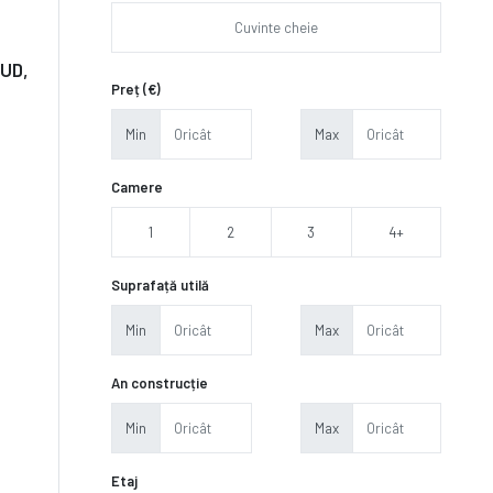
SUD,
Preț (€)
Min
Max
Camere
1
2
3
4+
Suprafață utilă
Min
Max
An construcție
Min
Max
Etaj