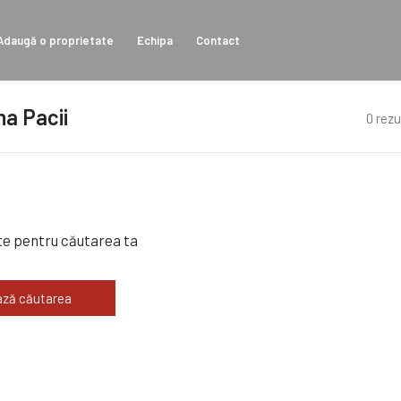
Adaugă o proprietate
Echipa
Contact
na Pacii
0 rezu
te pentru căutarea ta
ză căutarea