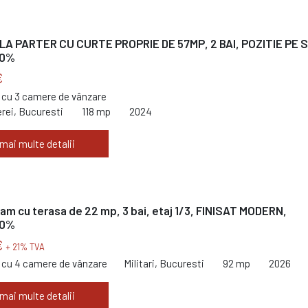
LA PARTER CU CURTE PROPRIE DE 57MP, 2 BAI, POZITIE PE 
 0%
€
cu 3 camere de vânzare
rei, Bucuresti
118 mp
2024
 mai multe detalii
 cam cu terasa de 22 mp, 3 bai, etaj 1/3, FINISAT MODERN,
 0%
€
+ 21% TVA
cu 4 camere de vânzare
Militari, Bucuresti
92 mp
2026
 mai multe detalii