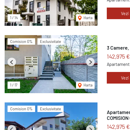
Vezi
1
/
14
Harta
Comision 0%
Exclusivitate
3 Camere, 
142,975 
Apartament 
Previous
Next
Vezi
1
/
17
Harta
Comision 0%
Exclusivitate
Apartament
COMISION
142,975 