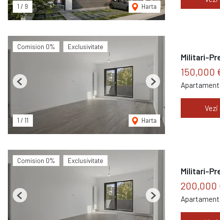
1
/
9
Harta
Comision 0%
Exclusivitate
Militari-Pr
150,000 
Apartament 
Previous
Next
Vezi
1
/
11
Harta
Comision 0%
Exclusivitate
Militari-Pr
200,000
Apartament 
Previous
Next