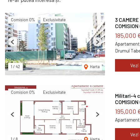
3 CAMERE 
Comision 0%
Exclusivitate
COMISION
185,000 
Apartament 
Previous
Next
Drumul Tabe
Vezi
1
/
42
Harta
Comision 0%
Exclusivitate
Militari-4
COMISION
195,000 
Previous
Next
Apartament 
Vezi
1
/
8
Harta