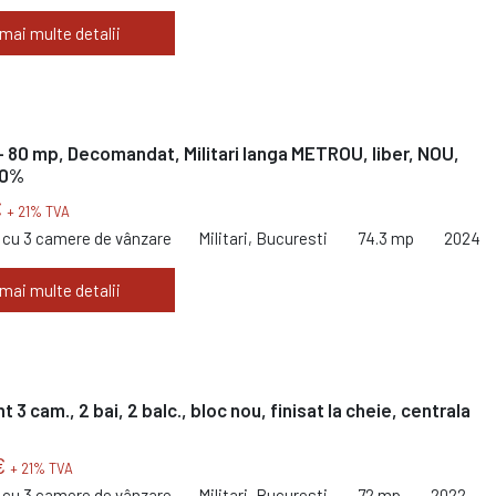
 mai multe detalii
80 mp, Decomandat, Militari langa METROU, liber, NOU,
 0%
€
+ 21% TVA
cu 3 camere de vânzare
Militari, Bucuresti
74.3 mp
2024
 mai multe detalii
3 cam., 2 bai, 2 balc., bloc nou, finisat la cheie, centrala
€
+ 21% TVA
cu 3 camere de vânzare
Militari, Bucuresti
72 mp
2022