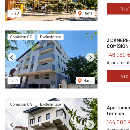
Vezi
1
/
20
Harta
Comision 0%
Exclusivitate
3 CAMERE- 
COMISION
146,280 
Previous
Next
Apartament 
Vezi
1
/
14
Harta
Comision 0%
Exclusivitate
Apartament 
termica
144,000 
Previous
Next
Apartament 