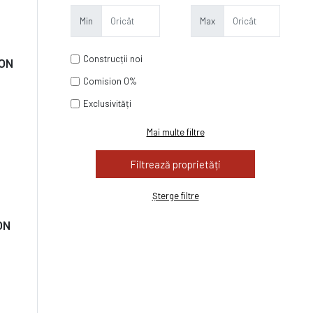
Min
Max
Construcții noi
ION
Comision 0%
Exclusivități
Mai multe filtre
Șterge filtre
ON