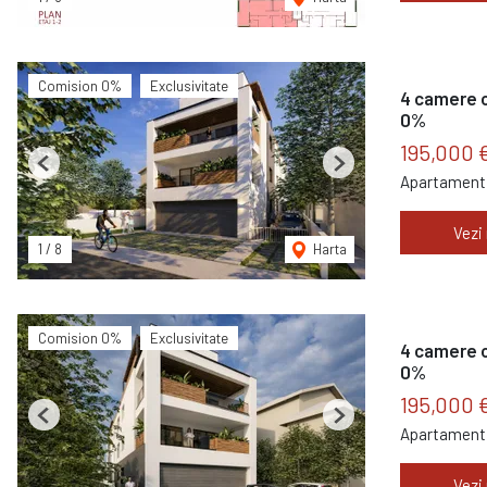
Comision 0%
Exclusivitate
4 camere c
0%
195,000 
Previous
Next
Apartament 
Vezi
1
/
8
Harta
Comision 0%
Exclusivitate
4 camere c
0%
195,000 
Previous
Next
Apartament 
Vezi