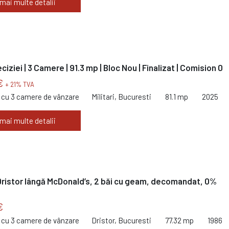
 mai multe detalii
eciziei | 3 Camere | 91.3 mp | Bloc Nou | Finalizat | Comision 0
€
+ 21% TVA
cu 3 camere de vânzare
Militari, Bucuresti
81.1 mp
2025
 mai multe detalii
ristor lângă McDonald’s, 2 băi cu geam, decomandat, 0%
€
cu 3 camere de vânzare
Dristor, Bucuresti
77.32 mp
1986