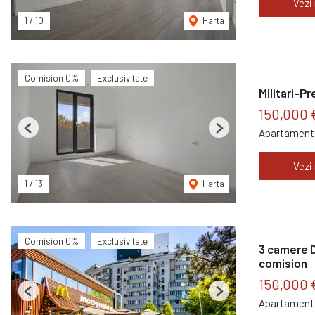
Vezi
1
/
10
Harta
Comision 0%
Exclusivitate
Militari-Pr
150,000 
Apartament 
Previous
Next
Vezi
1
/
13
Harta
Comision 0%
Exclusivitate
3 camere D
comision
150,000 
Previous
Next
Apartament 