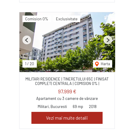
Comision 0%
Exclusivitate
Previous
Next
1
/
20
Harta
MILITARI RESIDENCE | TINERETULUI 65C | FINISAT
COMPLET| CENTRALA | COMISION 0% |
97,999 €
Apartament cu 3 camere de vânzare
Militari, Bucuresti
69 mp
2018
Vezi mai multe detalii