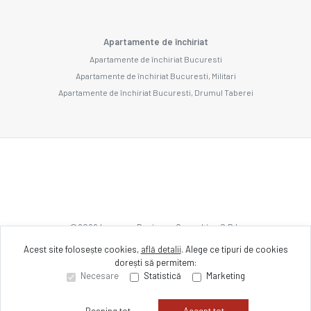
Apartamente de închiriat
Apartamente de închiriat Bucuresti
Apartamente de închiriat Bucuresti, Militari
Apartamente de închiriat Bucuresti, Drumul Taberei
©
2026
Imozone Business Consulting S.R.L.
Acest site folosește cookies,
află detalii
.
Alege ce tipuri de cookies
dorești să permitem:
Site creat în
Necesare
Statistică
Marketing
Resping tot