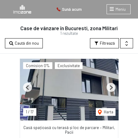
Sună acum
Meniu
Case de vânzare în Bucuresti, zona Militari
1 rezultate
Caută din nou
Filtrează
Comision 0%
Exclusivitate
Previous
Next
1
/
17
Harta
Casă spațioasă cu terasă și loc de parcare – Militari,
Pacii