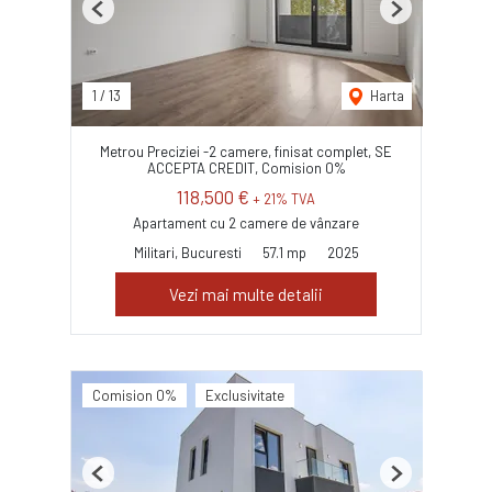
Previous
Next
1
/
13
Harta
Metrou Preciziei -2 camere, finisat complet, SE
ACCEPTA CREDIT, Comision 0%
118,500 €
+ 21% TVA
Apartament cu 2 camere de vânzare
Militari, Bucuresti
57.1 mp
2025
Vezi mai multe detalii
Comision 0%
Exclusivitate
Previous
Next