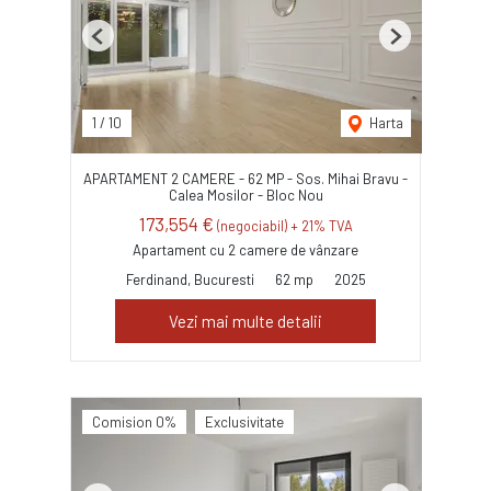
Previous
Next
1
/
10
Harta
APARTAMENT 2 CAMERE - 62 MP - Sos. Mihai Bravu -
Calea Mosilor - Bloc Nou
173,554 €
(negociabil) + 21% TVA
Apartament cu 2 camere de vânzare
Ferdinand, Bucuresti
62 mp
2025
Vezi mai multe detalii
Comision 0%
Exclusivitate