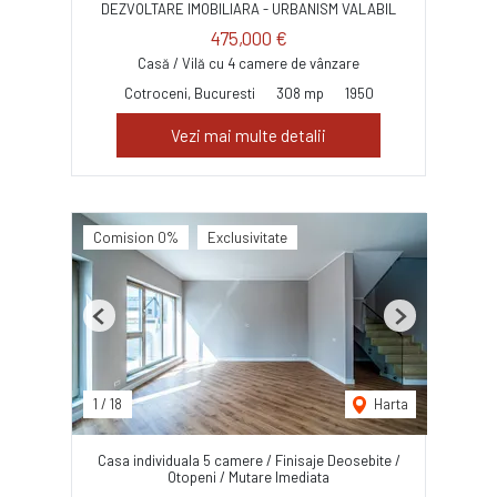
DEZVOLTARE IMOBILIARA - URBANISM VALABIL
475,000 €
Casă / Vilă cu 4 camere de vânzare
Cotroceni, Bucuresti
308 mp
1950
Vezi mai multe detalii
Comision 0%
Exclusivitate
Previous
Next
1
/
18
Harta
Casa individuala 5 camere / Finisaje Deosebite /
Otopeni / Mutare Imediata