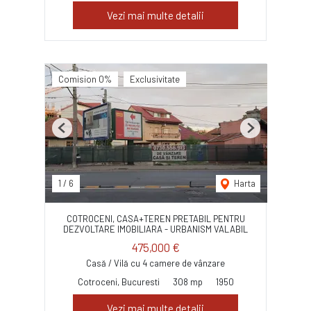
Vezi mai multe detalii
Comision 0%
Exclusivitate
Previous
Next
1
/
6
Harta
COTROCENI, CASA+TEREN PRETABIL PENTRU
DEZVOLTARE IMOBILIARA - URBANISM VALABIL
475,000 €
Casă / Vilă cu 4 camere de vânzare
Cotroceni, Bucuresti
308 mp
1950
Vezi mai multe detalii