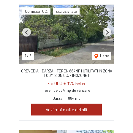
Comision 0%
Exclusivitate
Previous
Next
1
/
8
Harta
CREVEDIA - DARZA - TEREN 884MP I UTILITATI IN ZONA
I COMISION 0% - IMOZONE |
45,000 €
TVA inclus
Teren de 884 mp de vânzare
Darza
884 mp
Vezi mai multe detalii