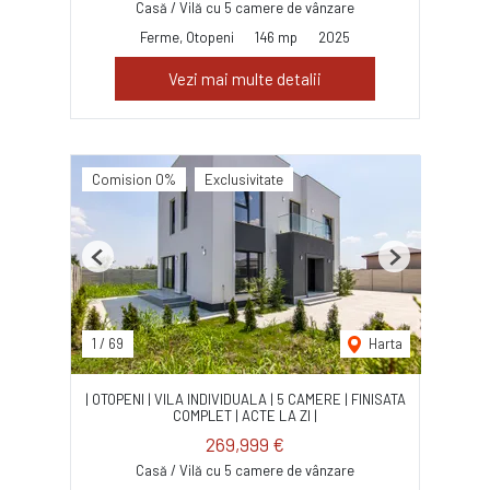
Casă / Vilă cu 5 camere de vânzare
Ferme, Otopeni
146 mp
2025
Vezi mai multe detalii
Comision 0%
Exclusivitate
Previous
Next
1
/
69
Harta
| OTOPENI | VILA INDIVIDUALA | 5 CAMERE | FINISATA
COMPLET | ACTE LA ZI |
269,999 €
Casă / Vilă cu 5 camere de vânzare