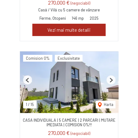
270,000 €
(negociabil)
Casă / Vilă cu 5 camere de vânzare
Ferme, Otopeni
146 mp
2025
Vezi mai multe detalii
Comision 0%
Exclusivitate
Previous
Next
1
/
15
Harta
CASA INDIVIDUALA | 5 CAMERE | 2 PARCARI | MUTARE
IMEDIATA | COMISION 0%!!!
270,000 €
(negociabil)