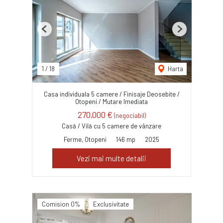
Previous
Next
1
/
18
Harta
Casa individuala 5 camere / Finisaje Deosebite /
Otopeni / Mutare Imediata
270,000 €
(negociabil)
Casă / Vilă cu 5 camere de vânzare
Ferme, Otopeni
146 mp
2025
Vezi mai multe detalii
Comision 0%
Exclusivitate