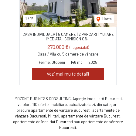
1
/
15
Harta
CASA INDIVIDUALA | 5 CAMERE | 2 PARCARI | MUTARE
IMEDIATA | COMISION 0%!!!
270,000 €
(negociabil)
Casă / Vilă cu 5 camere de vânzare
Ferme, Otopeni
146 mp
2025
Vezi mai multe detalii
IMOZONE BUSINESS CONSULTING, Agenție imobiliară Bucuresti,
va ofera 110 oferte imobiliare, actualizate la zi, din categorii
precum
apartamente de vânzare Bucuresti
,
apartamente de
vânzare Bucuresti, Militari
,
apartamente de vânzare Bucuresti
,
apartamente de închiriat Bucuresti
sau
apartamente de vânzare
Bucuresti
.