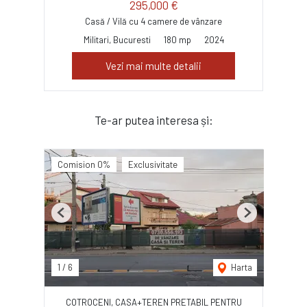
295,000 €
Casă / Vilă cu 4 camere de vânzare
Militari, Bucuresti
180 mp
2024
Vezi mai multe detalii
Te-ar putea interesa și:
Comision 0%
Exclusivitate
Previous
Next
1
/
6
Harta
COTROCENI, CASA+TEREN PRETABIL PENTRU