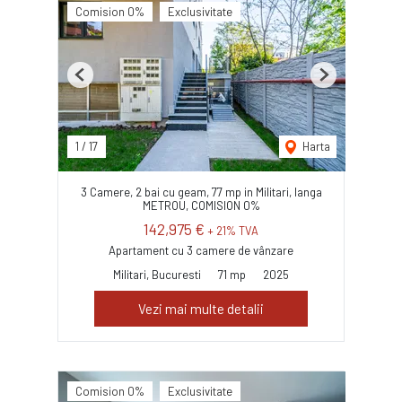
Comision 0%
Exclusivitate
Previous
Next
1
/
17
Harta
3 Camere, 2 bai cu geam, 77 mp in Militari, langa
METROU, COMISION 0%
142,975 €
+ 21% TVA
Apartament cu 3 camere de vânzare
Militari, Bucuresti
71 mp
2025
Vezi mai multe detalii
Comision 0%
Exclusivitate