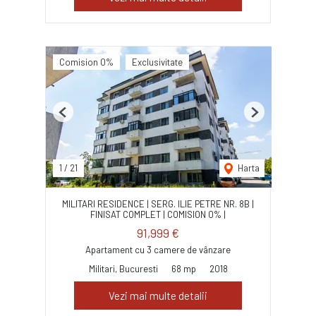
Comision 0%
Exclusivitate
Previous
Next
1
/
21
Harta
MILITARI RESIDENCE | SERG. ILIE PETRE NR. 8B |
FINISAT COMPLET | COMISION 0% |
91,999 €
Apartament cu 3 camere de vânzare
Militari, Bucuresti
68 mp
2018
Vezi mai multe detalii