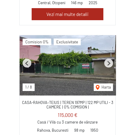
Central, Otopeni
146 mp
2025
Vezi mai multe detalii
Comision 0%
Exclusivitate
Previous
Next
1
/
8
Harta
CASA-RAHOVA–TEIUS | TEREN 197MP | 122 MP UTILI - 3
CAMERE | 0% COMISION |
115,000 €
Casă / Vilă cu 3 camere de vânzare
Rahova, Bucuresti
98 mp
1950