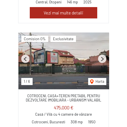
Central, Otopeni
146 mp
2025
Vezi mai multe detalii
Comision 0%
Exclusivitate
Previous
Next
1
/
6
Harta
COTROCENI, CASA+TEREN PRETABIL PENTRU
DEZVOLTARE IMOBILIARA - URBANISM VALABIL
475,000 €
Casă / Vilă cu 4 camere de vânzare
Cotroceni, Bucuresti
308 mp
1950