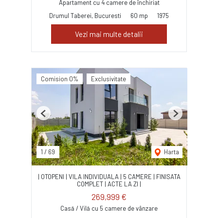
Apartament cu 4 camere de închiriat
Drumul Taberei, Bucuresti
60 mp
1975
Vezi mai multe detalii
Comision 0%
Exclusivitate
Previous
Next
1
/
69
Harta
| OTOPENI | VILA INDIVIDUALA | 5 CAMERE | FINISATA
COMPLET | ACTE LA ZI |
269,999 €
Casă / Vilă cu 5 camere de vânzare