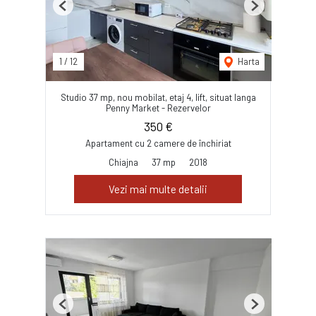
Previous
Next
1
/
12
Harta
Studio 37 mp, nou mobilat, etaj 4, lift, situat langa
Penny Market - Rezervelor
350 €
Apartament cu 2 camere de închiriat
Chiajna
37 mp
2018
Vezi mai multe detalii
Previous
Next