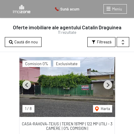
Sună acum
Meniu
Oferte imobiliare ale agentului Catalin Draguinea
11 rezultate
Caută din nou
Filtrează
Comision 0%
Exclusivitate
Previous
Next
1
/
8
Harta
CASA-RAHOVA–TEIUS | TEREN 197MP | 122 MP UTILI - 3
CAMERE | 0% COMISION |