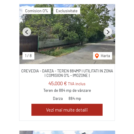
Comision 0%
Exclusivitate
Previous
Next
1
/
8
Harta
CREVEDIA - DARZA - TEREN 884MP I UTILITATI IN ZONA
I COMISION 0% - IMOZONE |
45,000 €
TVA inclus
Teren de 884 mp de vânzare
Darza
884 mp
Vezi mai multe detalii