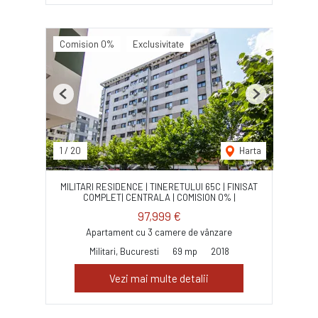
Comision 0%
Exclusivitate
Previous
Next
1
/
20
Harta
MILITARI RESIDENCE | TINERETULUI 65C | FINISAT
COMPLET| CENTRALA | COMISION 0% |
97,999 €
Apartament cu 3 camere de vânzare
Militari, Bucuresti
69 mp
2018
Vezi mai multe detalii