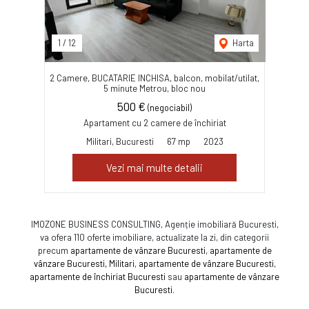
1
/
12
Harta
2 Camere, BUCATARIE INCHISA, balcon, mobilat/utilat,
5 minute Metrou, bloc nou
500 €
(negociabil)
Apartament cu 2 camere de închiriat
Militari, Bucuresti
67 mp
2023
Vezi mai multe detalii
IMOZONE BUSINESS CONSULTING, Agenție imobiliară Bucuresti,
va ofera 110 oferte imobiliare, actualizate la zi, din categorii
precum
apartamente de vânzare Bucuresti
,
apartamente de
vânzare Bucuresti, Militari
,
apartamente de vânzare Bucuresti
,
apartamente de închiriat Bucuresti
sau
apartamente de vânzare
Bucuresti
.