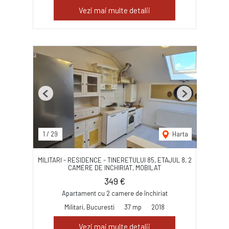
Vezi mai multe detalii
Previous
Next
1
/
29
Harta
MILITARI - RESIDENCE - TINERETULUI 85, ETAJUL 8, 2
CAMERE DE INCHIRIAT, MOBILAT
349 €
Apartament cu 2 camere de închiriat
Militari, Bucuresti
37 mp
2018
Vezi mai multe detalii