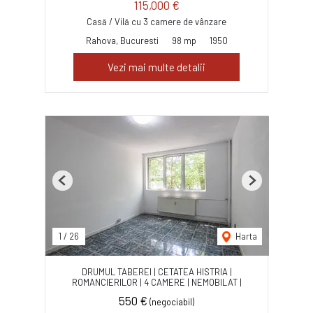
115,000 €
Casă / Vilă cu 3 camere de vânzare
Rahova, Bucuresti
98 mp
1950
Vezi mai multe detalii
Previous
Next
1
/
26
Harta
DRUMUL TABEREI | CETATEA HISTRIA |
ROMANCIERILOR | 4 CAMERE | NEMOBILAT |
550 €
(negociabil)