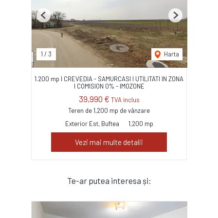
Previous
Next
1
/
3
Harta
1.200 mp I CREVEDIA - SAMURCASI I UTILITATI IN ZONA
I COMISION 0% - IMOZONE
39,990 €
TVA inclus
Teren de 1,200 mp de vânzare
Exterior Est, Buftea
1,200 mp
Vezi mai multe detalii
Te-ar putea interesa și: