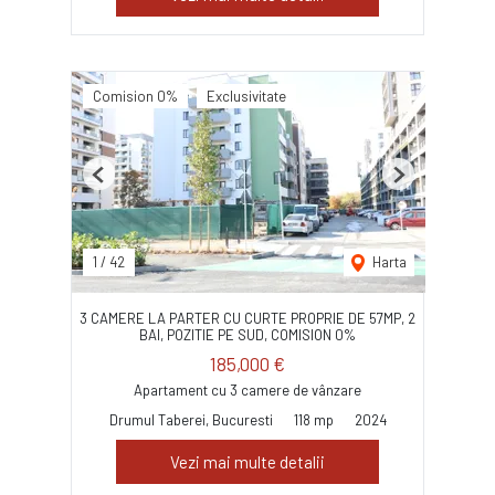
Comision 0%
Exclusivitate
Previous
Next
1
/
42
Harta
3 CAMERE LA PARTER CU CURTE PROPRIE DE 57MP, 2
BAI, POZITIE PE SUD, COMISION 0%
185,000 €
Apartament cu 3 camere de vânzare
Drumul Taberei, Bucuresti
118 mp
2024
Vezi mai multe detalii