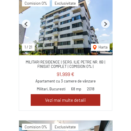
Comision 0%
Exclusivitate
Previous
Next
1
/
21
Harta
MILITARI RESIDENCE | SERG. ILIE PETRE NR. 8B |
FINISAT COMPLET | COMISION 0% |
91,999 €
Apartament cu 3 camere de vânzare
Militari, Bucuresti
68 mp
2018
Vezi mai multe detalii
Comision 0%
Exclusivitate