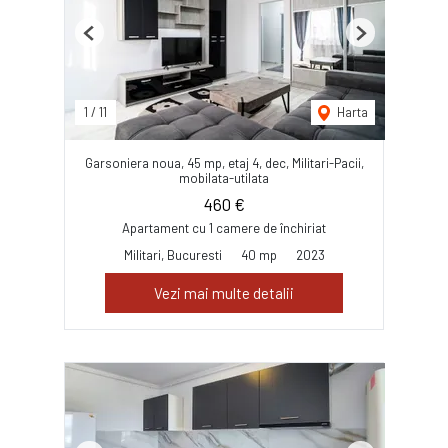
Previous
Next
1
/
11
Harta
Garsoniera noua, 45 mp, etaj 4, dec, Militari-Pacii,
mobilata-utilata
460 €
Apartament cu 1 camere de închiriat
Militari, Bucuresti
40 mp
2023
Vezi mai multe detalii