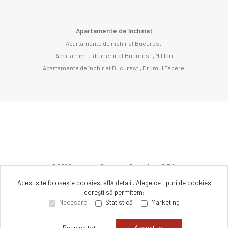
Apartamente de închiriat
Apartamente de închiriat Bucuresti
Apartamente de închiriat Bucuresti, Militari
Apartamente de închiriat Bucuresti, Drumul Taberei
©
2026
Imozone Business Consulting S.R.L.
Acest site folosește cookies,
află detalii
.
Alege ce tipuri de cookies
dorești să permitem:
Site creat în
Necesare
Statistică
Marketing
Resping tot