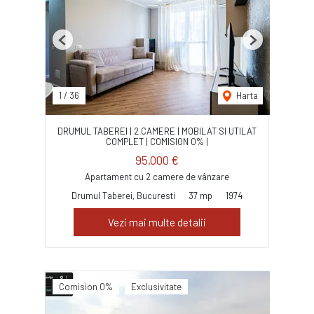
Previous
Next
1
/
36
Harta
DRUMUL TABEREI | 2 CAMERE | MOBILAT SI UTILAT
COMPLET | COMISION 0% |
95,000 €
Apartament cu 2 camere de vânzare
Drumul Taberei, Bucuresti
37 mp
1974
Vezi mai multe detalii
Comision 0%
Exclusivitate