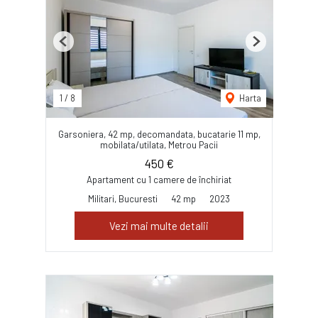
Previous
Next
1
/
8
Harta
Garsoniera, 42 mp, decomandata, bucatarie 11 mp,
mobilata/utilata, Metrou Pacii
450 €
Apartament cu 1 camere de închiriat
Militari, Bucuresti
42 mp
2023
Vezi mai multe detalii