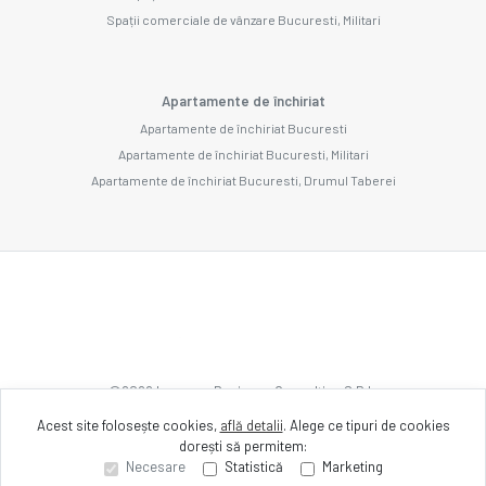
Spații comerciale de vânzare Bucuresti, Militari
Apartamente de închiriat
Apartamente de închiriat Bucuresti
Apartamente de închiriat Bucuresti, Militari
Apartamente de închiriat Bucuresti, Drumul Taberei
©
2026
Imozone Business Consulting S.R.L.
Acest site folosește cookies,
află detalii
.
Alege ce tipuri de cookies
dorești să permitem:
Site creat în
Necesare
Statistică
Marketing