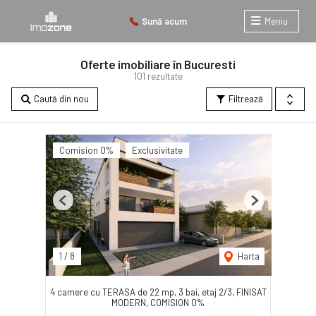
Sună acum
Meniu
Oferte imobiliare în Bucuresti
101 rezultate
Caută din nou
Filtrează
Comision 0%
Exclusivitate
Previous
Next
1
/
8
Harta
4 camere cu TERASA de 22 mp, 3 bai, etaj 2/3, FINISAT
MODERN, COMISION 0%