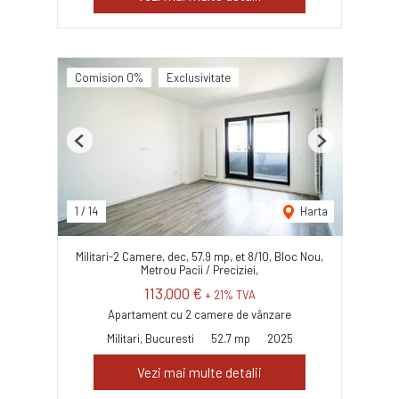
Comision 0%
Exclusivitate
Previous
Next
1
/
14
Harta
Militari-2 Camere, dec, 57.9 mp, et 8/10, Bloc Nou,
Metrou Pacii / Preciziei,
113,000 €
+ 21% TVA
Apartament cu 2 camere de vânzare
Militari, Bucuresti
52.7 mp
2025
Vezi mai multe detalii