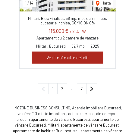
1
/
14
Harta
Militari, Bloc Finalizat, 58 mp, metrou 7 minute,
bucatarie inchisa, COMISION 0%
115,000 €
+ 21% TVA
Apartament cu 2 camere de vânzare
Militari, Bucuresti
52.7 mp
2025
Vezi mai multe detalii
Pagina anterioară
...
Pagina următoare
1
2
7
IMOZONE BUSINESS CONSULTING, Agenție imobiliară Bucuresti,
va ofera 110 oferte imobiliare, actualizate la zi, din categorii
precum
apartamente de vânzare Bucuresti
,
apartamente de
vânzare Bucuresti, Militari
,
apartamente de vânzare Bucuresti
,
apartamente de închiriat Bucuresti
sau
apartamente de vânzare