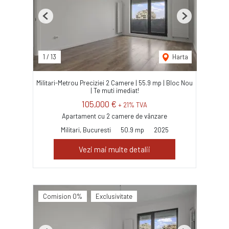
Previous
Next
1
/
13
Harta
Militari-Metrou Preciziei 2 Camere | 55.9 mp | Bloc Nou
| Te muti imediat!
105,000 €
+ 21% TVA
Apartament cu 2 camere de vânzare
Militari, Bucuresti
50.9 mp
2025
Vezi mai multe detalii
Comision 0%
Exclusivitate