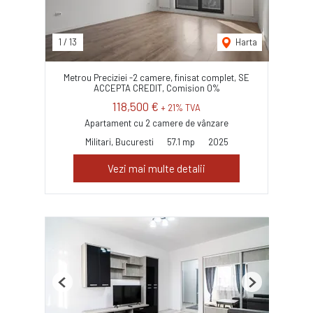
1
/
13
Harta
Metrou Preciziei -2 camere, finisat complet, SE
ACCEPTA CREDIT, Comision 0%
118,500 €
+ 21% TVA
Apartament cu 2 camere de vânzare
Militari, Bucuresti
57.1 mp
2025
Vezi mai multe detalii
Previous
Next