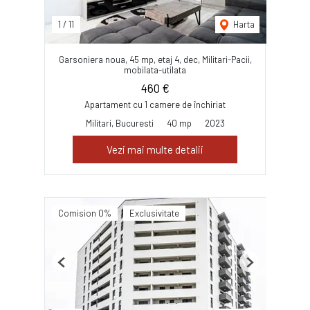
1
/
11
Harta
Garsoniera noua, 45 mp, etaj 4, dec, Militari-Pacii,
mobilata-utilata
460 €
Apartament cu 1 camere de închiriat
Militari, Bucuresti
40 mp
2023
Vezi mai multe detalii
Comision 0%
Exclusivitate
Previous
Next