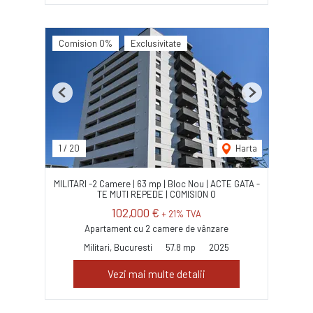
Comision 0%
Exclusivitate
Previous
Next
1
/
20
Harta
MILITARI -2 Camere | 63 mp | Bloc Nou | ACTE GATA -
TE MUTI REPEDE | COMISION 0
102,000 €
+ 21% TVA
Apartament cu 2 camere de vânzare
Militari, Bucuresti
57.8 mp
2025
Vezi mai multe detalii