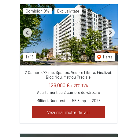
Comision 0%
Exclusivitate
Previous
Next
1
/
16
Harta
2 Camere, 72 mp, Spatios, Vedere Libera, Finalizat,
Bloc Nou, Metrou Preciziei
128,000 €
+ 21% TVA
Apartament cu 2 camere de vânzare
Militari, Bucuresti
56.8 mp
2025
Vezi mai multe detalii