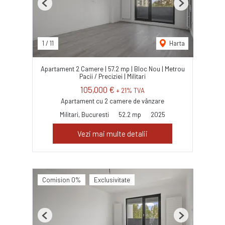
Previous
Next
1
/
11
Harta
Apartament 2 Camere | 57.2 mp | Bloc Nou | Metrou
Pacii / Preciziei | Militari
105,000 €
+ 21% TVA
Apartament cu 2 camere de vânzare
Militari, Bucuresti
52.2 mp
2025
Vezi mai multe detalii
Comision 0%
Exclusivitate
Previous
Next