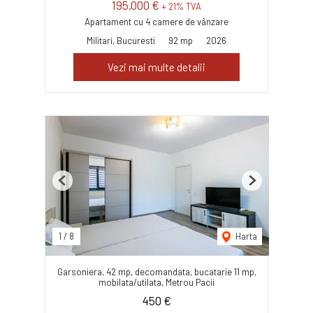
195,000 €
+ 21% TVA
Apartament cu 4 camere de vânzare
Militari, Bucuresti
92 mp
2026
Vezi mai multe detalii
Previous
Next
1
/
8
Harta
Garsoniera, 42 mp, decomandata, bucatarie 11 mp,
mobilata/utilata, Metrou Pacii
450 €