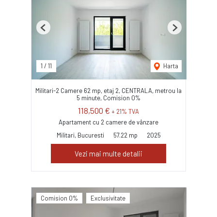
Previous
Next
1
/
11
Harta
Militari-2 Camere 62 mp, etaj 2, CENTRALA, metrou la
5 minute, Comision 0%
118,500 €
+ 21% TVA
Apartament cu 2 camere de vânzare
Militari, Bucuresti
57.22 mp
2025
Vezi mai multe detalii
Comision 0%
Exclusivitate