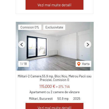
Vezi mai multe detalii
Comision 0%
Exclusivitate
Previous
Next
1
/
18
Harta
Militari-2 Camere,55.9 mp, Bloc Nou, Metrou Pacii sau
Preciziei, Comision 0
115,000 €
+ 21% TVA
Apartament cu 2 camere de vânzare
Militari, Bucuresti
50.9 mp
2025
Vezi mai multe detalii