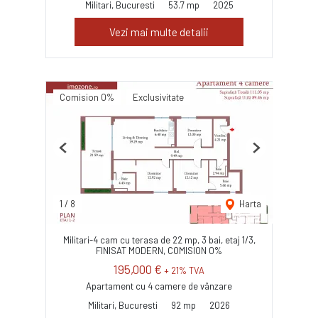
Militari, Bucuresti
53.7 mp
2025
Vezi mai multe detalii
Comision 0%
Exclusivitate
Previous
Next
1
/
8
Harta
Militari-4 cam cu terasa de 22 mp, 3 bai, etaj 1/3,
FINISAT MODERN, COMISION 0%
195,000 €
+ 21% TVA
Apartament cu 4 camere de vânzare
Militari, Bucuresti
92 mp
2026