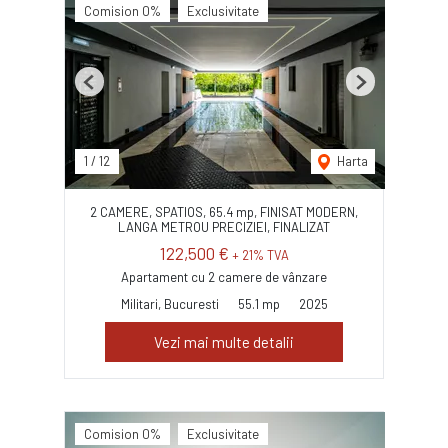
Comision 0%
Exclusivitate
Previous
Next
1
/
12
Harta
2 CAMERE, SPATIOS, 65.4 mp, FINISAT MODERN,
LANGA METROU PRECIZIEI, FINALIZAT
122,500 €
+ 21% TVA
Apartament cu 2 camere de vânzare
Militari, Bucuresti
55.1 mp
2025
Vezi mai multe detalii
Comision 0%
Exclusivitate