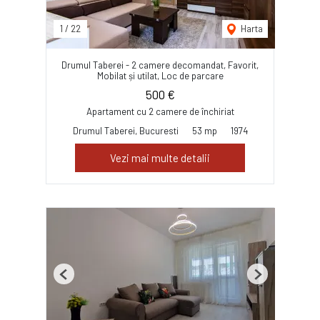
1
/
22
Harta
Drumul Taberei - 2 camere decomandat, Favorit,
Mobilat și utilat, Loc de parcare
500 €
Apartament cu 2 camere de închiriat
Drumul Taberei, Bucuresti
53 mp
1974
Vezi mai multe detalii
Previous
Next