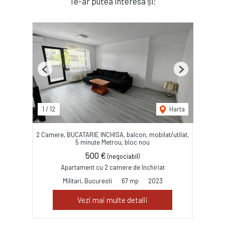
Te-ar putea interesa și:
Previous
Next
1
/
12
Harta
2 Camere, BUCATARIE INCHISA, balcon, mobilat/utilat,
5 minute Metrou, bloc nou
500 €
(negociabil)
Apartament cu 2 camere de închiriat
Militari, Bucuresti
67 mp
2023
Vezi mai multe detalii