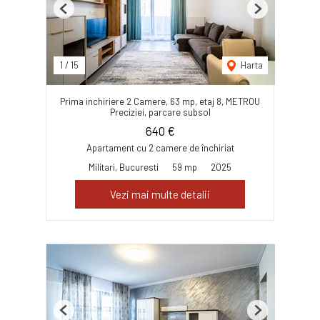
Previous
Next
1
/
15
Harta
Prima inchiriere 2 Camere, 63 mp, etaj 8, METROU
Preciziei, parcare subsol
640 €
Apartament cu 2 camere de închiriat
Militari, Bucuresti
59 mp
2025
Vezi mai multe detalii
Previous
Next