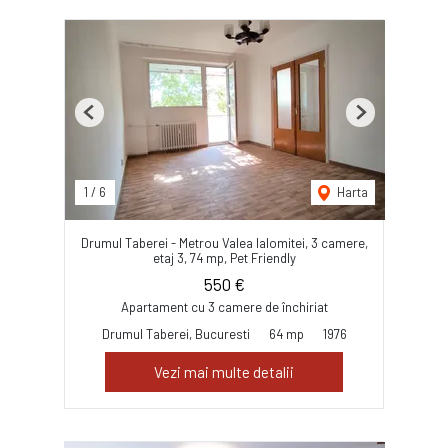
Previous
Next
1
/
6
Harta
Drumul Taberei - Metrou Valea Ialomitei, 3 camere,
etaj 3, 74 mp, Pet Friendly
550 €
Apartament cu 3 camere de închiriat
Drumul Taberei, Bucuresti
64 mp
1976
Vezi mai multe detalii