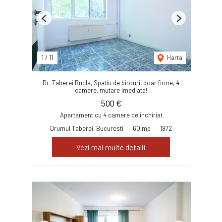
Previous
Next
1
/
11
Harta
Dr. Taberei Bucla, Spatiu de birouri, doar firme, 4
camere, mutare imediata!
500 €
Apartament cu 4 camere de închiriat
Drumul Taberei, Bucuresti
60 mp
1972
Vezi mai multe detalii