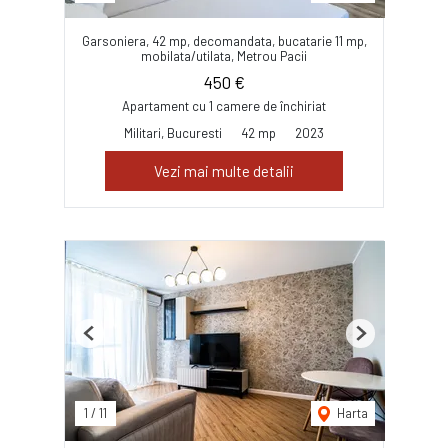
Garsoniera, 42 mp, decomandata, bucatarie 11 mp,
mobilata/utilata, Metrou Pacii
450 €
Apartament cu 1 camere de închiriat
Militari, Bucuresti
42 mp
2023
Vezi mai multe detalii
Previous
Next
1
/
11
Harta