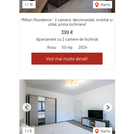
1
/
16
Harta
Militari Residence - 2 camere, decomandat, mobilat si
utilat, prima inchiriere!
399 €
Apartament cu 2 camere de închiriat
Rosu
50 mp
2024
Vezi mai multe detalii
Previous
Next
1
/
8
Harta