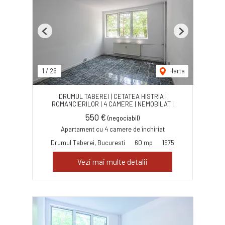
Previous
Next
1
/
26
Harta
DRUMUL TABEREI | CETATEA HISTRIA |
ROMANCIERILOR | 4 CAMERE | NEMOBILAT |
550 €
(negociabil)
Apartament cu 4 camere de închiriat
Drumul Taberei, Bucuresti
60 mp
1975
Vezi mai multe detalii