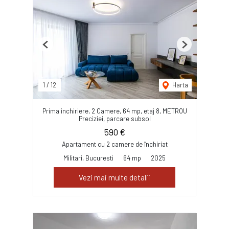
Previous
Next
1
/
12
Harta
Prima inchiriere, 2 Camere, 64 mp, etaj 8, METROU
Preciziei, parcare subsol
590 €
Apartament cu 2 camere de închiriat
Militari, Bucuresti
64 mp
2025
Vezi mai multe detalii