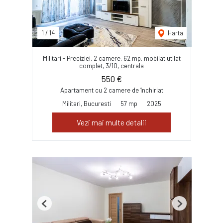
1
/
14
Harta
Militari - Preciziei, 2 camere, 62 mp, mobilat utilat
complet, 3/10, centrala
550 €
Apartament cu 2 camere de închiriat
Militari, Bucuresti
57 mp
2025
Vezi mai multe detalii
Previous
Next