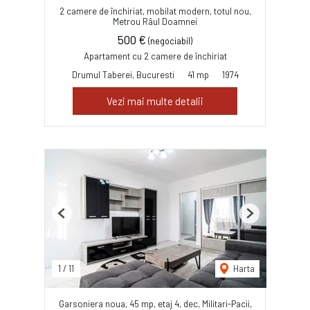
2 camere de închiriat, mobilat modern, totul nou,
Metrou Râul Doamnei
500 €
(negociabil)
Apartament cu 2 camere de închiriat
Drumul Taberei, Bucuresti
41 mp
1974
Vezi mai multe detalii
Previous
Next
1
/
11
Harta
Garsoniera noua, 45 mp, etaj 4, dec, Militari-Pacii,