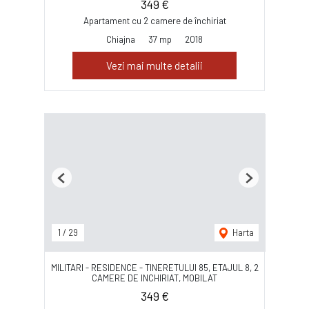
349 €
Apartament cu 2 camere de închiriat
Chiajna
37 mp
2018
Vezi mai multe detalii
Previous
Next
1
/
29
Harta
MILITARI - RESIDENCE - TINERETULUI 85, ETAJUL 8, 2
CAMERE DE INCHIRIAT, MOBILAT
349 €