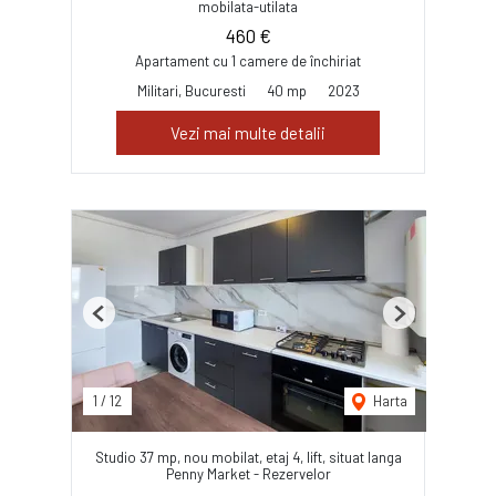
mobilata-utilata
460 €
Apartament cu 1 camere de închiriat
Militari, Bucuresti
40 mp
2023
Vezi mai multe detalii
Previous
Next
1
/
12
Harta
Studio 37 mp, nou mobilat, etaj 4, lift, situat langa
Penny Market - Rezervelor