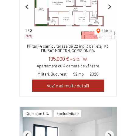
Previous
Next
1
/
8
Harta
Militari-4 cam cu terasa de 22 mp, 3 bai, etaj 1/3,
FINISAT MODERN, COMISION 0%
195,000 €
+ 21% TVA
Apartament cu 4 camere de vânzare
Militari, Bucuresti
92 mp
2026
Vezi mai multe detalii
Comision 0%
Exclusivitate