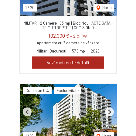
1
/
20
Harta
MILITARI -2 Camere | 63 mp | Bloc Nou | ACTE GATA -
TE MUTI REPEDE | COMISION 0
102,000 €
+ 21% TVA
Apartament cu 2 camere de vânzare
Militari, Bucuresti
57.8 mp
2025
Vezi mai multe detalii
Comision 0%
Exclusivitate
Previous
Next