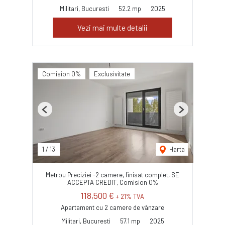
Militari, Bucuresti
52.2 mp
2025
Vezi mai multe detalii
Comision 0%
Exclusivitate
Previous
Next
1
/
13
Harta
Metrou Preciziei -2 camere, finisat complet, SE
ACCEPTA CREDIT, Comision 0%
118,500 €
+ 21% TVA
Apartament cu 2 camere de vânzare
Militari, Bucuresti
57.1 mp
2025