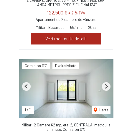
2 CAMERE, SPATIOS, 65.4 mp, FINISAT MODERN,
LANGA METROU PRECIZIEI, FINALIZAT
122,500 €
+ 21% TVA
Apartament cu 2 camere de vânzare
Militari, Bucuresti
55.1 mp
2025
Vezi mai multe detalii
Comision 0%
Exclusivitate
Previous
Next
1
/
11
Harta
Militari-2 Camere 62 mp, etaj 2, CENTRALA, metrou la
5 minute, Comision 0%