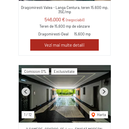
Dragomiresti Valea - Langa Centura, teren 15.600 mp,
35E/mp
546,000 €
(negociabil)
Teren de 15,600 mp de vânzare
Dragomiresti-Deal
15,600 mp
Vezi mai multe detalii
Comision 0%
Exclusivitate
Previous
Next
1
/
12
Harta