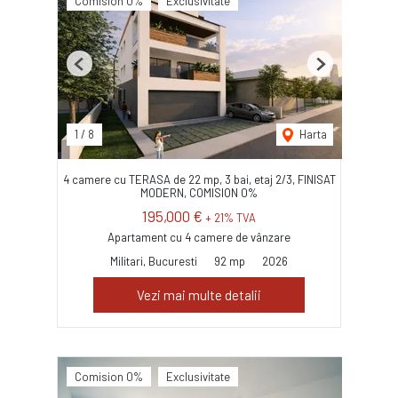
Comision 0%
Exclusivitate
Previous
Next
1
/
8
Harta
4 camere cu TERASA de 22 mp, 3 bai, etaj 2/3, FINISAT
MODERN, COMISION 0%
195,000 €
+ 21% TVA
Apartament cu 4 camere de vânzare
Militari, Bucuresti
92 mp
2026
Vezi mai multe detalii
Comision 0%
Exclusivitate