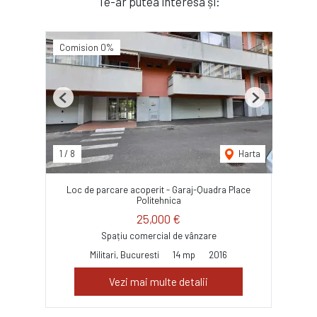
Te-ar putea interesa și:
Comision 0%
Previous
Next
1
/
8
Harta
Loc de parcare acoperit - Garaj-Quadra Place
Politehnica
25,000 €
Spațiu comercial de vânzare
Militari, Bucuresti
14 mp
2016
Vezi mai multe detalii