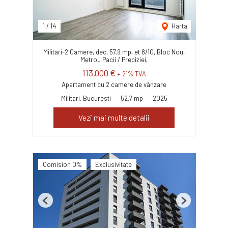
1
/
14
Harta
Militari-2 Camere, dec, 57.9 mp, et 8/10, Bloc Nou,
Metrou Pacii / Preciziei,
113,000 €
+ 21% TVA
Apartament cu 2 camere de vânzare
Militari, Bucuresti
52.7 mp
2025
Vezi mai multe detalii
Comision 0%
Exclusivitate
Previous
Next