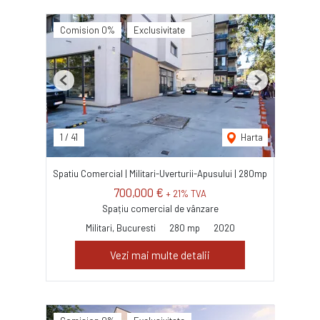
Comision 0%
Exclusivitate
Previous
Next
1
/
41
Harta
Spatiu Comercial | Militari-Uverturii-Apusului | 280mp
700,000 €
+ 21% TVA
Spațiu comercial de vânzare
Militari, Bucuresti
280 mp
2020
Vezi mai multe detalii