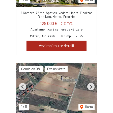
1
/
16
Harta
2 Camere, 72 mp, Spatios, Vedere Libera, Finalizat,
Bloc Nou, Metrou Preciziei
128,000 €
+ 21% TVA
Apartament cu 2 camere de vânzare
Militari, Bucuresti
56.8 mp
2025
Vezi mai multe detalii
Comision 0%
Exclusivitate
Previous
Next
1
/
11
Harta