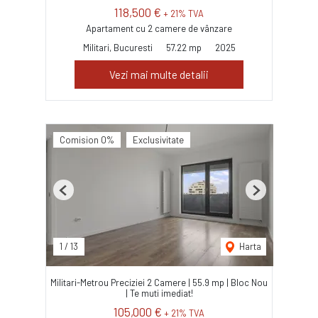
118,500 €
+ 21% TVA
Apartament cu 2 camere de vânzare
Militari, Bucuresti
57.22 mp
2025
Vezi mai multe detalii
Comision 0%
Exclusivitate
Previous
Next
1
/
13
Harta
Militari-Metrou Preciziei 2 Camere | 55.9 mp | Bloc Nou
| Te muti imediat!
105,000 €
+ 21% TVA