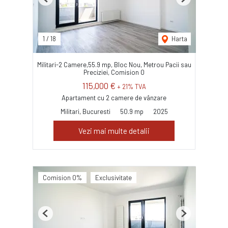
Previous
Next
1
/
18
Harta
Militari-2 Camere,55.9 mp, Bloc Nou, Metrou Pacii sau
Preciziei, Comision 0
115,000 €
+ 21% TVA
Apartament cu 2 camere de vânzare
Militari, Bucuresti
50.9 mp
2025
Vezi mai multe detalii
Comision 0%
Exclusivitate
Previous
Next