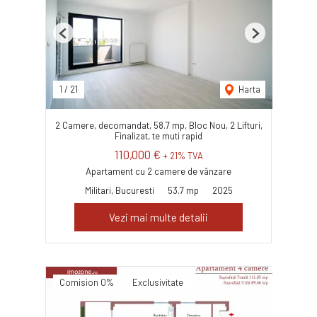
Previous
Next
1
/
21
Harta
2 Camere, decomandat, 58.7 mp, Bloc Nou, 2 Lifturi,
Finalizat, te muti rapid
110,000 €
+ 21% TVA
Apartament cu 2 camere de vânzare
Militari, Bucuresti
53.7 mp
2025
Vezi mai multe detalii
Comision 0%
Exclusivitate