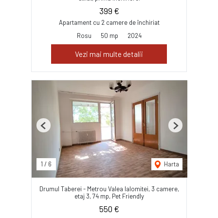
399 €
Apartament cu 2 camere de închiriat
Rosu
50 mp
2024
Vezi mai multe detalii
Previous
Next
1
/
6
Harta
Drumul Taberei - Metrou Valea Ialomitei, 3 camere,
etaj 3, 74 mp, Pet Friendly
550 €