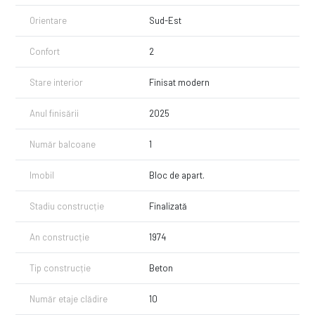
Orientare
Sud-Est
Confort
2
Stare interior
Finisat modern
Anul finisării
2025
Număr balcoane
1
Imobil
Bloc de apart.
Stadiu construcție
Finalizată
An construcție
1974
Tip construcție
Beton
Număr etaje clădire
10