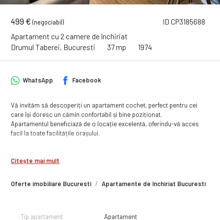
499 €
ID CP3185688
(negociabil)
Apartament cu 2 camere de închiriat
Drumul Taberei, Bucuresti
37 mp
1974
WhatsApp
Facebook
Vă invităm să descoperiți un apartament cochet, perfect pentru cei
care își doresc un cămin confortabil și bine poziționat.
Apartamentul beneficiază de o locație excelentă, oferindu-vă acces
facil la toate facilitățile orașului.
Apartamentul este complet mobilat (cu pat de mijloc si canapea) și
utilată, fiind pregătită pentru a vă oferi confortul dorit încă din prima zi.
Citește mai mult
Printre dotările se numără aerul condiționat, TV, frigider, mașina de
spălat, aragaz, hota, inclusiv plase de tantari.
Oferte imobiliare Bucuresti
Apartamente de închiriat Bucuresti
A
Facilitatile zonei:
* Transport public: statia de metrou Raul Doamnei (in fata blocului),
statii S.T.B: troleibuze 69 si 93; autobuze: 138, 168, 221, 232, 322, 368 -
Tip apartament
Apartament