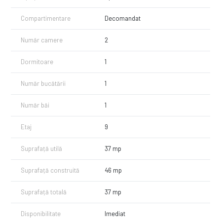
toate la 2-3 minute distanta.
-Parcul Drumul Taberei, complex Drumul Taberelor, Mc Donald`s
Compartimentare
Decomandat
Drumul Taberei, Mall Plaza, Colegiul Național ”Elena Cuza”
Nu ratați ocazia de a vă muta într-o locuinta confortabila si bine
Număr camere
2
amplasata!
Dormitoare
1
PRET: 499euro / 1 LUNA AVANS + 1 LUNI GARANTIE. COMISION 0% !
PROPRIETATEA SE POATE INCHIRIA IMEDIAT !!!
Număr bucătării
1
Pentru detalii suplimentare si vizionari, va stau la dispozitie telefonic.
0742.400.300
Număr băi
1
Imozone
Etaj
9
Suprafață utilă
37 mp
Suprafață construită
46 mp
Suprafață totală
37 mp
Disponibilitate
Imediat