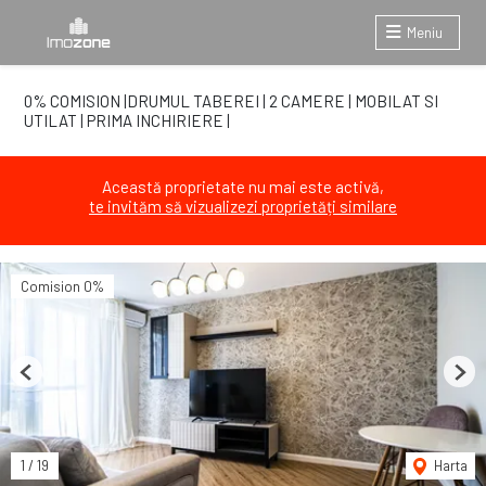
Meniu
0% COMISION |DRUMUL TABEREI | 2 CAMERE | MOBILAT SI
UTILAT | PRIMA INCHIRIERE |
Această proprietate nu mai este activă,
te invităm să vizualizezi proprietăți similare
Comision 0%
Previous
Next
1
/
19
Harta