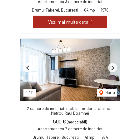
Apartament cu 3 camere de închiriat
Drumul Taberei, Bucuresti
64 mp
1976
Vezi mai multe detalii
Previous
Next
1
/
11
Harta
2 camere de închiriat, mobilat modern, totul nou,
Metrou Râul Doamnei
500 €
(negociabil)
Apartament cu 2 camere de închiriat
Drumul Taberei, Bucuresti
41 mp
1974