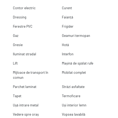
Contor electric
Curent
Dressing
Faianță
Ferestre PVC
Frigider
Gaz
Geamuri termopan
Gresie
Hotă
Iluminat stradal
Interfon
Lift
Mașină de spălat rufe
Mijloace de transport în
Mobilat complet
comun
Parchet laminat
Străzi asfaltate
Tapet
Termoficare
Ușă intrare metal
Uși interior lemn
Vedere spre oraș
Vopsea lavabilă