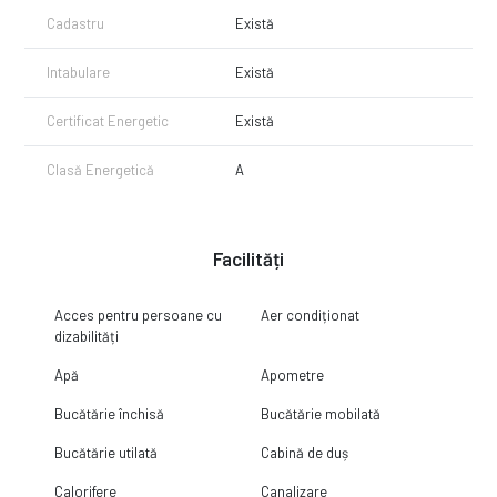
Cadastru
Există
Intabulare
Există
Certificat Energetic
Există
Clasă Energetică
A
Facilități
Acces pentru persoane cu
Aer condiționat
dizabilități
Apă
Apometre
Bucătărie închisă
Bucătărie mobilată
Bucătărie utilată
Cabină de duș
Calorifere
Canalizare