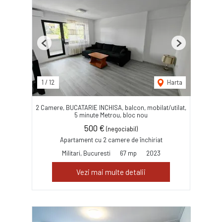
Previous
Next
1
/
12
Harta
2 Camere, BUCATARIE INCHISA, balcon, mobilat/utilat,
5 minute Metrou, bloc nou
500 €
(negociabil)
Apartament cu 2 camere de închiriat
Militari, Bucuresti
67 mp
2023
Vezi mai multe detalii