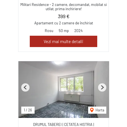
Militari Residence - 2 camere, decomandat, mobilat si
utilat, prima inchiriere!
399 €
Apartament cu 2 camere de închiriat
Rosu
50 mp
2024
Vezi mai multe detalii
Previous
Next
1
/
26
Harta
DRUMUL TABEREI | CETATEA HISTRIA |