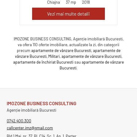
Chiajna
37 mp
2018
Vezi mai multe detalii
IMOZONE BUSINESS CONSULTING, Agenție imobiliară Bucuresti,
va ofera 110 oferte imobiliare, actualizate la zi, din categorii
precum
apartamente de vânzare Bucuresti
,
apartamente de
vânzare Bucuresti, Militari
,
apartamente de vânzare Bucuresti
,
apartamente de închiriat Bucuresti
sau
apartamente de vânzare
Bucuresti
.
IMOZONE BUSINESS CONSULTING
Agenție imobiliară Bucuresti
0742.400.300
callcenter.imz@gmail.com
Bld 1 Mai, nr. 37, Bl. C14, Sc. 1, Ap. 1, Parter,