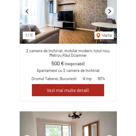
Previous
Next
1
/
11
Harta
2 camere de închiriat, mobilat modern, totul nou,
Metrou Râul Doamnei
500 €
(negociabil)
Apartament cu 2 camere de închiriat
Drumul Taberei, Bucuresti
41 mp
1974
Vezi mai multe detalii