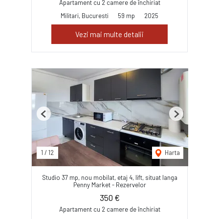
Apartament cu 2 camere de închiriat
Militari, Bucuresti
59 mp
2025
Vezi mai multe detalii
Previous
Next
1
/
12
Harta
Studio 37 mp, nou mobilat, etaj 4, lift, situat langa
Penny Market - Rezervelor
350 €
Apartament cu 2 camere de închiriat