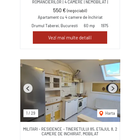
ROMANCIERILOR | 4 CAMERE | NEMOBILAT |
550 €
(negociabil)
Apartament cu 4 camere de închiriat
Drumul Taberei, Bucuresti
60 mp
1975
Vezi mai multe detalii
Previous
Next
1
/
29
Harta
MILITARI - RESIDENCE - TINERETULUI 85, ETAJUL 8, 2
CAMERE DE INCHIRIAT, MOBILAT