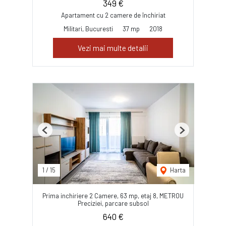
349 €
Apartament cu 2 camere de închiriat
Militari, Bucuresti
37 mp
2018
Vezi mai multe detalii
Previous
Next
1
/
15
Harta
Prima inchiriere 2 Camere, 63 mp, etaj 8, METROU
Preciziei, parcare subsol
640 €