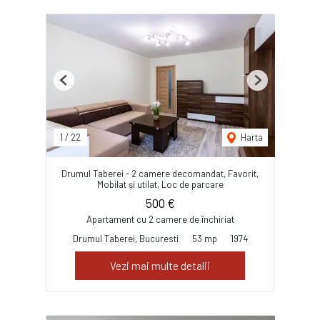
Previous
Next
1
/
22
Harta
Drumul Taberei - 2 camere decomandat, Favorit,
Mobilat și utilat, Loc de parcare
500 €
Apartament cu 2 camere de închiriat
Drumul Taberei, Bucuresti
53 mp
1974
Vezi mai multe detalii