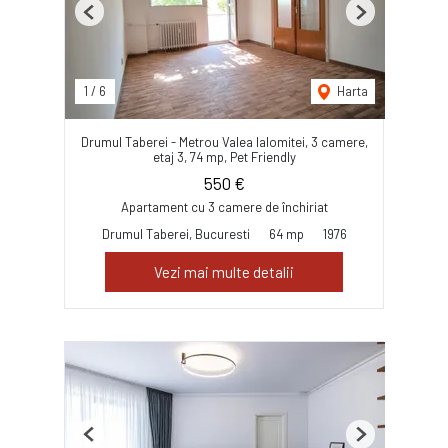
Previous
Next
1
/
6
Harta
Drumul Taberei - Metrou Valea Ialomitei, 3 camere,
etaj 3, 74 mp, Pet Friendly
550 €
Apartament cu 3 camere de închiriat
Drumul Taberei, Bucuresti
64 mp
1976
Vezi mai multe detalii
Previous
Next