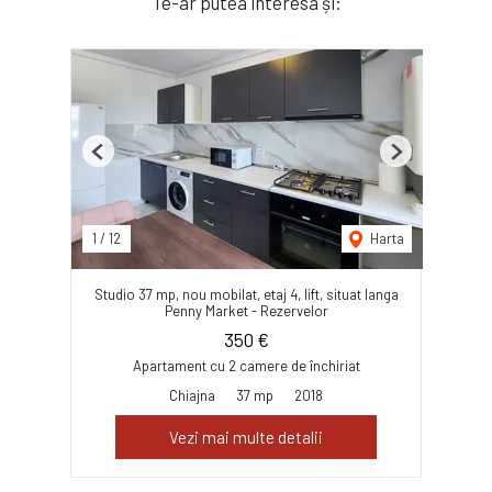
Te-ar putea interesa și:
Previous
Next
1
/
12
Harta
Studio 37 mp, nou mobilat, etaj 4, lift, situat langa
Penny Market - Rezervelor
350 €
Apartament cu 2 camere de închiriat
Chiajna
37 mp
2018
Vezi mai multe detalii