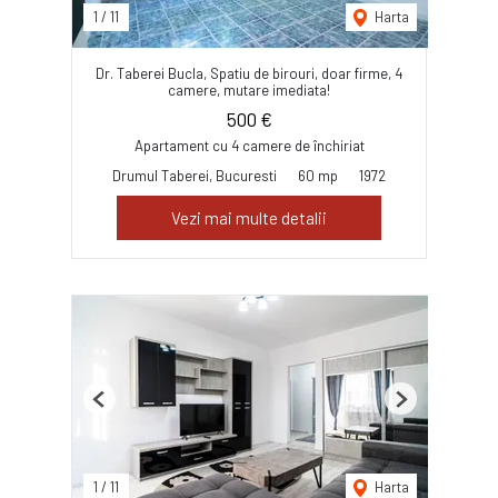
1
/
11
Harta
Dr. Taberei Bucla, Spatiu de birouri, doar firme, 4
camere, mutare imediata!
500 €
Apartament cu 4 camere de închiriat
Drumul Taberei, Bucuresti
60 mp
1972
Vezi mai multe detalii
Previous
Next
1
/
11
Harta