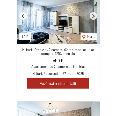
Previous
Next
1
/
14
Harta
Militari - Preciziei, 2 camere, 62 mp, mobilat utilat
complet, 3/10, centrala
550 €
Apartament cu 2 camere de închiriat
Militari, Bucuresti
57 mp
2025
Vezi mai multe detalii