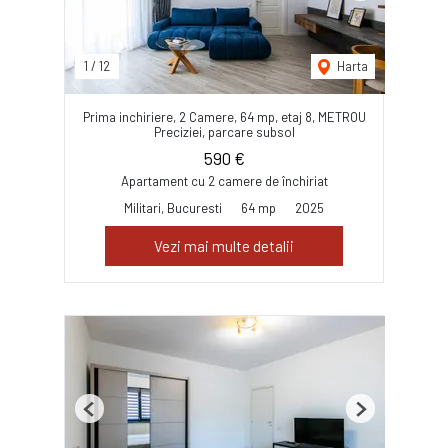
1
/
12
Harta
Prima inchiriere, 2 Camere, 64 mp, etaj 8, METROU
Preciziei, parcare subsol
590 €
Apartament cu 2 camere de închiriat
Militari, Bucuresti
64 mp
2025
Vezi mai multe detalii
Previous
Next