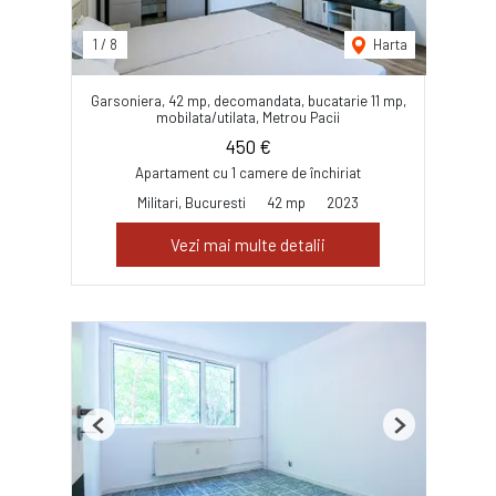
1
/
8
Harta
Garsoniera, 42 mp, decomandata, bucatarie 11 mp,
mobilata/utilata, Metrou Pacii
450 €
Apartament cu 1 camere de închiriat
Militari, Bucuresti
42 mp
2023
Vezi mai multe detalii
Previous
Next