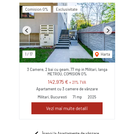
Comision 0%
Exclusivitate
Previous
Next
1
/
17
Harta
3 Camere, 2 bai cu geam, 77 mp in Militari, langa
METROU, COMISION 0%
142,975 €
+ 21% TVA
Apartament cu 3 camere de vânzare
Militari, Bucuresti
71 mp
2025
Vezi mai multe detalii
Înapoi la Apartamente de vânzare