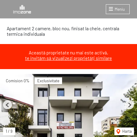
Meniu
Apartament 2 camere, bloc nou, finisat la cheie, centrala
termica individuala
Această proprietate nu mai este activă,
te invităm să vizualizezi proprietăți similare
Comision 0%
Exclusivitate
Previous
Next
1
/
9
Harta