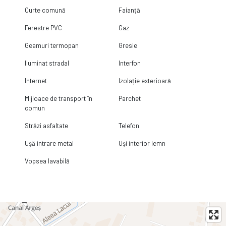
Curte comună
Faianță
Ferestre PVC
Gaz
Geamuri termopan
Gresie
Iluminat stradal
Interfon
Internet
Izolație exterioară
Mijloace de transport în
Parchet
comun
Străzi asfaltate
Telefon
Ușă intrare metal
Uși interior lemn
Vopsea lavabilă