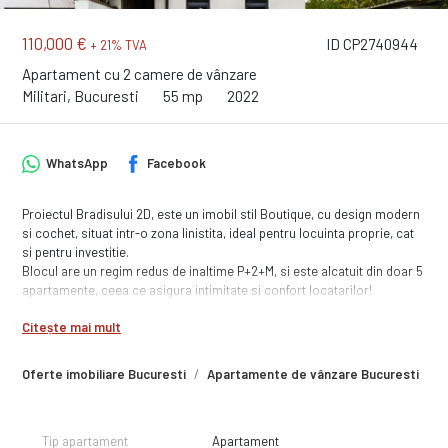
110,000 €
ID CP2740944
+ 21% TVA
Apartament cu 2 camere de vânzare
Militari, Bucuresti
55 mp
2022
WhatsApp
Facebook
Proiectul Bradisului 2D, este un imobil stil Boutique, cu design modern
si cochet, situat intr-o zona linistita, ideal pentru locuinta proprie, cat
si pentru investitie.
Blocul are un regim redus de inaltime P+2+M, si este alcatuit din doar 5
apartamente, ceea ce asigura intimitate si confort locatarilor!
Acces rapid la mijloacele de trensport in comun 5 minute!
Citește mai mult
Oferte imobiliare Bucuresti
Apartamente de vânzare Bucuresti
A
Tip apartament
Apartament