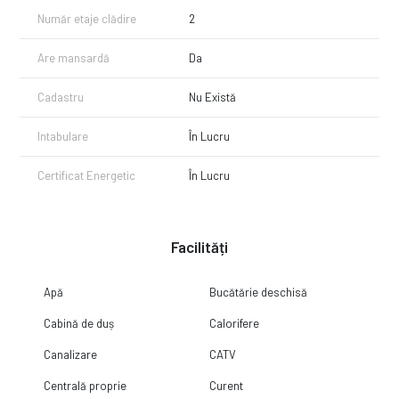
Număr etaje clădire
2
Are mansardă
Da
Cadastru
Nu Există
Intabulare
În Lucru
Certificat Energetic
În Lucru
Facilități
Apă
Bucătărie deschisă
Cabină de duș
Calorifere
Canalizare
CATV
Centrală proprie
Curent