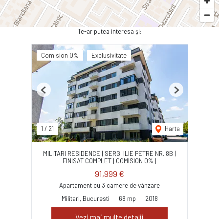
Te-ar putea interesa și:
Comision 0%
Exclusivitate
Previous
Next
1
/
21
Harta
MILITARI RESIDENCE | SERG. ILIE PETRE NR. 8B |
FINISAT COMPLET | COMISION 0% |
91,999 €
Apartament cu 3 camere de vânzare
Militari, Bucuresti
68 mp
2018
Vezi mai multe detalii