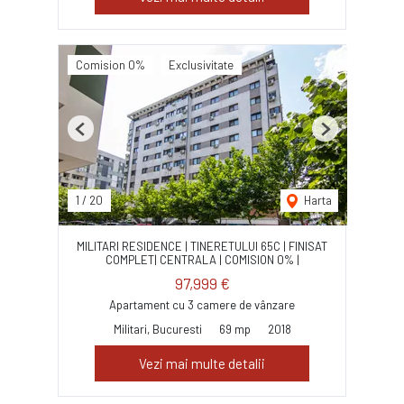
Comision 0%
Exclusivitate
Previous
Next
1
/
20
Harta
MILITARI RESIDENCE | TINERETULUI 65C | FINISAT
COMPLET| CENTRALA | COMISION 0% |
97,999 €
Apartament cu 3 camere de vânzare
Militari, Bucuresti
69 mp
2018
Vezi mai multe detalii