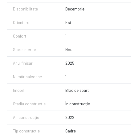
Disponibilitate
Decembrie
Orientare
Est
Confort
1
Stare interior
Nou
Anul finisării
2025
Număr balcoane
1
Imobil
Bloc de apart.
Stadiu construcție
În construcție
An construcție
2022
Tip construcție
Cadre