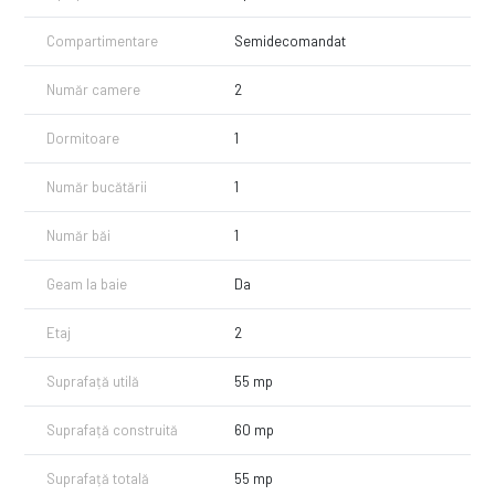
Compartimentare
Semidecomandat
Număr camere
2
Dormitoare
1
Număr bucătării
1
Număr băi
1
Geam la baie
Da
Etaj
2
Suprafață utilă
55 mp
Suprafață construită
60 mp
Suprafață totală
55 mp