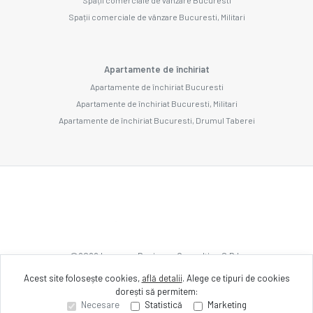
Spații comerciale de vânzare Bucuresti, Militari
Apartamente de închiriat
Apartamente de închiriat Bucuresti
Apartamente de închiriat Bucuresti, Militari
Apartamente de închiriat Bucuresti, Drumul Taberei
©
2026
Imozone Business Consulting S.R.L.
Acest site folosește cookies,
află detalii
.
Alege ce tipuri de cookies
dorești să permitem:
Site creat în
Necesare
Statistică
Marketing