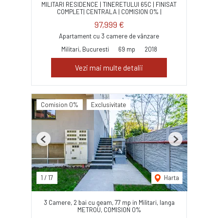
MILITARI RESIDENCE | TINERETULUI 65C | FINISAT
COMPLET| CENTRALA | COMISION 0% |
97,999 €
Apartament cu 3 camere de vânzare
Militari, Bucuresti
69 mp
2018
Vezi mai multe detalii
Comision 0%
Exclusivitate
Previous
Next
1
/
17
Harta
3 Camere, 2 bai cu geam, 77 mp in Militari, langa
METROU, COMISION 0%