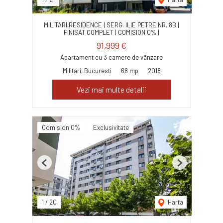
MILITARI RESIDENCE | SERG. ILIE PETRE NR. 8B |
FINISAT COMPLET | COMISION 0% |
91,999 €
Apartament cu 3 camere de vânzare
Militari, Bucuresti
68 mp
2018
Vezi mai multe detalii
Comision 0%
Exclusivitate
Previous
Next
1
/
20
Harta