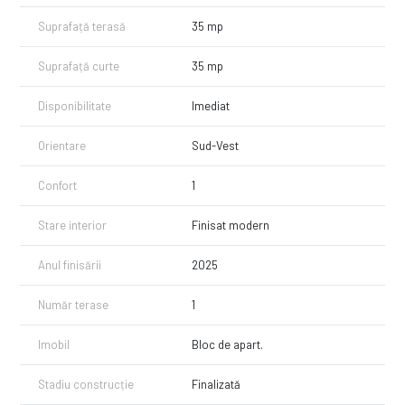
Suprafață terasă
35 mp
Suprafață curte
35 mp
Disponibilitate
Imediat
Orientare
Sud-Vest
Confort
1
Stare interior
Finisat modern
Anul finisării
2025
Număr terase
1
Imobil
Bloc de apart.
Stadiu construcție
Finalizată