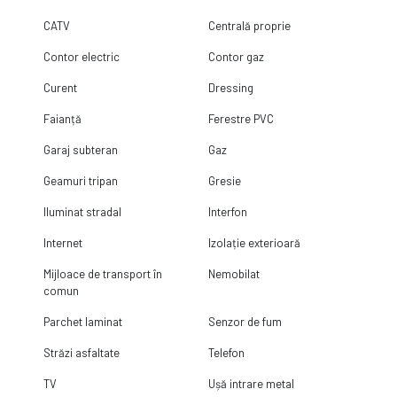
CATV
Centrală proprie
Contor electric
Contor gaz
Curent
Dressing
Faianță
Ferestre PVC
Garaj subteran
Gaz
Geamuri tripan
Gresie
Iluminat stradal
Interfon
Internet
Izolație exterioară
Mijloace de transport în
Nemobilat
comun
Parchet laminat
Senzor de fum
Străzi asfaltate
Telefon
TV
Ușă intrare metal