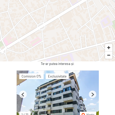
Te-ar putea interesa și:
Comision 0%
Exclusivitate
Previous
Next
1
/
21
Harta