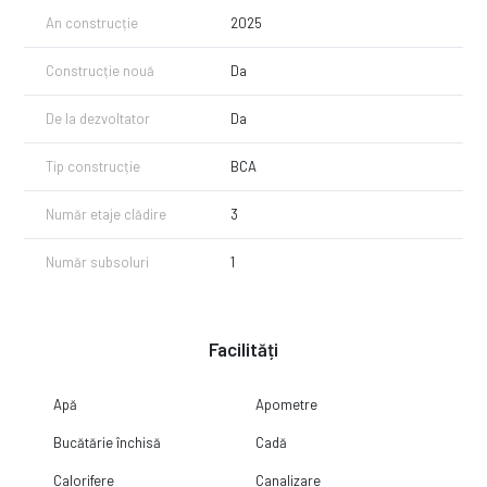
An construcție
2025
Construcție nouă
Da
De la dezvoltator
Da
Tip construcție
BCA
Număr etaje clădire
3
Număr subsoluri
1
Facilități
Apă
Apometre
Bucătărie închisă
Cadă
Calorifere
Canalizare