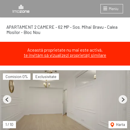
Meniu
APARTAMENT 2 CAMERE - 62 MP - Sos. Mihai Bravu - Calea
Mosilor - Bloc Nou
Această proprietate nu mai este activă,
te invităm să vizualizezi proprietăți similare
Comision 0%
Exclusivitate
Previous
Next
1
/
10
Harta