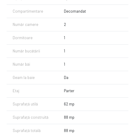
COMISION CUMPARATOR 0%!!!
Compartimentare
Decomandat
Ionut Serban - 0742.400.300
https://www.imozone.ro
Număr camere
2
Dormitoare
1
Număr bucătării
1
Număr băi
1
Geam la baie
Da
Etaj
Parter
Suprafață utilă
62 mp
Suprafață construită
88 mp
Suprafață totală
88 mp