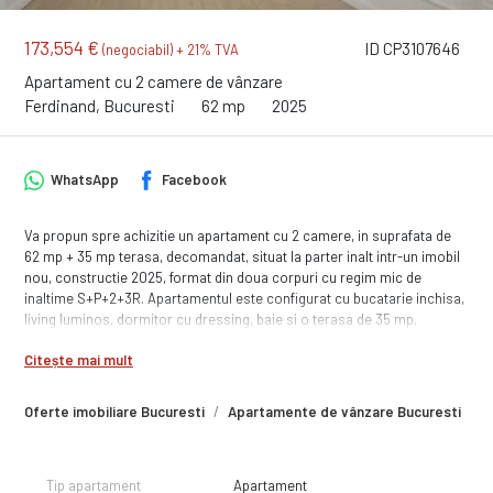
173,554 €
ID CP3107646
(negociabil) + 21% TVA
Apartament cu 2 camere de vânzare
Ferdinand, Bucuresti
62 mp
2025
WhatsApp
Facebook
Va propun spre achizitie un apartament cu 2 camere, in suprafata de
62 mp + 35 mp terasa, decomandat, situat la parter inalt intr-un imobil
nou, constructie 2025, format din doua corpuri cu regim mic de
inaltime S+P+2+3R. Apartamentul este configurat cu bucatarie inchisa,
living luminos, dormitor cu dressing, baie si o terasa de 35 mp.
Amplasarea imobilului va ofera acces facil catre zona centrala a
Citește mai mult
orasului, a mijloacelor de transport in comun, centre comerciale,
institutii de invatamant si alte puncte de interes.
Imobil finalizat cu disponibilitate imediata.
Oferte imobiliare Bucuresti
Apartamente de vânzare Bucuresti
A
Pretul este 173.554 euro + tva
Suna acum pentru a programa o vizionare!
Tip apartament
Apartament