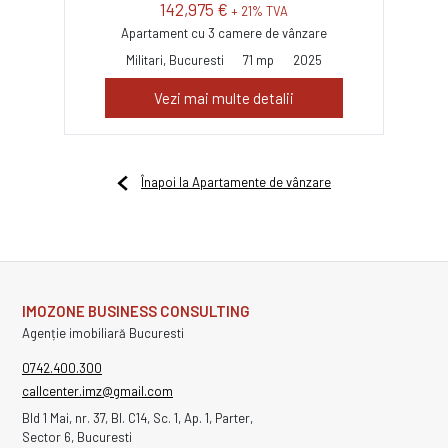
142,975 €
+ 21% TVA
Apartament cu 3 camere de vânzare
Militari, Bucuresti
71 mp
2025
Vezi mai multe detalii
Înapoi la Apartamente de vânzare
IMOZONE BUSINESS CONSULTING
Agenție imobiliară Bucuresti
0742.400.300
callcenter.imz@gmail.com
Bld 1 Mai, nr. 37, Bl. C14, Sc. 1, Ap. 1, Parter,
Sector 6, Bucuresti