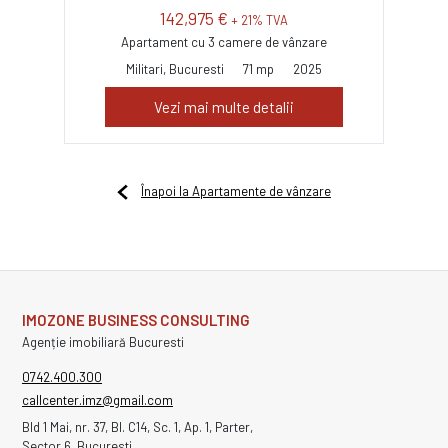
142,975 €
+ 21% TVA
Apartament cu 3 camere de vânzare
Militari, Bucuresti
71 mp
2025
Vezi mai multe detalii
Înapoi la Apartamente de vânzare
IMOZONE BUSINESS CONSULTING
Agenție imobiliară Bucuresti
0742.400.300
callcenter.imz@gmail.com
Bld 1 Mai, nr. 37, Bl. C14, Sc. 1, Ap. 1, Parter,
Sector 6, Bucuresti