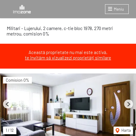
Meniu
Militari - Lujerului, 2 camere, c-tie bloc 1978, 270 metri
metrou, comision 0%
Această proprietate nu mai este activă,
te invităm să vizualizezi proprietăți similare
Comision 0%
Previous
Next
1
/
12
Harta