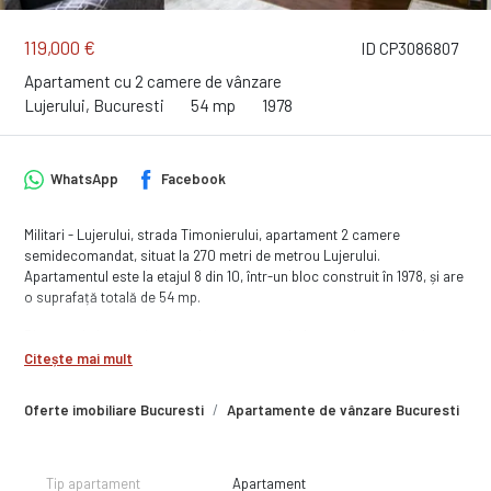
119,000 €
ID CP3086807
Apartament cu 2 camere de vânzare
Lujerului, Bucuresti
54 mp
1978
WhatsApp
Facebook
Militari - Lujerului, strada Timonierului, apartament 2 camere
semidecomandat, situat la 270 metri de metrou Lujerului.
Apartamentul este la etajul 8 din 10, într-un bloc construit în 1978, și are
o suprafață totală de 54 mp.
Dispune de bucătărie mare, baie cu geam, balcon pe bucătărie și
sufragerie, precum și spații pentru depozitare.
Citește mai mult
Zona are acces rapid către metrou, Piața Veteranilor, școli, grădinițe și
Oferte imobiliare Bucuresti
Apartamente de vânzare Bucuresti
A
centre comerciale.
Comision 0%.
Tip apartament
Apartament