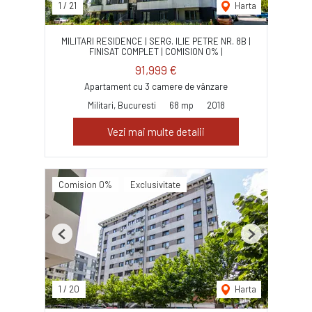
1
/
21
Harta
MILITARI RESIDENCE | SERG. ILIE PETRE NR. 8B |
FINISAT COMPLET | COMISION 0% |
91,999 €
Apartament cu 3 camere de vânzare
Militari, Bucuresti
68 mp
2018
Vezi mai multe detalii
Comision 0%
Exclusivitate
Previous
Next
1
/
20
Harta