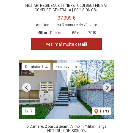
MILITARI RESIDENCE | TINERETULUI 65C | FINISAT
COMPLET| CENTRALA | COMISION 0% |
97,999 €
Apartament cu 3 camere de vânzare
Militari, Bucuresti
69 mp
2018
Vezi mai multe detalii
Comision 0%
Exclusivitate
Previous
Next
1
/
17
Harta
3 Camere, 2 bai cu geam, 77 mp in Militari, langa
METROU, COMISION 0%