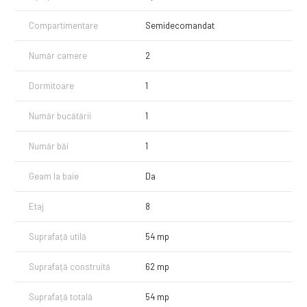
Pentru detalii și vizionări:
Răzvan Badea - Imozone
Compartimentare
Semidecomandat
Număr camere
2
Dormitoare
1
Număr bucătării
1
Număr băi
1
Geam la baie
Da
Etaj
8
Suprafață utilă
54 mp
Suprafață construită
62 mp
Suprafață totală
54 mp