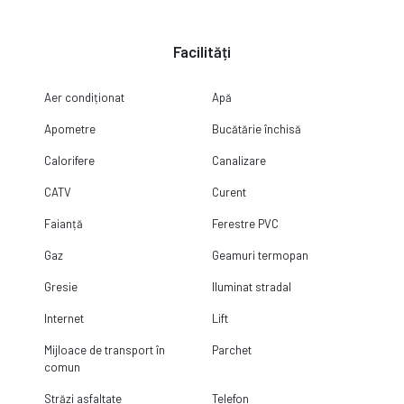
Facilități
Aer condiționat
Apă
Apometre
Bucătărie închisă
Calorifere
Canalizare
CATV
Curent
Faianță
Ferestre PVC
Gaz
Geamuri termopan
Gresie
Iluminat stradal
Internet
Lift
Mijloace de transport în
Parchet
comun
Străzi asfaltate
Telefon