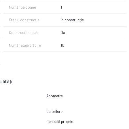
Număr balcoane
1
oltatorului.
Stadiu construcție
În construcție
Construcție nouă
Da
Număr etaje clădire
10
ilități
Apometre
Calorifere
Centrală proprie