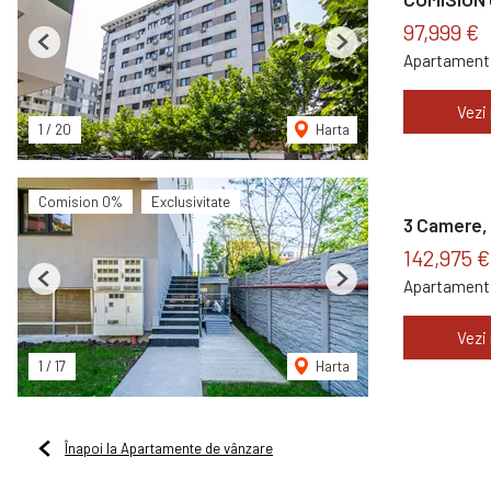
97,999 €
Previous
Next
Apartament 
Vezi
1
/
20
Harta
Comision 0%
Exclusivitate
3 Camere, 
142,975 
Apartament 
Previous
Next
Vezi
1
/
17
Harta
Înapoi la Apartamente de vânzare