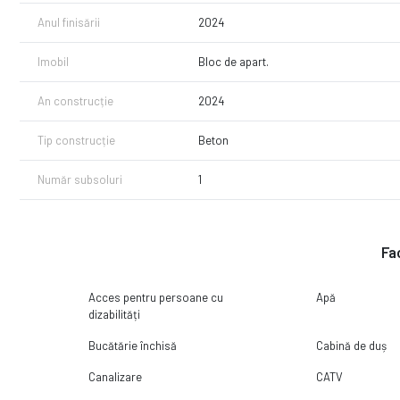
Anul finisării
2024
*** Imagini cu titlu de prezentare, din proiecte anterioare ale dezv
Imobil
Bloc de apart.
An construcție
2024
Tip construcție
Beton
Număr subsoluri
1
Fac
Acces pentru persoane cu
Apă
dizabilități
Bucătărie închisă
Cabină de duș
Canalizare
CATV