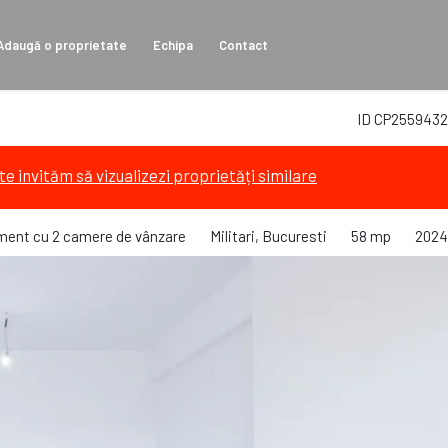
Adaugă o proprietate
Echipa
Contact
ID CP2559432
te invităm să vizualizezi proprietăți similare
ment cu 2 camere de vânzare
Militari, Bucuresti
58 mp
2024