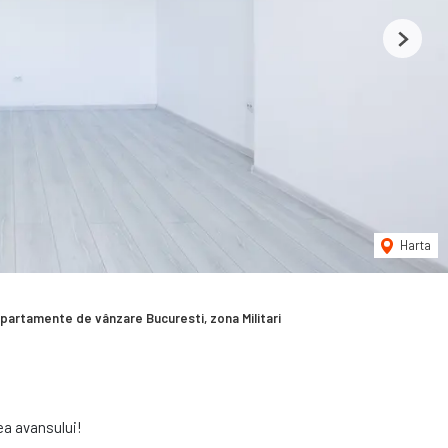
Next
Harta
partamente de vânzare Bucuresti, zona Militari
ea avansului!