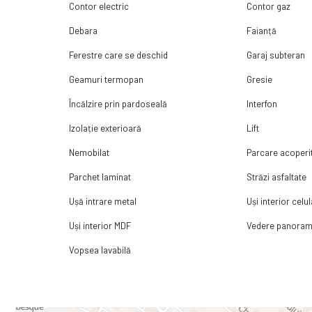
Contor electric
Contor gaz
Debara
Faianță
Ferestre care se deschid
Garaj subteran
Geamuri termopan
Gresie
Încălzire prin pardoseală
Interfon
Izolație exterioară
Lift
Nemobilat
Parcare acoperi
Parchet laminat
Străzi asfaltate
Ușă intrare metal
Uși interior celu
Uși interior MDF
Vedere panoram
Vopsea lavabilă