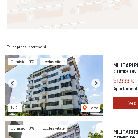
Te-ar putea interesa și:
Comision 0%
Exclusivitate
MILITARI R
COMISION 
91,999 €
Previous
Next
Apartament 
Vezi
1
/
21
Harta
Comision 0%
Exclusivitate
MILITARI 
COMISION 