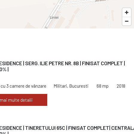
ESIDENCE | SERG. ILIE PETRE NR. 8B | FINISAT COMPLET |
0% |
cu 3 camere de vânzare
Militari, Bucuresti
68 mp
2018
 mai multe detalii
RESIDENCE | TINERETULUI 65C | FINISAT COMPLET| CENTRALA
0% |