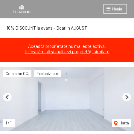
Meniu
10% DISCOUNT la avans - Doar in AUGUST
Această proprietate nu mai este activă,
te invităm să vizualizezi proprietăți similare
Comision 0%
Exclusivitate
Previous
Next
1
/
11
Harta