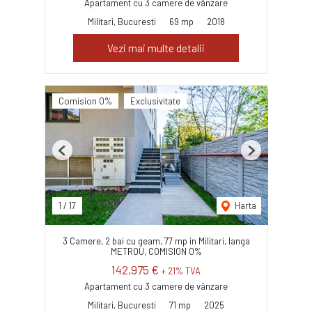
Apartament cu 3 camere de vânzare
Militari, Bucuresti
69 mp
2018
Vezi mai multe detalii
Comision 0%
Exclusivitate
Previous
Next
1
/
17
Harta
3 Camere, 2 bai cu geam, 77 mp in Militari, langa
METROU, COMISION 0%
142,975 €
+ 21% TVA
Apartament cu 3 camere de vânzare
Militari, Bucuresti
71 mp
2025