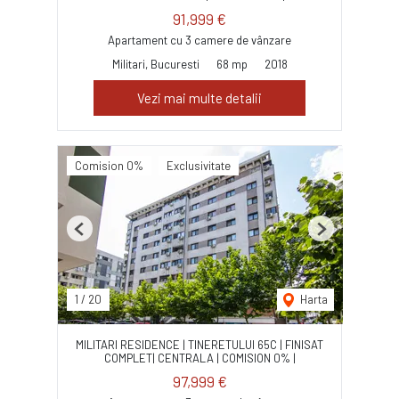
91,999 €
Apartament cu 3 camere de vânzare
Militari, Bucuresti
68 mp
2018
Vezi mai multe detalii
Comision 0%
Exclusivitate
Previous
Next
1
/
20
Harta
MILITARI RESIDENCE | TINERETULUI 65C | FINISAT
COMPLET| CENTRALA | COMISION 0% |
97,999 €