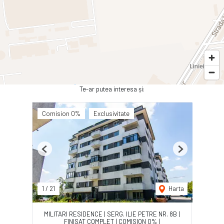
Te-ar putea interesa și:
Comision 0%
Exclusivitate
Previous
Next
1
/
21
Harta
MILITARI RESIDENCE | SERG. ILIE PETRE NR. 8B |
FINISAT COMPLET | COMISION 0% |