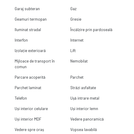
Garaj subteran
Gaz
Geamuri termopan
Gresie
Iluminat stradal
Încălzire prin pardoseală
Interfon
Internet
Izolație exterioară
Lift
Mijloace de transport în
Nemobilat
comun
Parcare acoperită
Parchet
Parchet laminat
Străzi asfaltate
Telefon
Ușă intrare metal
Uși interior celulare
Uși interior lemn
Uși interior MDF
Vedere panoramică
Vedere spre oraș
Vopsea lavabilă