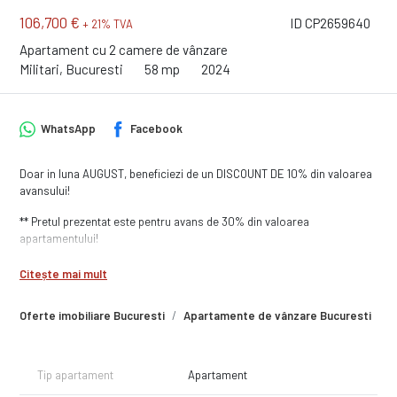
106,700 €
ID CP2659640
+ 21% TVA
Apartament cu 2 camere de vânzare
Militari, Bucuresti
58 mp
2024
WhatsApp
Facebook
Doar in luna AUGUST, beneficiezi de un DISCOUNT DE 10% din valoarea
avansului!
** Pretul prezentat este pentru avans de 30% din valoarea
apartamentului!
Va prezint un apartament cu doua camere, decomandat, bine
Citește mai mult
compartimentat, cu suprafata de 58 mp, cu logie de 5 mp, bucatarie
inchisa cu suprafata de 7 mp, situat la etajul 2, intr-un bloc cu 10 etaje.
Oferte imobiliare Bucuresti
Apartamente de vânzare Bucuresti
A
Apartamentul se preda finisat la cheie, cu baie complet dotata, cu
obiecte sanitare montate si bransat la toate utilitatile. Finisajele sunt
de buna calitate, executate cu atentie la detalii iar in unele situatii chiar
Tip apartament
Apartament
vi le puteti alege, in anumite conditii.