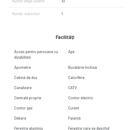
Număr etaje clădire
10
Număr subsoluri
1
Facilități
Acces pentru persoane cu
Apă
dizabilități
Apometre
Bucătărie închisă
Cabină de duș
Calorifere
Canalizare
CATV
Centrală proprie
Contor electric
Contor gaz
Curent
Debara
Faianță
Ferestre aluminiu
Ferestre care se deschid