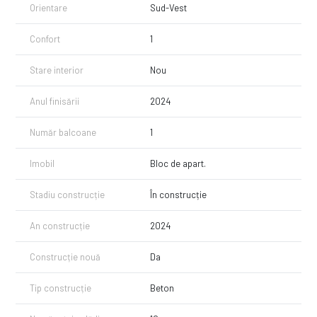
Orientare
Sud-Vest
Confort
1
Stare interior
Nou
Anul finisării
2024
Număr balcoane
1
Imobil
Bloc de apart.
Stadiu construcție
În construcție
An construcție
2024
Construcție nouă
Da
Tip construcție
Beton