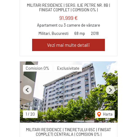
MILITARI RESIDENCE | SERG. ILIE PETRE NR. 8B |
FINISAT COMPLET | COMISION 0% |
91,999 €
Apartament cu 3 camere de vânzare
Militari, Bucuresti
68 mp
2018
Vezi mai multe detalii
Comision 0%
Exclusivitate
Previous
Next
1
/
20
Harta
MILITARI RESIDENCE | TINERETULUI 65C | FINISAT
COMPLET| CENTRALA | COMISION 0% |