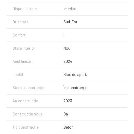
Disponibilitate
Imediat
Orientare
Sud-Est
Confort
1
Stare interior
Nou
Anul finisării
2024
Imobil
Bloc de apart.
Stadiu construcție
În construcție
An construcție
2023
Construcție nouă
Da
Tip construcție
Beton