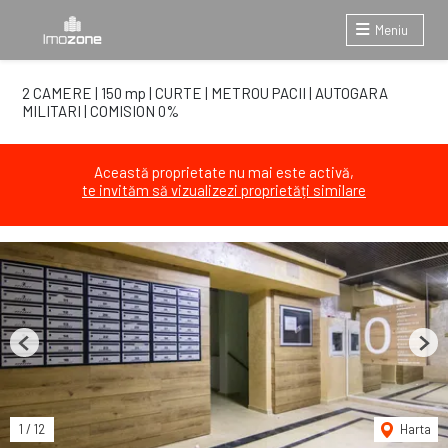
Meniu
2 CAMERE | 150 mp | CURTE | METROU PACII | AUTOGARA
MILITARI | COMISION 0%
Această proprietate nu mai este activă,
te invităm să vizualizezi proprietăți similare
Previous
Next
1
/
12
Harta