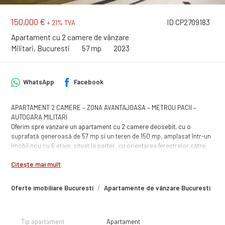
150,000 €
ID CP2709183
+ 21% TVA
Apartament cu 2 camere de vânzare
Militari, Bucuresti
57 mp
2023
WhatsApp
Facebook
APARTAMENT 2 CAMERE – ZONA AVANTAJOASA – METROU PACII –
AUTOGARA MILITARI
Oferim spre vanzare un apartament cu 2 camere deosebit, cu o
suprafață generoasă de 57 mp si un teren de 150 mp, amplasat într-un
imobil nou cu 6 etaje, situat la parter, cu orientarea ferestrelor către
Sud - Vest. Acest proiect cuprinde diverse tipologii de locuințe, de la
Citește mai mult
apartamente cu o cameră până la cele cu patru camere, oferind o
varietate de opțiuni pentru diferite nevoi.
Oferte imobiliare Bucuresti
Apartamente de vânzare Bucuresti
A
Locuința se va preda finisată „la cheie”, beneficiind de băi complet
utilate, obiecte sanitare montate și conectate la toate utilitățile.
Finisajele sunt de înaltă calitate, executate cu atenție la detalii, iar
posibilitatea alegerii în anumite condiții a finisajelor vă permite
Tip apartament
Apartament