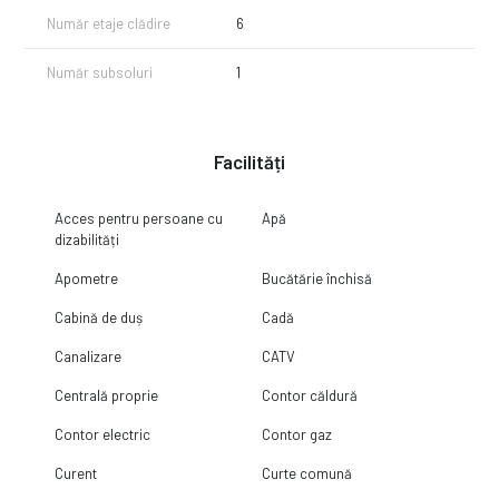
Număr etaje clădire
6
Număr subsoluri
1
Facilități
Acces pentru persoane cu
Apă
dizabilități
Apometre
Bucătărie închisă
Cabină de duș
Cadă
Canalizare
CATV
Centrală proprie
Contor căldură
Contor electric
Contor gaz
Curent
Curte comună