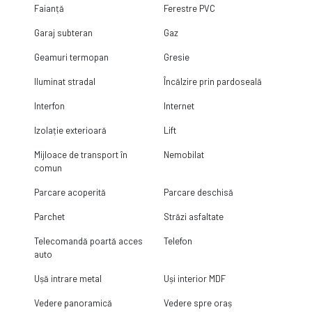
Faianță
Ferestre PVC
Garaj subteran
Gaz
Geamuri termopan
Gresie
Iluminat stradal
Încălzire prin pardoseală
Interfon
Internet
Izolație exterioară
Lift
Mijloace de transport în
Nemobilat
comun
Parcare acoperită
Parcare deschisă
Parchet
Străzi asfaltate
Telecomandă poartă acces
Telefon
auto
Ușă intrare metal
Uși interior MDF
Vedere panoramică
Vedere spre oraș