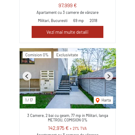
97,999 €
Apartament cu 3 camere de vânzare
Militari, Bucuresti
69 mp
2018
Vezi mai multe detalii
Comision 0%
Exclusivitate
Previous
Next
1
/
17
Harta
3 Camere, 2 bai cu geam, 77 mp in Militari, langa
METROU, COMISION 0%
142,975 €
+ 21% TVA
Apartament cu 3 camere de vânzare