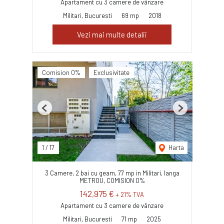
Apartament cu 3 camere de vânzare
Militari, Bucuresti
69 mp
2018
Vezi mai multe detalii
Comision 0%
Exclusivitate
Previous
Next
1
/
17
Harta
3 Camere, 2 bai cu geam, 77 mp in Militari, langa
METROU, COMISION 0%
142,975 €
+ 21% TVA
Apartament cu 3 camere de vânzare
Militari, Bucuresti
71 mp
2025