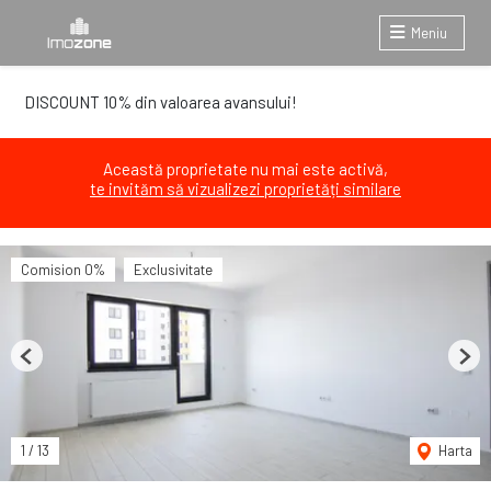
Meniu
DISCOUNT 10% din valoarea avansului!
Această proprietate nu mai este activă,
te invităm să vizualizezi proprietăți similare
Comision 0%
Exclusivitate
Previous
Next
1
/
13
Harta