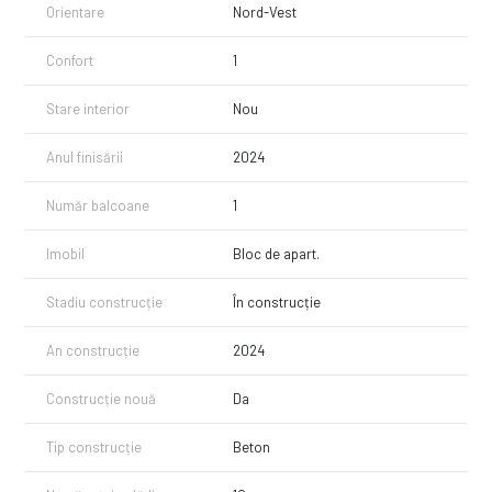
Orientare
Nord-Vest
Confort
1
Stare interior
Nou
Anul finisării
2024
Număr balcoane
1
Imobil
Bloc de apart.
Stadiu construcție
În construcție
An construcție
2024
Construcție nouă
Da
Tip construcție
Beton