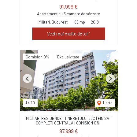
91,999 €
Apartament cu 3 camere de vânzare
Militari, Bucuresti
68 mp
2018
Vezi mai multe detalii
Comision 0%
Exclusivitate
Previous
Next
1
/
20
Harta
MILITARI RESIDENCE | TINERETULUI 65C | FINISAT
COMPLET| CENTRALA | COMISION 0% |
97,999 €