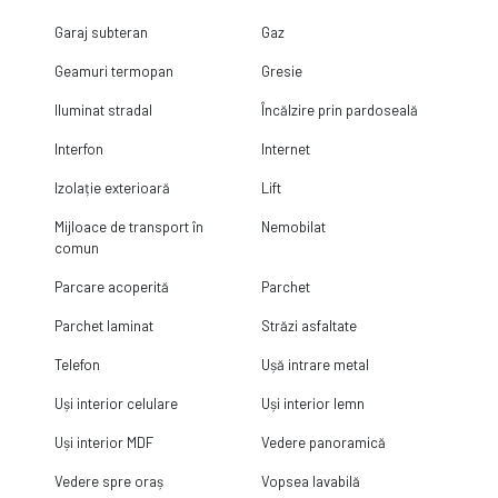
Garaj subteran
Gaz
Geamuri termopan
Gresie
Iluminat stradal
Încălzire prin pardoseală
Interfon
Internet
Izolație exterioară
Lift
Mijloace de transport în
Nemobilat
comun
Parcare acoperită
Parchet
Parchet laminat
Străzi asfaltate
Telefon
Ușă intrare metal
Uși interior celulare
Uși interior lemn
Uși interior MDF
Vedere panoramică
Vedere spre oraș
Vopsea lavabilă