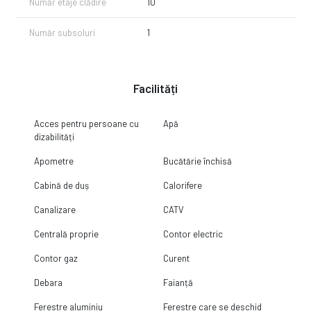
Număr etaje clădire
10
Număr subsoluri
1
Facilități
Acces pentru persoane cu
Apă
dizabilități
Apometre
Bucătărie închisă
Cabină de duș
Calorifere
Canalizare
CATV
Centrală proprie
Contor electric
Contor gaz
Curent
Debara
Faianță
Ferestre aluminiu
Ferestre care se deschid