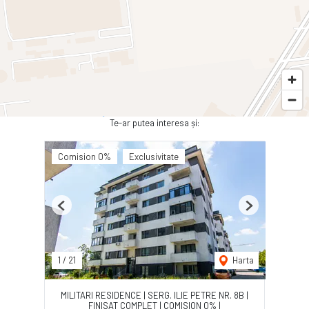
Te-ar putea interesa și:
Comision 0%
Exclusivitate
Previous
Next
1
/
21
Harta
MILITARI RESIDENCE | SERG. ILIE PETRE NR. 8B |
FINISAT COMPLET | COMISION 0% |