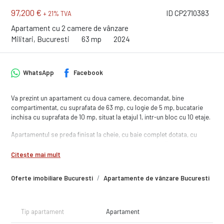
97,200 €
ID CP2710383
+ 21% TVA
Apartament cu 2 camere de vânzare
Militari, Bucuresti
63 mp
2024
WhatsApp
Facebook
Va prezint un apartament cu doua camere, decomandat, bine
compartimentat, cu suprafata de 63 mp, cu logie de 5 mp, bucatarie
inchisa cu suprafata de 10 mp, situat la etajul 1, intr-un bloc cu 10 etaje.
Apartamentul se preda finisat la cheie, cu baie complet dotata, cu
obiecte sanitare montate si bransat la toate utilitatile. Finisajele sunt
de buna calitate, executate cu atentie la detalii iar in unele situatii chiar
Citește mai mult
vi le puteti alege, in anumite conditii.
Oferte imobiliare Bucuresti
Apartamente de vânzare Bucuresti
A
Termenul de finalizare al constructiei este luna Septembrie 2025. Pana
la aceasta data, cladirea va fi racordata la toate utilitatile, apartamentul
va fi complet finisat si dotat si puteti chiar incepe mobilarea.
Tip apartament
Apartament
Zona in care se afla imobilul este una foarte usor accesibila, cu acces