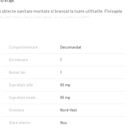
10 etaje.
obiecte sanitare montate si bransat la toate utilitatile. Finisajele
tuatii chiar vi le puteti alege, in anumite conditii.
acces rapid catre mijloace de transport in comun (metrou, autobuz,
 Tot in zona, la numai cateva minute, sunt numeroase facilitati
uri etc..
Compartimentare
Decomandat
 trei camere, cu diferite suprafete, compartimentari dar si orientari.
Dormitoare
1
mentului!
Număr băi
1
Suprafață utilă
65 mp
Suprafață totală
65 mp
Orientare
Nord-Vest
Stare interior
Nou