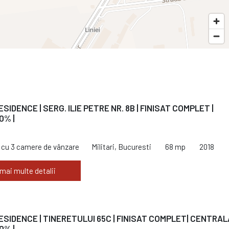
ESIDENCE | SERG. ILIE PETRE NR. 8B | FINISAT COMPLET |
0% |
cu 3 camere de vânzare
Militari, Bucuresti
68 mp
2018
 mai multe detalii
RESIDENCE | TINERETULUI 65C | FINISAT COMPLET| CENTRALA
0% |