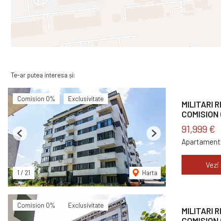
Te-ar putea interesa și:
Comision 0%
Exclusivitate
MILITARI R
COMISION 
91,999 €
Previous
Next
Apartament 
Vezi
1
/
21
Harta
Comision 0%
Exclusivitate
MILITARI 
COMISION 