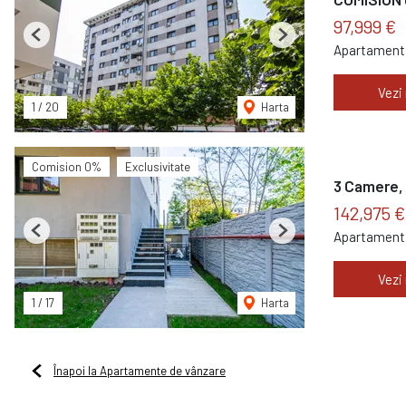
97,999 €
Previous
Next
Apartament 
Vezi
1
/
20
Harta
Comision 0%
Exclusivitate
3 Camere, 
142,975 
Apartament 
Previous
Next
Vezi
1
/
17
Harta
Înapoi la Apartamente de vânzare