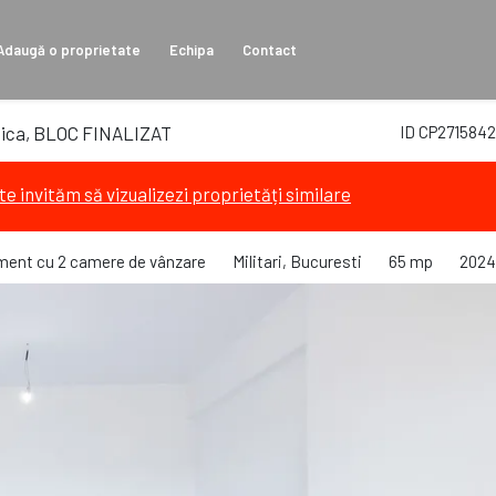
Adaugă o proprietate
Echipa
Contact
amica, BLOC FINALIZAT
ID CP2715842
te invităm să vizualizezi proprietăți similare
ment cu 2 camere de vânzare
Militari, Bucuresti
65 mp
2024