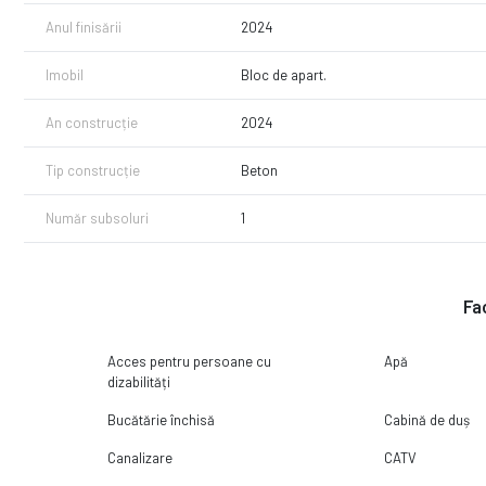
Anul finisării
2024
Imobil
Bloc de apart.
An construcție
2024
Tip construcție
Beton
Număr subsoluri
1
Fac
Acces pentru persoane cu
Apă
dizabilități
Bucătărie închisă
Cabină de duș
Canalizare
CATV