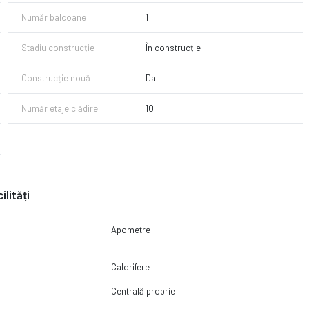
Număr balcoane
1
Stadiu construcție
În construcție
Construcție nouă
Da
Număr etaje clădire
10
ilități
Apometre
Calorifere
Centrală proprie