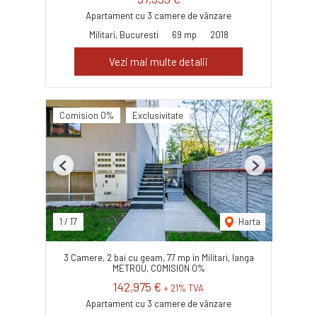
Apartament cu 3 camere de vânzare
Militari, Bucuresti
69 mp
2018
Vezi mai multe detalii
Comision 0%
Exclusivitate
Previous
Next
1
/
17
Harta
3 Camere, 2 bai cu geam, 77 mp in Militari, langa
METROU, COMISION 0%
142,975 €
+ 21% TVA
Apartament cu 3 camere de vânzare