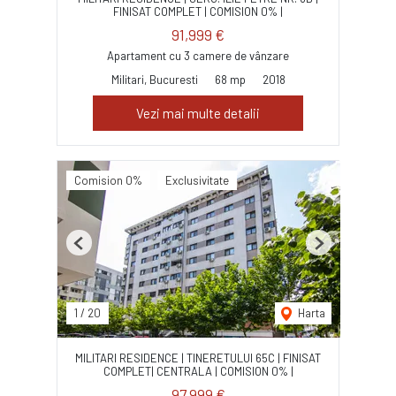
FINISAT COMPLET | COMISION 0% |
91,999 €
Apartament cu 3 camere de vânzare
Militari, Bucuresti
68 mp
2018
Vezi mai multe detalii
Comision 0%
Exclusivitate
Previous
Next
1
/
20
Harta
MILITARI RESIDENCE | TINERETULUI 65C | FINISAT
COMPLET| CENTRALA | COMISION 0% |
97,999 €