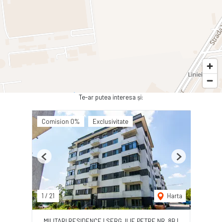
Te-ar putea interesa și:
Comision 0%
Exclusivitate
Previous
Next
1
/
21
Harta
MILITARI RESIDENCE | SERG. ILIE PETRE NR. 8B |