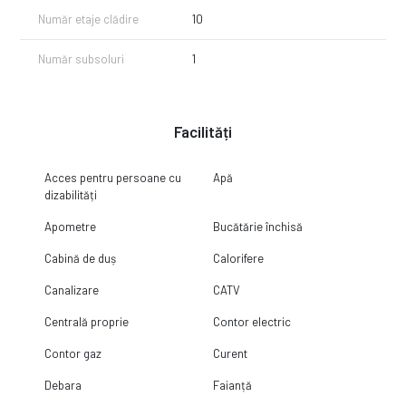
Număr etaje clădire
10
Număr subsoluri
1
Facilități
Acces pentru persoane cu
Apă
dizabilități
Apometre
Bucătărie închisă
Cabină de duș
Calorifere
Canalizare
CATV
Centrală proprie
Contor electric
Contor gaz
Curent
Debara
Faianță