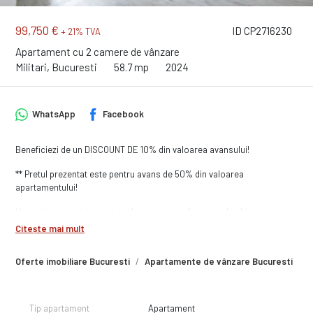
99,750 €
ID CP2716230
+ 21% TVA
Apartament cu 2 camere de vânzare
Militari, Bucuresti
58.7 mp
2024
WhatsApp
Facebook
Beneficiezi de un DISCOUNT DE 10% din valoarea avansului!
** Pretul prezentat este pentru avans de 50% din valoarea
apartamentului!
Va prezint un apartament cu doua camere, decomandat, bine
compartimentat, cu suprafata de 59 mp, balcon de 5 mp, bucatarie
Citește mai mult
inchisa cu suprafata de 8 mp, situat la etajul 5, intr-un bloc cu 10 etaje.
Oferte imobiliare Bucuresti
Apartamente de vânzare Bucuresti
A
Apartamentul se preda finisat la cheie, cu baie complet dotata, cu
obiecte sanitare montate si bransat la toate utilitatile. Finisajele sunt
de buna calitate, executate cu atentie la detalii iar in unele situatii chiar
vi le puteti alege, in anumite conditii.
Tip apartament
Apartament