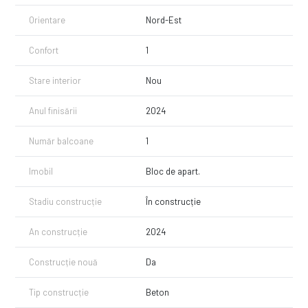
Orientare
Nord-Est
Confort
1
Stare interior
Nou
Anul finisării
2024
Număr balcoane
1
Imobil
Bloc de apart.
Stadiu construcție
În construcție
An construcție
2024
Construcție nouă
Da
Tip construcție
Beton