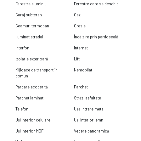
Ferestre aluminiu
Ferestre care se deschid
Garaj subteran
Gaz
Geamuri termopan
Gresie
Iluminat stradal
Încălzire prin pardoseală
Interfon
Internet
Izolație exterioară
Lift
Mijloace de transport în
Nemobilat
comun
Parcare acoperită
Parchet
Parchet laminat
Străzi asfaltate
Telefon
Ușă intrare metal
Uși interior celulare
Uși interior lemn
Uși interior MDF
Vedere panoramică