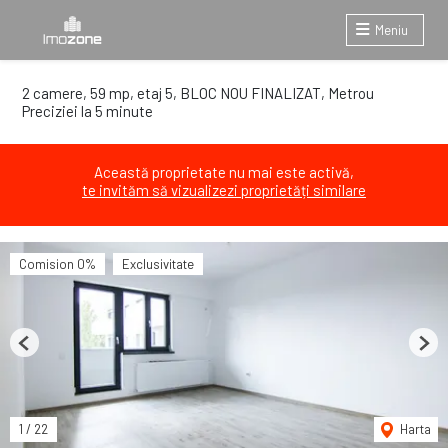
Meniu
2 camere, 59 mp, etaj 5, BLOC NOU FINALIZAT, Metrou
Preciziei la 5 minute
Această proprietate nu mai este activă,
te invităm să vizualizezi proprietăți similare
Comision 0%
Exclusivitate
Previous
Next
1
/
22
Harta