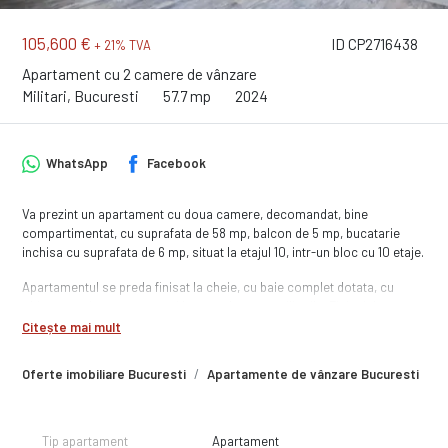
105,600 €
ID CP2716438
+ 21% TVA
Apartament cu 2 camere de vânzare
Militari, Bucuresti
57.7 mp
2024
WhatsApp
Facebook
Va prezint un apartament cu doua camere, decomandat, bine
compartimentat, cu suprafata de 58 mp, balcon de 5 mp, bucatarie
inchisa cu suprafata de 6 mp, situat la etajul 10, intr-un bloc cu 10 etaje.
Apartamentul se preda finisat la cheie, cu baie complet dotata, cu
obiecte sanitare montate si bransat la toate utilitatile. Finisajele sunt
de buna calitate, executate cu atentie la detalii iar in unele situatii chiar
Citește mai mult
vi le puteti alege, in anumite conditii.
Oferte imobiliare Bucuresti
Apartamente de vânzare Bucuresti
A
Cladirea va fi racordata la toate utilitatile, apartamentul va fi complet
finisat si dotat si puteti chiar incepe mobilarea.
Zona in care se afla imobilul este una foarte usor accesibila, cu acces
Tip apartament
Apartament