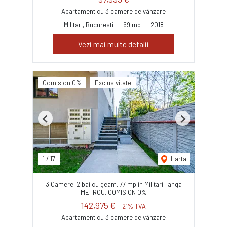
Apartament cu 3 camere de vânzare
Militari, Bucuresti
69 mp
2018
Vezi mai multe detalii
Comision 0%
Exclusivitate
Previous
Next
1
/
17
Harta
3 Camere, 2 bai cu geam, 77 mp in Militari, langa
METROU, COMISION 0%
142,975 €
+ 21% TVA
Apartament cu 3 camere de vânzare