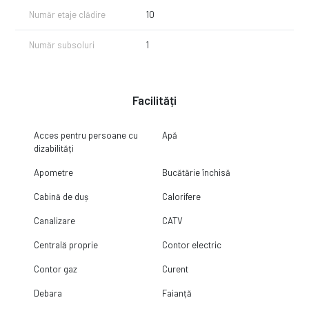
Număr etaje clădire
10
Număr subsoluri
1
Facilități
Acces pentru persoane cu
Apă
dizabilități
Apometre
Bucătărie închisă
Cabină de duș
Calorifere
Canalizare
CATV
Centrală proprie
Contor electric
Contor gaz
Curent
Debara
Faianță