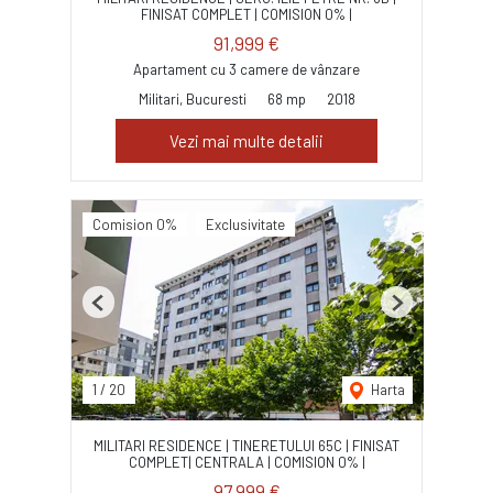
FINISAT COMPLET | COMISION 0% |
91,999 €
Apartament cu 3 camere de vânzare
Militari, Bucuresti
68 mp
2018
Vezi mai multe detalii
Comision 0%
Exclusivitate
Previous
Next
1
/
20
Harta
MILITARI RESIDENCE | TINERETULUI 65C | FINISAT
COMPLET| CENTRALA | COMISION 0% |
97,999 €