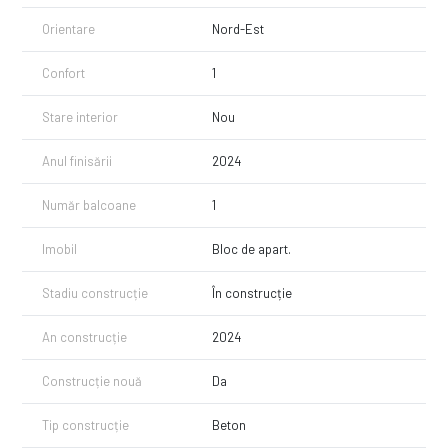
Orientare
Nord-Est
Confort
1
Stare interior
Nou
Anul finisării
2024
Număr balcoane
1
Imobil
Bloc de apart.
Stadiu construcție
În construcție
An construcție
2024
Construcție nouă
Da
Tip construcție
Beton