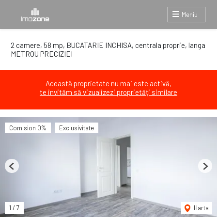
Meniu
2 camere, 58 mp, BUCATARIE INCHISA, centrala proprie, langa
METROU PRECIZIEI
Această proprietate nu mai este activă,
te invităm să vizualizezi proprietăți similare
Comision 0%
Exclusivitate
Previous
Next
1
/
7
Harta