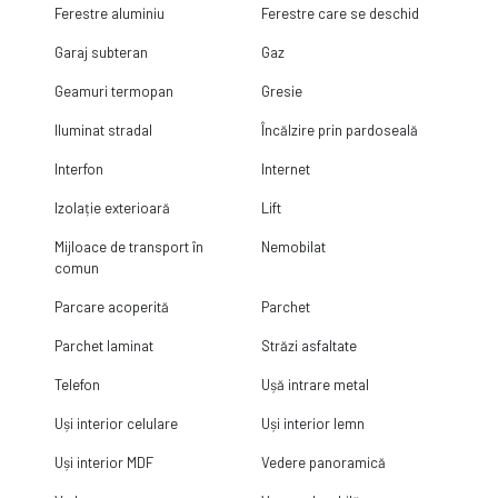
Ferestre aluminiu
Ferestre care se deschid
Garaj subteran
Gaz
Geamuri termopan
Gresie
Iluminat stradal
Încălzire prin pardoseală
Interfon
Internet
Izolație exterioară
Lift
Mijloace de transport în
Nemobilat
comun
Parcare acoperită
Parchet
Parchet laminat
Străzi asfaltate
Telefon
Ușă intrare metal
Uși interior celulare
Uși interior lemn
Uși interior MDF
Vedere panoramică