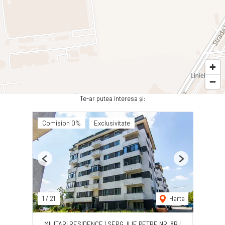
Te-ar putea interesa și:
Comision 0%
Exclusivitate
Previous
Next
1
/
21
Harta
MILITARI RESIDENCE | SERG. ILIE PETRE NR. 8B |