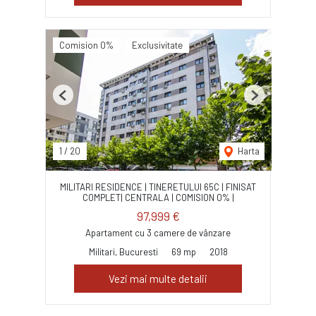
Comision 0%
Exclusivitate
Previous
Next
1
/
20
Harta
MILITARI RESIDENCE | TINERETULUI 65C | FINISAT
COMPLET| CENTRALA | COMISION 0% |
97,999 €
Apartament cu 3 camere de vânzare
Militari, Bucuresti
69 mp
2018
Vezi mai multe detalii