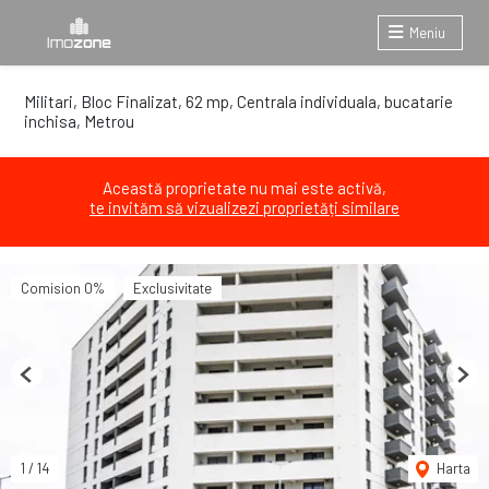
Meniu
Militari, Bloc Finalizat, 62 mp, Centrala individuala, bucatarie
inchisa, Metrou
Această proprietate nu mai este activă,
te invităm să vizualizezi proprietăți similare
Comision 0%
Exclusivitate
Previous
Next
1
/
14
Harta