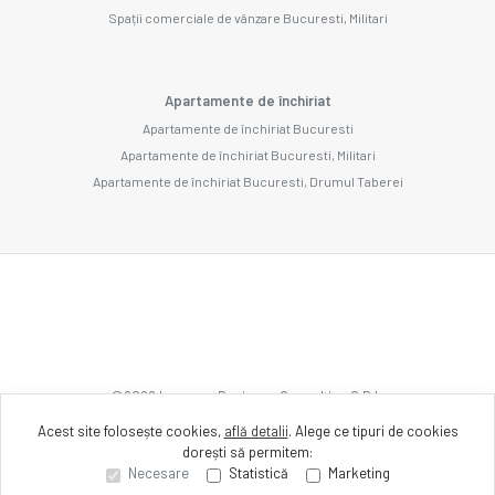
Spații comerciale de vânzare Bucuresti, Militari
Apartamente de închiriat
Apartamente de închiriat Bucuresti
Apartamente de închiriat Bucuresti, Militari
Apartamente de închiriat Bucuresti, Drumul Taberei
©
2026
Imozone Business Consulting S.R.L.
Acest site folosește cookies,
află detalii
.
Alege ce tipuri de cookies
dorești să permitem:
Site creat în
Necesare
Statistică
Marketing