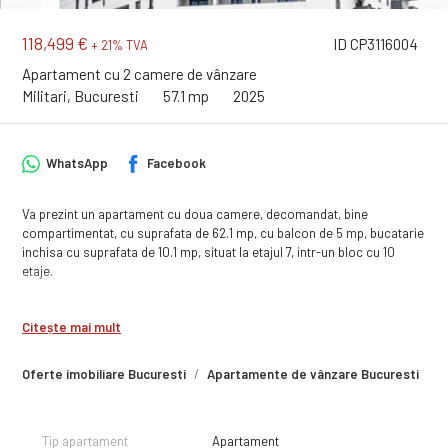
118,499 €
ID CP3116004
+ 21% TVA
Apartament cu 2 camere de vânzare
Militari, Bucuresti
57.1 mp
2025
WhatsApp
Facebook
Va prezint un apartament cu doua camere, decomandat, bine
compartimentat, cu suprafata de 62.1 mp, cu balcon de 5 mp, bucatarie
inchisa cu suprafata de 10.1 mp, situat la etajul 7, intr-un bloc cu 10
etaje.
Apartamentul se preda finisat la cheie, cu baie complet dotata, cu
obiecte sanitare montate si bransat la toate utilitatile. Finisajele sunt
Citește mai mult
de buna calitate, executate cu atentie la detalii iar in unele situatii chiar
vi le puteti alege, in anumite conditii.
Oferte imobiliare Bucuresti
Apartamente de vânzare Bucuresti
A
Termen de finalizare : Proiect finalizat. Apartamente finisate pregatite
pentru a te muta rapid.
Tip apartament
Apartament