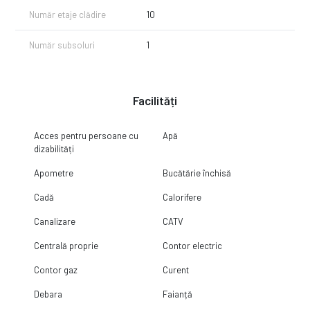
Număr etaje clădire
10
Număr subsoluri
1
Facilități
Acces pentru persoane cu
Apă
dizabilități
Apometre
Bucătărie închisă
Cadă
Calorifere
Canalizare
CATV
Centrală proprie
Contor electric
Contor gaz
Curent
Debara
Faianță