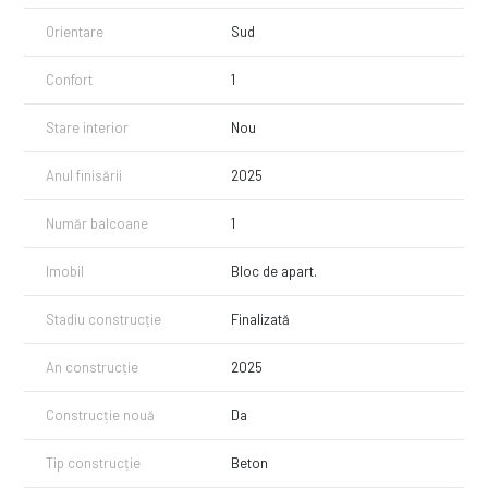
Orientare
Sud
Confort
1
Stare interior
Nou
Anul finisării
2025
Număr balcoane
1
Imobil
Bloc de apart.
Stadiu construcție
Finalizată
An construcție
2025
Construcție nouă
Da
Tip construcție
Beton