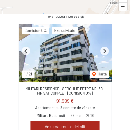
Te-ar putea interesa și:
Comision 0%
Exclusivitate
Previous
Next
1
/
21
Harta
MILITARI RESIDENCE | SERG. ILIE PETRE NR. 8B |
FINISAT COMPLET | COMISION 0% |
91,999 €
Apartament cu 3 camere de vânzare
Militari, Bucuresti
68 mp
2018
Vezi mai multe detalii