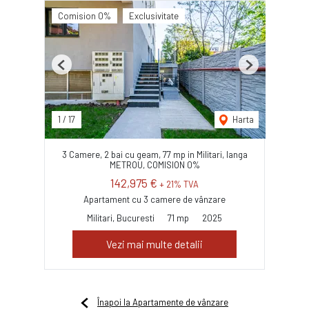
Comision 0%
Exclusivitate
Previous
Next
1
/
17
Harta
3 Camere, 2 bai cu geam, 77 mp in Militari, langa
METROU, COMISION 0%
142,975 €
+ 21% TVA
Apartament cu 3 camere de vânzare
Militari, Bucuresti
71 mp
2025
Vezi mai multe detalii
Înapoi la Apartamente de vânzare