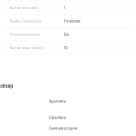
Număr balcoane
1
Stadiu construcție
Finalizată
Construcție nouă
Da
Număr etaje clădire
10
ilități
Apometre
Calorifere
Centrală proprie