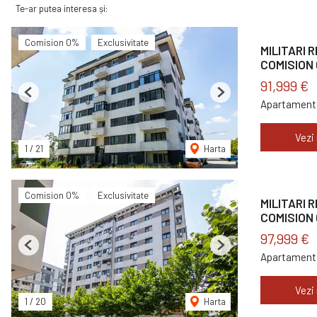
Te-ar putea interesa și:
Comision 0%
Exclusivitate
MILITARI R
COMISION 
91,999 €
Previous
Next
Apartament 
Vezi
1
/
21
Harta
Comision 0%
Exclusivitate
MILITARI 
COMISION 
97,999 €
Previous
Next
Apartament 
Vezi
1
/
20
Harta