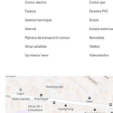
Contor electric
Contor gaz
Faianță
Ferestre PVC
Geamuri termopan
Gresie
Internet
Izolație exterioa
Mijloace de transport în comun
Nemobilat
Străzi asfaltate
Telefon
Uși interior lemn
Videointerfon