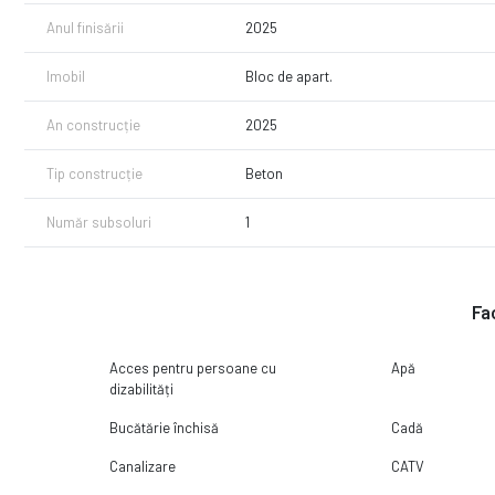
Anul finisării
2025
Imobil
Bloc de apart.
An construcție
2025
Tip construcție
Beton
Număr subsoluri
1
Fac
Acces pentru persoane cu
Apă
dizabilități
Bucătărie închisă
Cadă
Canalizare
CATV