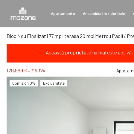
Apartamente
Ansambluri rezidențiale
Bloc Nou Finalizat | 77 mp | terasa 20 mp| Metrou Pacii / Prec
Această proprietate nu mai este activă,
129,999 €
Apartame
+ 21% TVA
Comision 0%
Exclusivitate