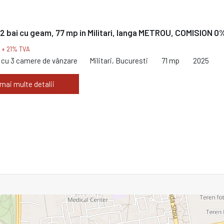
2 bai cu geam, 77 mp in Militari, langa METROU, COMISION 0
€
+ 21% TVA
cu 3 camere de vânzare
Militari, Bucuresti
71 mp
2025
 mai multe detalii