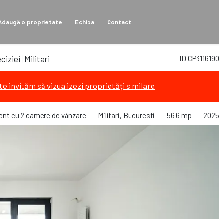
Adaugă o proprietate
Echipa
Contact
iziei | Militari
ID CP3116190
te invităm să vizualizezi proprietăți similare
nt cu 2 camere de vânzare
Militari, Bucuresti
56.6 mp
2025