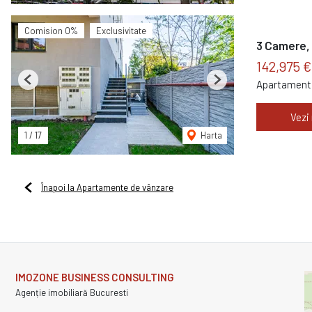
Comision 0%
Exclusivitate
3 Camere, 
142,975 
Apartament 
Previous
Next
Vezi
1
/
17
Harta
Înapoi la Apartamente de vânzare
IMOZONE BUSINESS CONSULTING
Agenție imobiliară Bucuresti