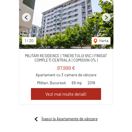
Previous
Next
1
/
20
Harta
MILITARI RESIDENCE | TINERETULUI 65C | FINISAT
COMPLET| CENTRALA | COMISION 0% |
97,999 €
Apartament cu 3 camere de vânzare
Militari, Bucuresti
69 mp
2018
Vezi mai multe detalii
Înapoi la Apartamente de vânzare