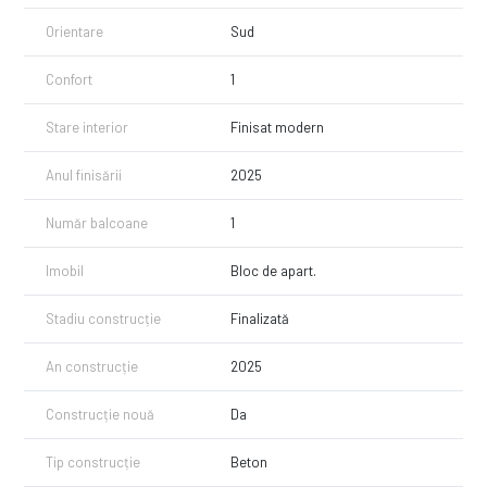
Orientare
Sud
Confort
1
Stare interior
Finisat modern
Anul finisării
2025
Număr balcoane
1
Imobil
Bloc de apart.
Stadiu construcție
Finalizată
An construcție
2025
Construcție nouă
Da
Tip construcție
Beton