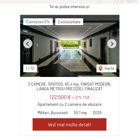
Te-ar putea interesa și:
Comision 0%
Exclusivitate
Previous
Next
1
/
12
Harta
2 CAMERE, SPATIOS, 65.4 mp, FINISAT MODERN,
LANGA METROU PRECIZIEI, FINALIZAT
122,500 €
+ 21% TVA
Apartament cu 2 camere de vânzare
Militari, Bucuresti
55.1 mp
2025
Vezi mai multe detalii