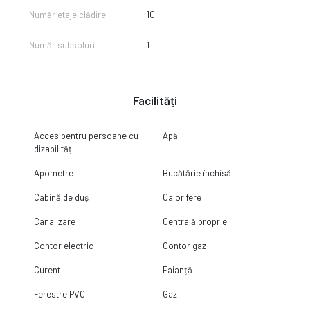
Număr etaje clădire
10
Număr subsoluri
1
Facilități
Acces pentru persoane cu
Apă
dizabilități
Apometre
Bucătărie închisă
Cabină de duș
Calorifere
Canalizare
Centrală proprie
Contor electric
Contor gaz
Curent
Faianță
Ferestre PVC
Gaz