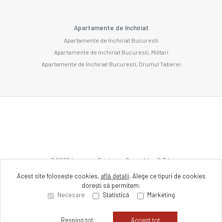
Apartamente de închiriat
Apartamente de închiriat Bucuresti
Apartamente de închiriat Bucuresti, Militari
Apartamente de închiriat Bucuresti, Drumul Taberei
©
2026
Imozone Business Consulting S.R.L.
Acest site folosește cookies,
află detalii
.
Alege ce tipuri de cookies
dorești să permitem:
Site creat în
Necesare
Statistică
Marketing
Resping tot
Accept tot