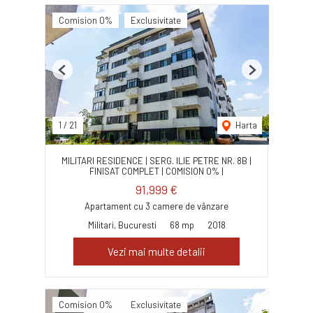
Comision 0%
Exclusivitate
Previous
Next
1
/
21
Harta
MILITARI RESIDENCE | SERG. ILIE PETRE NR. 8B |
FINISAT COMPLET | COMISION 0% |
91,999 €
Apartament cu 3 camere de vânzare
Militari, Bucuresti
68 mp
2018
Vezi mai multe detalii
Comision 0%
Exclusivitate