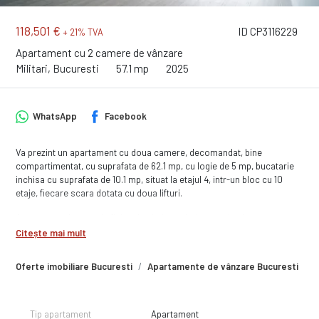
118,501 €
ID CP3116229
+ 21% TVA
Apartament cu 2 camere de vânzare
Militari, Bucuresti
57.1 mp
2025
WhatsApp
Facebook
Va prezint un apartament cu doua camere, decomandat, bine
compartimentat, cu suprafata de 62.1 mp, cu logie de 5 mp, bucatarie
inchisa cu suprafata de 10.1 mp, situat la etajul 4, intr-un bloc cu 10
etaje, fiecare scara dotata cu doua lifturi.
Apartamentul se preda finisat la cheie, cu baie complet dotata, cu
obiecte sanitare montate si bransat la toate utilitatile.
Citește mai mult
Termen de finalizare : Proiect finalizat. Apartamente finisate pregatite
Oferte imobiliare Bucuresti
Apartamente de vânzare Bucuresti
A
pentru a te muta rapid.
Zona in care se afla imobilul este una foarte usor accesibila, cu acces
rapid catre mijloace de transport in comun (metrou, autobuz, troleibuz,
Tip apartament
Apartament