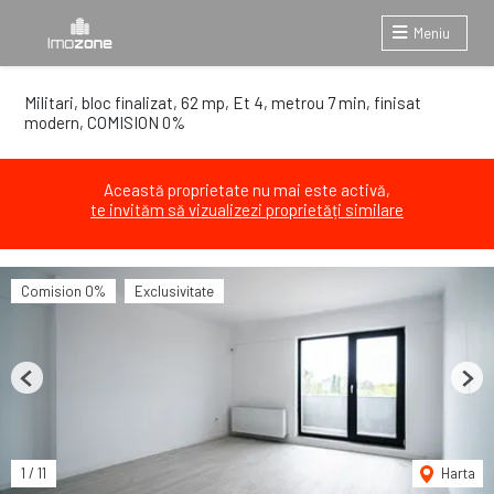
Meniu
Militari, bloc finalizat, 62 mp, Et 4, metrou 7 min, finisat
modern, COMISION 0%
Această proprietate nu mai este activă,
te invităm să vizualizezi proprietăți similare
Comision 0%
Exclusivitate
Previous
Next
1
/
11
Harta