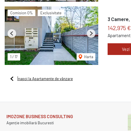
Comision 0%
Exclusivitate
3 Camere, 
142,975 
Apartament 
Previous
Next
Vezi
1
/
17
Harta
Înapoi la Apartamente de vânzare
IMOZONE BUSINESS CONSULTING
Agenție imobiliară Bucuresti