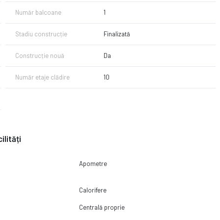
Număr balcoane
1
Stadiu construcție
Finalizată
Construcție nouă
Da
Număr etaje clădire
10
ilități
Apometre
Calorifere
Centrală proprie