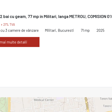
2 bai cu geam, 77 mp in Militari, langa METROU, COMISION 0
€
+ 21% TVA
cu 3 camere de vânzare
Militari, Bucuresti
71 mp
2025
 mai multe detalii