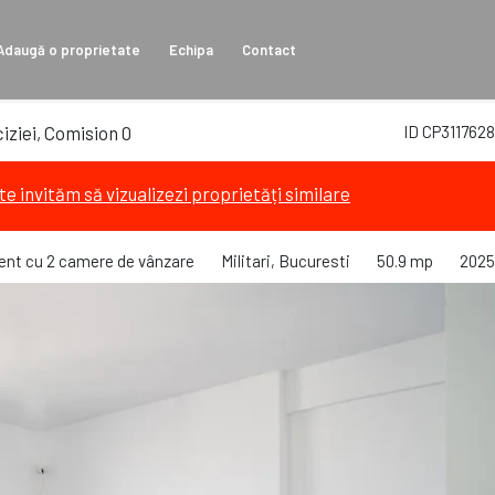
Adaugă o proprietate
Echipa
Contact
iziei, Comision 0
ID CP3117628
te invităm să vizualizezi proprietăți similare
nt cu 2 camere de vânzare
Militari, Bucuresti
50.9 mp
2025