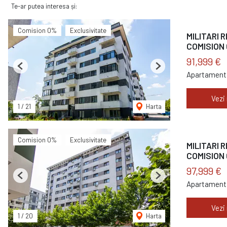
Te-ar putea interesa și:
Comision 0%
Exclusivitate
MILITARI R
COMISION 
91,999 €
Previous
Next
Apartament 
Vezi
1
/
21
Harta
Comision 0%
Exclusivitate
MILITARI 
COMISION 
97,999 €
Previous
Next
Apartament 
Vezi
1
/
20
Harta