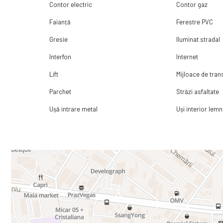
Contor electric
Contor gaz
Faianță
Ferestre PVC
Gresie
Iluminat stradal
Interfon
Internet
Lift
Mijloace de tra
Parchet
Străzi asfaltate
Ușă intrare metal
Uși interior lemn