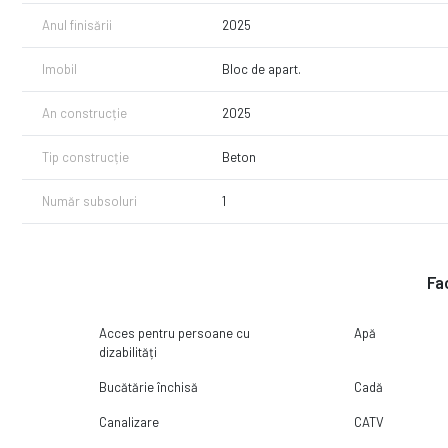
Anul finisării
2025
Imobil
Bloc de apart.
An construcție
2025
Tip construcție
Beton
Număr subsoluri
1
Fac
Acces pentru persoane cu
Apă
dizabilități
Bucătărie închisă
Cadă
Canalizare
CATV