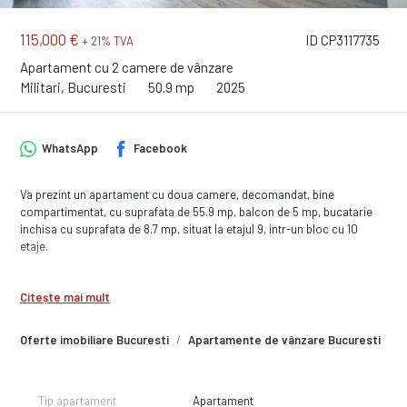
115,000 €
ID CP3117735
+ 21% TVA
Apartament cu 2 camere de vânzare
Militari, Bucuresti
50.9 mp
2025
WhatsApp
Facebook
Va prezint un apartament cu doua camere, decomandat, bine
compartimentat, cu suprafata de 55.9 mp, balcon de 5 mp, bucatarie
inchisa cu suprafata de 8.7 mp, situat la etajul 9, intr-un bloc cu 10
etaje.
Apartamentul se preda finisat la cheie, cu baie complet dotata, cu
obiecte sanitare montate si bransat la toate utilitatile. Finisajele sunt
Citește mai mult
de buna calitate, executate cu atentie la detalii iar in unele situatii chiar
vi le puteti alege, in anumite conditii.
Oferte imobiliare Bucuresti
Apartamente de vânzare Bucuresti
A
Termen de finalizare : Proiect finalizat. Apartamente finisate pregatite
pentru a te muta rapid.
Tip apartament
Apartament