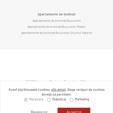
Apartamente de închiriat
Apartamente de închiriat Bucuresti
Apartamente de închiriat Bucuresti, Militari
Apartamente de închiriat Bucuresti, Drumul Taberei
©
2026
Imozone Business Consulting S.R.L.
Acest site folosește cookies,
află detalii
.
Alege ce tipuri de cookies
dorești să permitem:
Site creat în
Necesare
Statistică
Marketing
Resping tot
Accept tot