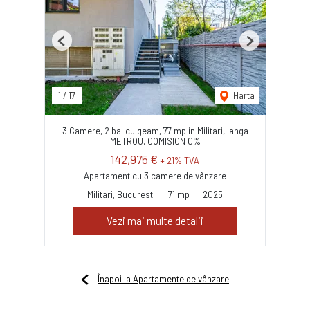
Previous
Next
1
/
17
Harta
3 Camere, 2 bai cu geam, 77 mp in Militari, langa
METROU, COMISION 0%
142,975 €
+ 21% TVA
Apartament cu 3 camere de vânzare
Militari, Bucuresti
71 mp
2025
Vezi mai multe detalii
Înapoi la Apartamente de vânzare