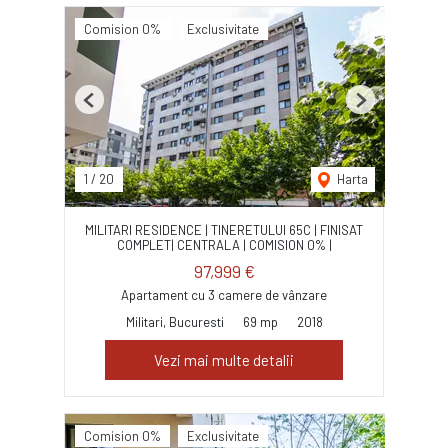
Comision 0%
Exclusivitate
Previous
Next
1
/
20
Harta
MILITARI RESIDENCE | TINERETULUI 65C | FINISAT
COMPLET| CENTRALA | COMISION 0% |
97,999 €
Apartament cu 3 camere de vânzare
Militari, Bucuresti
69 mp
2018
Vezi mai multe detalii
Comision 0%
Exclusivitate