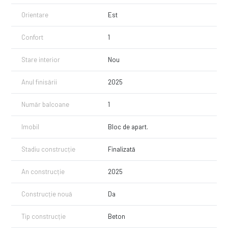
Orientare
Est
Confort
1
Stare interior
Nou
Anul finisării
2025
Număr balcoane
1
Imobil
Bloc de apart.
Stadiu construcție
Finalizată
An construcție
2025
Construcție nouă
Da
Tip construcție
Beton