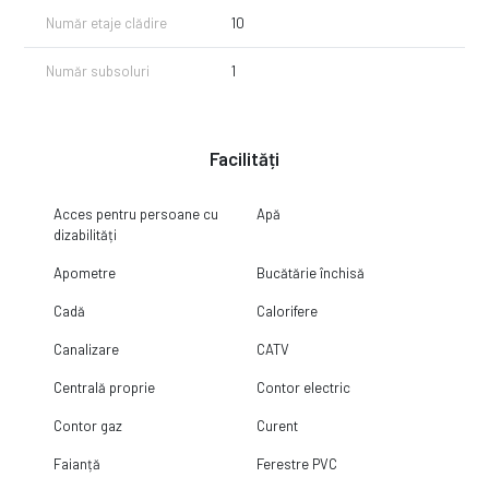
Număr etaje clădire
10
Număr subsoluri
1
Facilități
Acces pentru persoane cu
Apă
dizabilități
Apometre
Bucătărie închisă
Cadă
Calorifere
Canalizare
CATV
Centrală proprie
Contor electric
Contor gaz
Curent
Faianță
Ferestre PVC