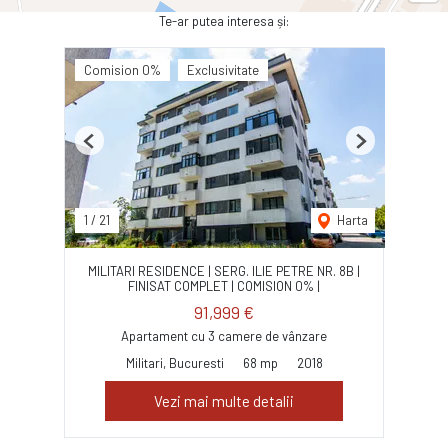
Te-ar putea interesa și:
Comision 0%
Exclusivitate
Previous
Next
1
/
21
Harta
MILITARI RESIDENCE | SERG. ILIE PETRE NR. 8B |
FINISAT COMPLET | COMISION 0% |
91,999 €
Apartament cu 3 camere de vânzare
Militari, Bucuresti
68 mp
2018
Vezi mai multe detalii