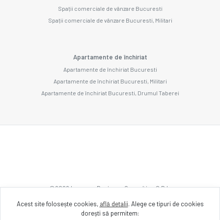
Spații comerciale de vânzare Bucuresti
Spații comerciale de vânzare Bucuresti, Militari
Apartamente de închiriat
Apartamente de închiriat Bucuresti
Apartamente de închiriat Bucuresti, Militari
Apartamente de închiriat Bucuresti, Drumul Taberei
©
2026
Imozone Business Consulting S.R.L.
Acest site folosește cookies,
află detalii
.
Alege ce tipuri de cookies
dorești să permitem:
Site creat în