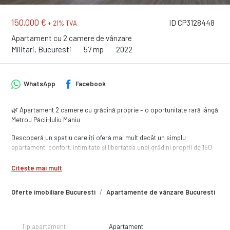
150,000 €
ID CP3128448
+ 21% TVA
Apartament cu 2 camere de vânzare
Militari, Bucuresti
57 mp
2022
WhatsApp
Facebook
🌿 Apartament 2 camere cu grădină proprie – o oportunitate rară lângă
Metrou Păcii-Iuliu Maniu
Descoperă un spațiu care îți oferă mai mult decât un simplu
apartament: confort, intimitate și libertatea unei grădini proprii de 150
mp, chiar la tine acasă.
Citește mai mult
Situat într-un imobil nou, finalizat, acest apartament de 57 mp cu o
gradina generoasa poate fi alegerea ideală pentru cei care își doresc
Oferte imobiliare Bucuresti
Apartamente de vânzare Bucuresti
A
echilibrul perfect între viața urbană și relaxarea în aer liber.
✔️ Parter, cu orientare Sud-Vest – lumină naturală pe tot parcursul zilei
✔️ Finisaje premium „la cheie” – te muți fără griji
Tip apartament
Apartament