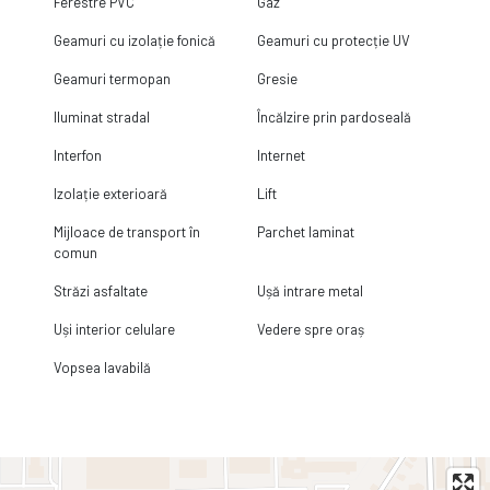
Ferestre PVC
Gaz
Geamuri cu izolație fonică
Geamuri cu protecție UV
Geamuri termopan
Gresie
Iluminat stradal
Încălzire prin pardoseală
Interfon
Internet
Izolație exterioară
Lift
Mijloace de transport în
Parchet laminat
comun
Străzi asfaltate
Ușă intrare metal
Uși interior celulare
Vedere spre oraș
Vopsea lavabilă