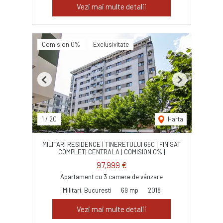
Vezi mai multe detalii
Comision 0%
Exclusivitate
Previous
Next
1
/
20
Harta
MILITARI RESIDENCE | TINERETULUI 65C | FINISAT
COMPLET| CENTRALA | COMISION 0% |
97,999 €
Apartament cu 3 camere de vânzare
Militari, Bucuresti
69 mp
2018
Vezi mai multe detalii