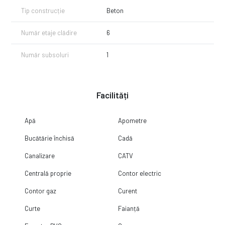
Tip construcție
Beton
Număr etaje clădire
6
Număr subsoluri
1
Facilități
Apă
Apometre
Bucătărie închisă
Cadă
Canalizare
CATV
Centrală proprie
Contor electric
Contor gaz
Curent
Curte
Faianță