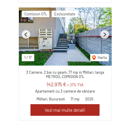
Comision 0%
Exclusivitate
Previous
Next
1
/
17
Harta
3 Camere, 2 bai cu geam, 77 mp in Militari, langa
METROU, COMISION 0%
142,975 €
+ 21% TVA
Apartament cu 3 camere de vânzare
Militari, Bucuresti
71 mp
2025
Vezi mai multe detalii