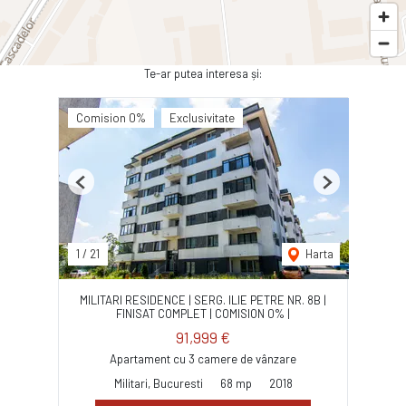
Te-ar putea interesa și:
Comision 0%
Exclusivitate
Previous
Next
1
/
21
Harta
MILITARI RESIDENCE | SERG. ILIE PETRE NR. 8B |
FINISAT COMPLET | COMISION 0% |
91,999 €
Apartament cu 3 camere de vânzare
Militari, Bucuresti
68 mp
2018