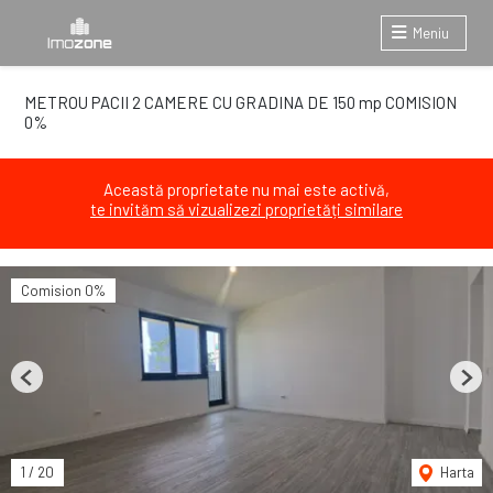
Meniu
METROU PACII 2 CAMERE CU GRADINA DE 150 mp COMISION
0%
Această proprietate nu mai este activă,
te invităm să vizualizezi proprietăți similare
Comision 0%
Previous
Next
1
/
20
Harta