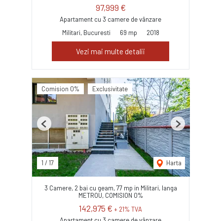
97,999 €
Apartament cu 3 camere de vânzare
Militari, Bucuresti
69 mp
2018
Vezi mai multe detalii
Comision 0%
Exclusivitate
Previous
Next
1
/
17
Harta
3 Camere, 2 bai cu geam, 77 mp in Militari, langa
METROU, COMISION 0%
142,975 €
+ 21% TVA
Apartament cu 3 camere de vânzare