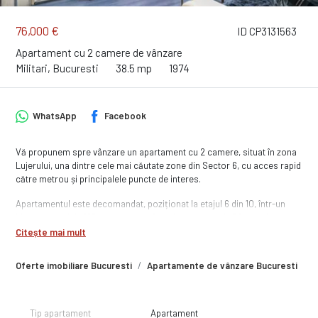
76,000 €
ID CP3131563
Apartament cu 2 camere de vânzare
Militari, Bucuresti
38.5 mp
1974
WhatsApp
Facebook
Vă propunem spre vânzare un apartament cu 2 camere, situat în zona
Lujerului, una dintre cele mai căutate zone din Sector 6, cu acces rapid
către metrou și principalele puncte de interes.
Apartamentul este decomandat, poziționat la etajul 6 din 10, într-un
bloc construit în 1974, are o suprafață de aproximativ 39 mp, si
orientare vest.
Citește mai mult
Zona beneficiază de:
Oferte imobiliare Bucuresti
Apartamente de vânzare Bucuresti
A
acces rapid la metrou Lujerului
mijloace de transport STB
Tip apartament
Apartament