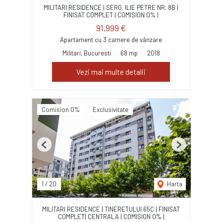
MILITARI RESIDENCE | SERG. ILIE PETRE NR. 8B |
FINISAT COMPLET | COMISION 0% |
91,999 €
Apartament cu 3 camere de vânzare
Militari, Bucuresti
68 mp
2018
Vezi mai multe detalii
Comision 0%
Exclusivitate
Previous
Next
1
/
20
Harta
MILITARI RESIDENCE | TINERETULUI 65C | FINISAT
COMPLET| CENTRALA | COMISION 0% |