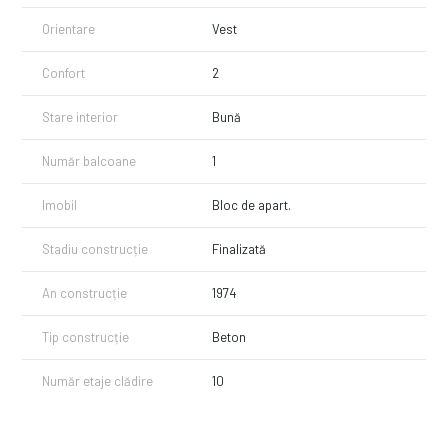
Orientare
Vest
Confort
2
Stare interior
Bună
Număr balcoane
1
Imobil
Bloc de apart.
Stadiu construcție
Finalizată
An construcție
1974
Tip construcție
Beton
Număr etaje clădire
10