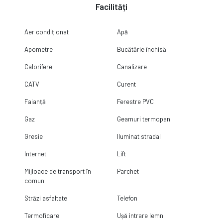
Facilități
Aer condiționat
Apă
Apometre
Bucătărie închisă
Calorifere
Canalizare
CATV
Curent
Faianță
Ferestre PVC
Gaz
Geamuri termopan
Gresie
Iluminat stradal
Internet
Lift
Mijloace de transport în
Parchet
comun
Străzi asfaltate
Telefon
Termoficare
Ușă intrare lemn