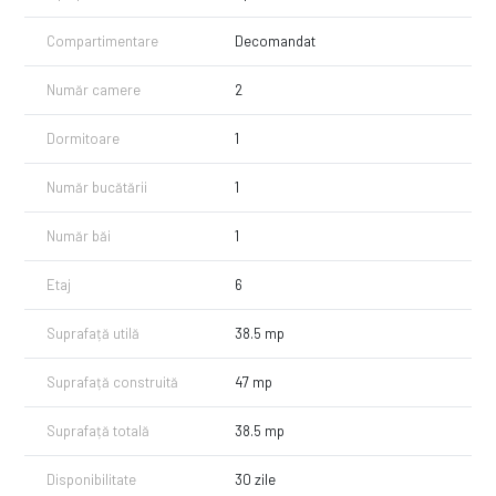
centre comerciale, supermarketuri, școli, farmacii
Compartimentare
Decomandat
conexiune facilă către Militari, Drumul Taberei și Centru
Număr camere
2
Zonă excelentă
Etaj intermediar
Ideal pentru locuire sau investiție
Dormitoare
1
Comision 0% pentru cumpărător
Număr bucătării
1
Vă aștept cu drag la colaborare sau vânzare.
Reprezentare exclusivă – Răzvan Badea
Număr băi
1
Etaj
6
Suprafață utilă
38.5 mp
Suprafață construită
47 mp
Suprafață totală
38.5 mp
Disponibilitate
30 zile