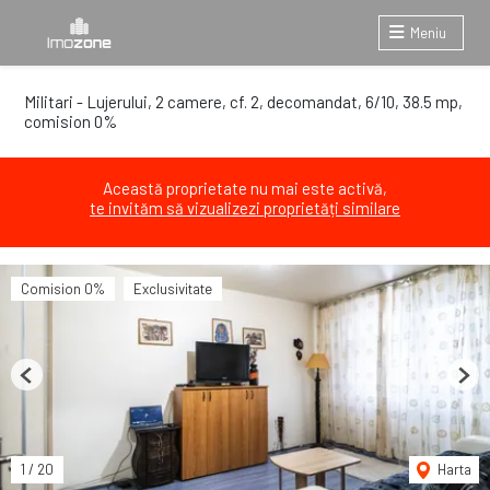
Meniu
Militari - Lujerului, 2 camere, cf. 2, decomandat, 6/10, 38.5 mp,
comision 0%
Această proprietate nu mai este activă,
te invităm să vizualizezi proprietăți similare
Comision 0%
Exclusivitate
Previous
Next
1
/
20
Harta