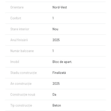
Orientare
Nord-Vest
Confort
1
Stare interior
Nou
Anul finisării
2025
Număr balcoane
1
Imobil
Bloc de apart.
Stadiu construcție
Finalizată
An construcție
2025
Construcție nouă
Da
Tip construcție
Beton