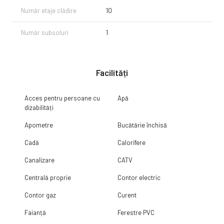
Număr etaje clădire
10
Număr subsoluri
1
Facilități
Acces pentru persoane cu
Apă
dizabilități
Apometre
Bucătărie închisă
Cadă
Calorifere
Canalizare
CATV
Centrală proprie
Contor electric
Contor gaz
Curent
Faianță
Ferestre PVC