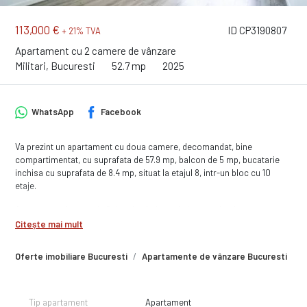
113,000 €
ID CP3190807
+ 21% TVA
Apartament cu 2 camere de vânzare
Militari, Bucuresti
52.7 mp
2025
WhatsApp
Facebook
Va prezint un apartament cu doua camere, decomandat, bine
compartimentat, cu suprafata de 57.9 mp, balcon de 5 mp, bucatarie
inchisa cu suprafata de 8.4 mp, situat la etajul 8, intr-un bloc cu 10
etaje.
Apartamentul se preda finisat la cheie, cu baie complet dotata, cu
obiecte sanitare montate si bransat la toate utilitatile. Finisajele sunt
Citește mai mult
de buna calitate, executate cu atentie la detalii iar in unele situatii chiar
vi le puteti alege, in anumite conditii.
Oferte imobiliare Bucuresti
Apartamente de vânzare Bucuresti
A
Termen de finalizare : Proiect finalizat. Apartamente finisate pregatite
pentru a te muta rapid.
Tip apartament
Apartament