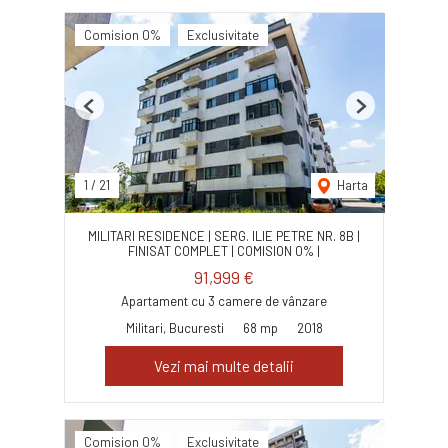
Comision 0%
Exclusivitate
Previous
Next
1
/
21
Harta
MILITARI RESIDENCE | SERG. ILIE PETRE NR. 8B |
FINISAT COMPLET | COMISION 0% |
91,999 €
Apartament cu 3 camere de vânzare
Militari, Bucuresti
68 mp
2018
Vezi mai multe detalii
Comision 0%
Exclusivitate