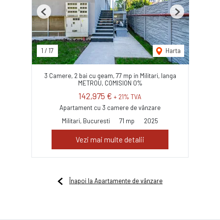
Previous
Next
1
/
17
Harta
3 Camere, 2 bai cu geam, 77 mp in Militari, langa
METROU, COMISION 0%
142,975 €
+ 21% TVA
Apartament cu 3 camere de vânzare
Militari, Bucuresti
71 mp
2025
Vezi mai multe detalii
Înapoi la Apartamente de vânzare