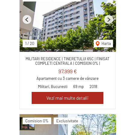
Previous
Next
1
/
20
Harta
MILITARI RESIDENCE | TINERETULUI 65C | FINISAT
COMPLET| CENTRALA | COMISION 0% |
97,999 €
Apartament cu 3 camere de vânzare
Militari, Bucuresti
69 mp
2018
Vezi mai multe detalii
Comision 0%
Exclusivitate