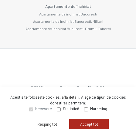
Apartamente de închiriat
Apartamente de închiriat Bucuresti
Apartamente de închiriat Bucuresti, Militari
Apartamente de închiriat Bucuresti, Drumul Taberei
©
2026
Imozone Business Consulting S.R.L.
Acest site folosește cookies,
află detalii
.
Alege ce tipuri de cookies
dorești să permitem:
Site creat în
Necesare
Statistică
Marketing
Resping tot
Accept tot