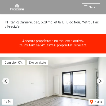
Meniu
Militari-2 Camere, dec, 57.9 mp, et 8/10, Bloc Nou, Metrou Pacii
/ Preciziei,
Această proprietate nu mai este activă,
te invităm să vizualizezi proprietăți similare
Comision 0%
Exclusivitate
Previous
Next
1
/
14
Harta