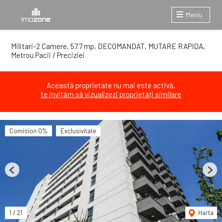
Meniu
Militari-2 Camere, 57.7 mp, DECOMANDAT, MUTARE RAPIDA,
Metrou Pacii / Preciziei
Această proprietate nu mai este activă,
te invităm să vizualizezi proprietăți similare
Comision 0%
Exclusivitate
Previous
Next
1
/
21
Harta