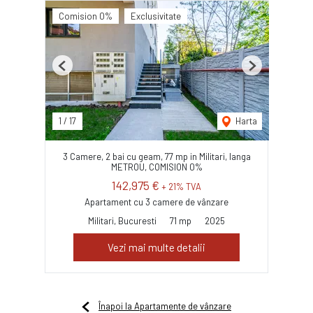
Comision 0%
Exclusivitate
Previous
Next
1
/
17
Harta
3 Camere, 2 bai cu geam, 77 mp in Militari, langa
METROU, COMISION 0%
142,975 €
+ 21% TVA
Apartament cu 3 camere de vânzare
Militari, Bucuresti
71 mp
2025
Vezi mai multe detalii
Înapoi la Apartamente de vânzare