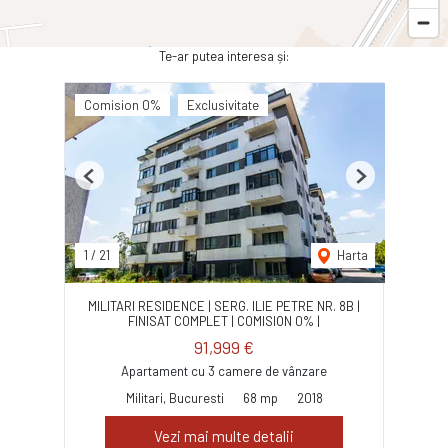
Te-ar putea interesa și:
Comision 0%
Exclusivitate
Previous
Next
1
/
21
Harta
MILITARI RESIDENCE | SERG. ILIE PETRE NR. 8B |
FINISAT COMPLET | COMISION 0% |
91,999 €
Apartament cu 3 camere de vânzare
Militari, Bucuresti
68 mp
2018
Vezi mai multe detalii