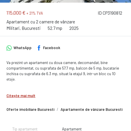
115,000 €
ID CP3190812
+ 21% TVA
Apartament cu 2 camere de vânzare
Militari, Bucuresti
52.7 mp
2025
WhatsApp
Facebook
Va prezint un apartament cu doua camere, decomandat, bine
compartimentat, cu suprafata de 57.7 mp, balcon de 5 mp, bucatarie
inchisa cu suprafata de 6.3 mp, situat la etajul 9, intr-un bloc cu 10
etaje.
Apartamentul se preda finisat la cheie, cu baie complet dotata, cu
obiecte sanitare montate si bransat la toate utilitatile. Finisajele sunt
Citește mai mult
de buna calitate, executate cu atentie la detalii iar in unele situatii chiar
vi le puteti alege, in anumite conditii.
Oferte imobiliare Bucuresti
Apartamente de vânzare Bucuresti
A
Termen de finalizare : Proiect finalizat. Apartamente finisate pregatite
pentru a te muta rapid.
Tip apartament
Apartament