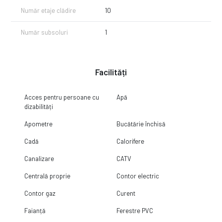
Număr etaje clădire
10
Număr subsoluri
1
Facilități
Acces pentru persoane cu
Apă
dizabilități
Apometre
Bucătărie închisă
Cadă
Calorifere
Canalizare
CATV
Centrală proprie
Contor electric
Contor gaz
Curent
Faianță
Ferestre PVC