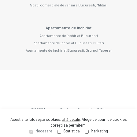
Spații comerciale de vânzare Bucuresti, Militari
Apartamente de închiriat
Apartamente de închiriat Bucuresti
Apartamente de închiriat Bucuresti, Militari
Apartamente de închiriat Bucuresti, Drumul Taberei
©
2026
Imozone Business Consulting S.R.L.
Acest site folosește cookies,
află detalii
.
Alege ce tipuri de cookies
dorești să permitem:
Site creat în
Necesare
Statistică
Marketing