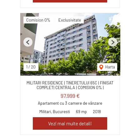
Comision 0%
Exclusivitate
Previous
Next
1
/
20
Harta
MILITARI RESIDENCE | TINERETULUI 65C | FINISAT
COMPLET| CENTRALA | COMISION 0% |
97,999 €
Apartament cu 3 camere de vânzare
Militari, Bucuresti
69 mp
2018
Vezi mai multe detalii