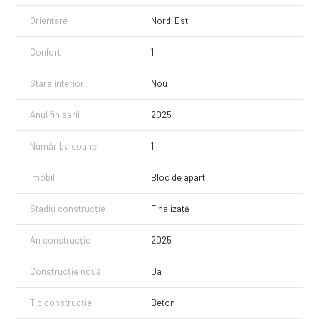
Orientare
Nord-Est
Confort
1
Stare interior
Nou
Anul finisării
2025
Număr balcoane
1
Imobil
Bloc de apart.
Stadiu construcție
Finalizată
An construcție
2025
Construcție nouă
Da
Tip construcție
Beton