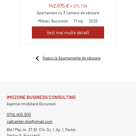
142,975 €
+ 21% TVA
Apartament cu 3 camere de vânzare
Militari, Bucuresti
71 mp
2025
Vezi mai multe detalii
Înapoi la Apartamente de vânzare
IMOZONE BUSINESS CONSULTING
Agenție imobiliară Bucuresti
0742.400.300
callcenter.imz@gmail.com
Bld 1 Mai, nr. 37, Bl. C14, Sc. 1, Ap. 1, Parter,
Sector 6, Bucuresti