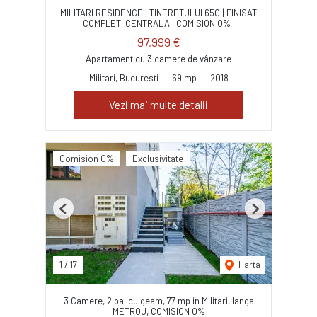
MILITARI RESIDENCE | TINERETULUI 65C | FINISAT
COMPLET| CENTRALA | COMISION 0% |
97,999 €
Apartament cu 3 camere de vânzare
Militari, Bucuresti
69 mp
2018
Vezi mai multe detalii
Comision 0%
Exclusivitate
Previous
Next
1
/
17
Harta
3 Camere, 2 bai cu geam, 77 mp in Militari, langa
METROU, COMISION 0%