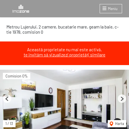
Meniu
Metrou Lujerului, 2 camere, bucatarie mare, geam la baie, c-
tie 1978, comision 0
Această proprietate nu mai este activă,
te invităm să vizualizezi proprietăți similare
Comision 0%
Previous
Next
1
/
13
Harta