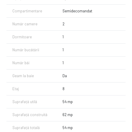
Pentru detalii și vizionări:
Răzvan Badea - Imozone
Compartimentare
Semidecomandat
Număr camere
2
Dormitoare
1
Număr bucătării
1
Număr băi
1
Geam la baie
Da
Etaj
8
Suprafață utilă
54 mp
Suprafață construită
62 mp
Suprafață totală
54 mp