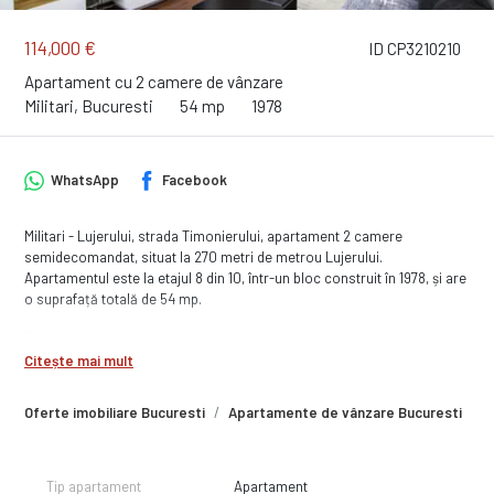
114,000 €
ID CP3210210
Apartament cu 2 camere de vânzare
Militari, Bucuresti
54 mp
1978
WhatsApp
Facebook
Militari - Lujerului, strada Timonierului, apartament 2 camere
semidecomandat, situat la 270 metri de metrou Lujerului.
Apartamentul este la etajul 8 din 10, într-un bloc construit în 1978, și are
o suprafață totală de 54 mp.
Dispune de bucătărie mare, baie cu geam, balcon pe bucătărie și
sufragerie, precum și spații pentru depozitare.
Citește mai mult
Zona are acces rapid către metrou, Piața Veteranilor, școli, grădinițe și
Oferte imobiliare Bucuresti
Apartamente de vânzare Bucuresti
A
centre comerciale.
Comision 0%.
Tip apartament
Apartament