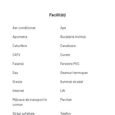
Facilități
Aer condiționat
Apă
Apometre
Bucătărie închisă
Calorifere
Canalizare
CATV
Curent
Faianță
Ferestre PVC
Gaz
Geamuri termopan
Gresie
Iluminat stradal
Internet
Lift
Mijloace de transport în
Parchet
comun
Străzi asfaltate
Telefon