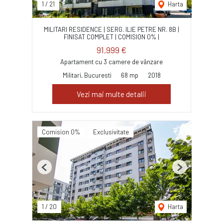
1
/
21
Harta
MILITARI RESIDENCE | SERG. ILIE PETRE NR. 8B |
FINISAT COMPLET | COMISION 0% |
91,999 €
Apartament cu 3 camere de vânzare
Militari, Bucuresti
68 mp
2018
Vezi mai multe detalii
Comision 0%
Exclusivitate
Previous
Next
1
/
20
Harta