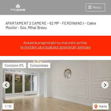
Meniu
APARTAMENT 2 CAMERE - 62 MP - FERDINAND I - Calea
Mosilor - Sos. Mihai Bravu
Această proprietate nu mai este activă,
te invităm să vizualizezi proprietăți similare
Comision 0%
Exclusivitate
Previous
Next
1
/
10
Harta