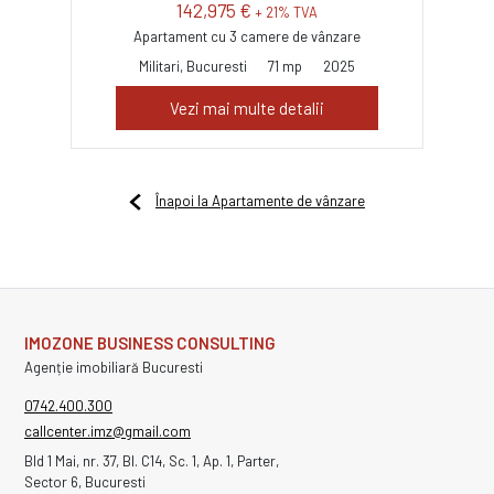
142,975 €
+ 21% TVA
Apartament cu 3 camere de vânzare
Militari, Bucuresti
71 mp
2025
Vezi mai multe detalii
Înapoi la Apartamente de vânzare
IMOZONE BUSINESS CONSULTING
Agenție imobiliară Bucuresti
0742.400.300
callcenter.imz@gmail.com
Bld 1 Mai, nr. 37, Bl. C14, Sc. 1, Ap. 1, Parter,
Sector 6, Bucuresti