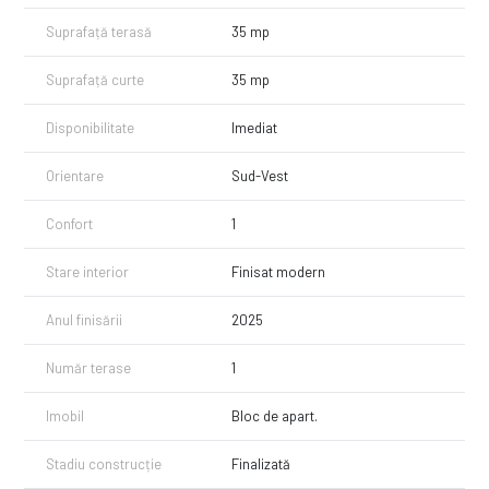
Suprafață terasă
35 mp
Suprafață curte
35 mp
Disponibilitate
Imediat
Orientare
Sud-Vest
Confort
1
Stare interior
Finisat modern
Anul finisării
2025
Număr terase
1
Imobil
Bloc de apart.
Stadiu construcție
Finalizată