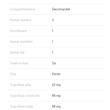
COMISION CUMPARATOR 0%!!!
Compartimentare
Decomandat
Ionut Serban - 0742.400.300
https://www.imozone.ro
Număr camere
2
Dormitoare
1
Număr bucătării
1
Număr băi
1
Geam la baie
Da
Etaj
Parter
Suprafață utilă
62 mp
Suprafață construită
88 mp
Suprafață totală
88 mp