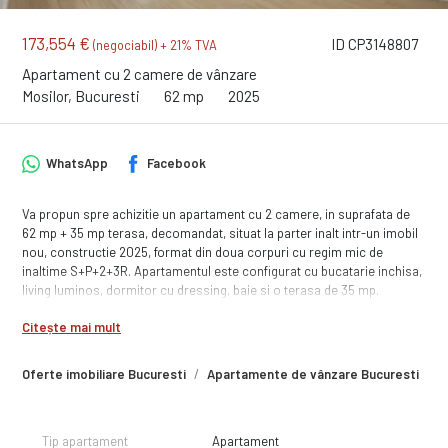
173,554 €
ID CP3148807
(negociabil) + 21% TVA
Apartament cu 2 camere de vânzare
Mosilor, Bucuresti
62 mp
2025
WhatsApp
Facebook
Va propun spre achizitie un apartament cu 2 camere, in suprafata de
62 mp + 35 mp terasa, decomandat, situat la parter inalt intr-un imobil
nou, constructie 2025, format din doua corpuri cu regim mic de
inaltime S+P+2+3R. Apartamentul este configurat cu bucatarie inchisa,
living luminos, dormitor cu dressing, baie si o terasa de 35 mp.
Amplasarea imobilului va ofera acces facil catre zona centrala a
Citește mai mult
orasului, a mijloacelor de transport in comun, centre comerciale,
institutii de invatamant si alte puncte de interes.
Imobil finalizat cu disponibilitate imediata.
Oferte imobiliare Bucuresti
Apartamente de vânzare Bucuresti
A
Pretul este 173.554 euro + tva
Suna acum pentru a programa o vizionare!
Tip apartament
Apartament