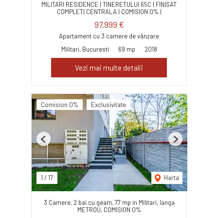
MILITARI RESIDENCE | TINERETULUI 65C | FINISAT
COMPLET| CENTRALA | COMISION 0% |
97,999 €
Apartament cu 3 camere de vânzare
Militari, Bucuresti
69 mp
2018
Vezi mai multe detalii
Comision 0%
Exclusivitate
Previous
Next
1
/
17
Harta
3 Camere, 2 bai cu geam, 77 mp in Militari, langa
METROU, COMISION 0%