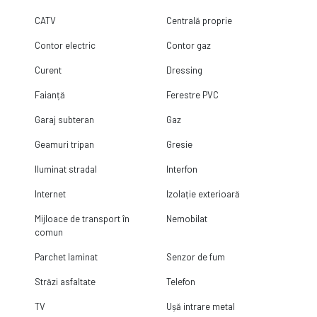
CATV
Centrală proprie
Contor electric
Contor gaz
Curent
Dressing
Faianță
Ferestre PVC
Garaj subteran
Gaz
Geamuri tripan
Gresie
Iluminat stradal
Interfon
Internet
Izolație exterioară
Mijloace de transport în
Nemobilat
comun
Parchet laminat
Senzor de fum
Străzi asfaltate
Telefon
TV
Ușă intrare metal