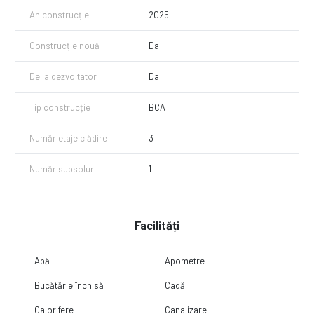
An construcție
2025
Construcție nouă
Da
De la dezvoltator
Da
Tip construcție
BCA
Număr etaje clădire
3
Număr subsoluri
1
Facilități
Apă
Apometre
Bucătărie închisă
Cadă
Calorifere
Canalizare