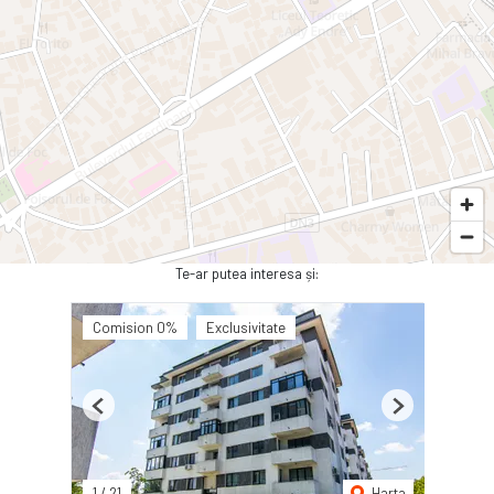
Te-ar putea interesa și:
Comision 0%
Exclusivitate
Previous
Next
1
/
21
Harta