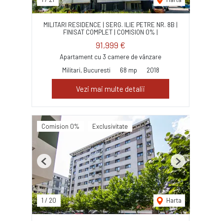
MILITARI RESIDENCE | SERG. ILIE PETRE NR. 8B |
FINISAT COMPLET | COMISION 0% |
91,999 €
Apartament cu 3 camere de vânzare
Militari, Bucuresti
68 mp
2018
Vezi mai multe detalii
Comision 0%
Exclusivitate
Previous
Next
1
/
20
Harta