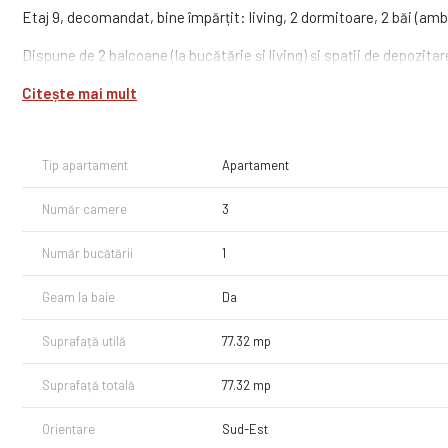
Etaj 9, decomandat, bine împărțit: living, 2 dormitoare, 2 băi (am
Dispune de 2 balcoane (la bucătărie și living) și spații de depozitar
Citește mai mult
Luminos, aerisit, ideal pentru locuit sau investiție.
Acces imediat la metrou, magazine și mijloace de transport.
Tip apartament
Apartament
Comision 0%.
Reprezentare exclusivă – Răzvan Badea
Număr camere
3
Număr bucătării
1
Geam la baie
Da
Suprafață utilă
77.32 mp
Suprafață totală
77.32 mp
Orientare
Sud-Est