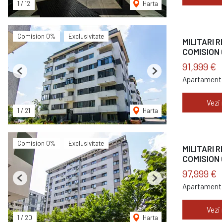
1
/
12
Harta
Comision 0%
Exclusivitate
MILITARI R
COMISION 
91,999 €
Previous
Next
Apartament 
Vezi
1
/
21
Harta
Comision 0%
Exclusivitate
MILITARI 
COMISION 
97,999 €
Previous
Next
Apartament 
Vezi
1
/
20
Harta