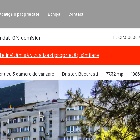
Adaugă o proprietate
Echipa
Contact
andat, 0% comision
ID CP3100307
te invităm să vizualizezi proprietăți similare
nt cu 3 camere de vânzare
Dristor, Bucuresti
77.32 mp
1986