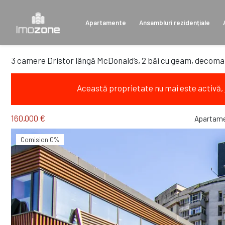
Apartamente
Ansambluri rezidențiale
3 camere Dristor lângă McDonald’s, 2 băi cu geam, decom
Această proprietate nu mai este activă,
160,000 €
Apartame
Comision 0%