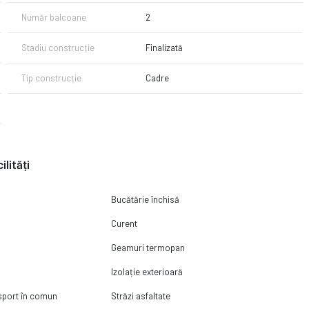
Număr balcoane
2
Stadiu construcție
Finalizată
Tip construcție
Cadre
ilități
Bucătărie închisă
Curent
Geamuri termopan
Izolație exterioară
nsport în comun
Străzi asfaltate