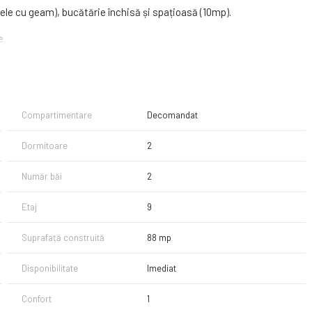
bele cu geam), bucătărie închisă și spațioasă (10mp).
e.
Compartimentare
Decomandat
Dormitoare
2
Număr băi
2
Etaj
9
Suprafață construită
88 mp
Disponibilitate
Imediat
Confort
1