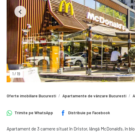
Previous
1
/
19
Oferte imobiliare Bucuresti
Apartamente de vânzare Bucuresti
A
Trimite pe
WhatsApp
Distribuie pe
Facebook
Apartament de 3 camere situat în Dristor, lângă McDonald’s, în bloc