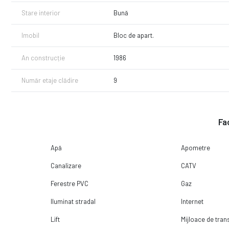
Stare interior
Bună
Imobil
Bloc de apart.
An construcție
1986
Număr etaje clădire
9
Fac
Apă
Apometre
Canalizare
CATV
Ferestre PVC
Gaz
Iluminat stradal
Internet
Lift
Mijloace de tra