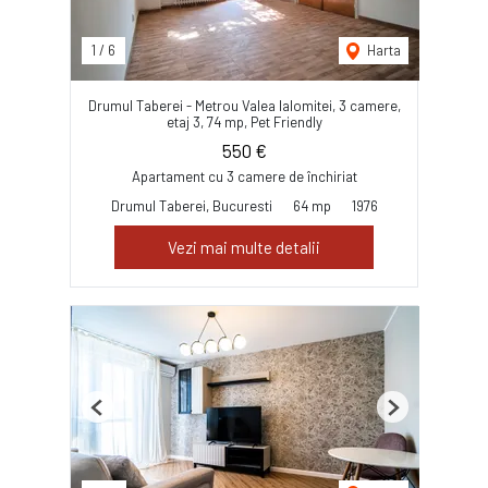
1
/
6
Harta
Drumul Taberei - Metrou Valea Ialomitei, 3 camere,
etaj 3, 74 mp, Pet Friendly
550 €
Apartament cu 3 camere de închiriat
Drumul Taberei, Bucuresti
64 mp
1976
Vezi mai multe detalii
Previous
Next