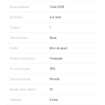
Disponibilitate
1 Iulie 2026
Orientare
Est-Vest
Confort
1
Stare interior
Bună
Imobil
Bloc de apart.
Stadiu construcție
Finalizată
An construcție
1972
Tip construcție
Monolit
Număr etaje clădire
10
Cadastru
Există