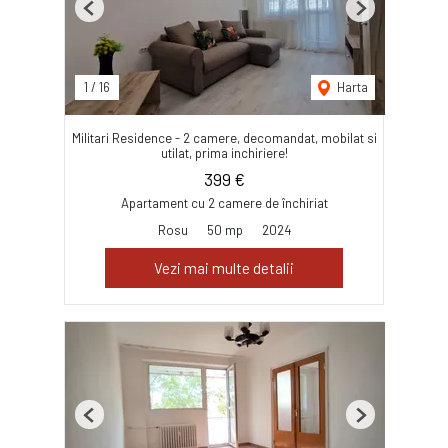
Previous
Next
1
/
16
Harta
Militari Residence - 2 camere, decomandat, mobilat si
utilat, prima inchiriere!
399 €
Apartament cu 2 camere de închiriat
Rosu
50 mp
2024
Vezi mai multe detalii
Previous
Next