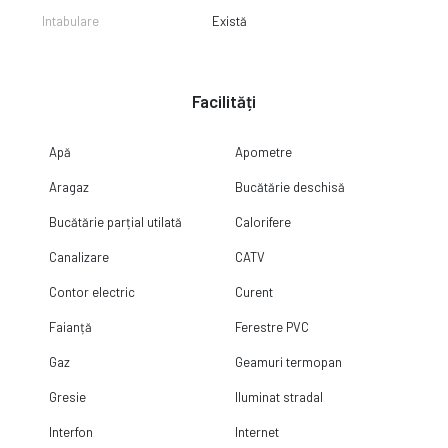
Intabulare
Există
Facilități
Apă
Apometre
Aragaz
Bucătărie deschisă
Bucătărie parțial utilată
Calorifere
Canalizare
CATV
Contor electric
Curent
Faianță
Ferestre PVC
Gaz
Geamuri termopan
Gresie
Iluminat stradal
Interfon
Internet