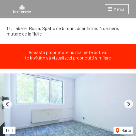
Meniu
Dr. Taberei Bucla, Spatiu de birouri, doar firme, 4 camere,
mutare de la 1Iulie
Această proprietate nu mai este activă,
te invităm să vizualizezi proprietăți similare
Previous
Next
1
/
11
Harta