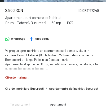
2,800 RON
ID CP3157240
Apartament cu 4 camere de închiriat
Drumul Taberei, Bucuresti
60 mp
1972
WhatsApp
Facebook
Va propun spre inchiriere un apartament cu 4 camere, situat in
cartierul Drumul Taberei, (Bucla)la doar 350 metri de statia metrou
Romancierilor, langa Policlinica Cetatea Histria.
Apartamentul dispune de 60 mp, impartiti in 4 camera, bucatarie, 2 bai
cu geam, hol acces si hol mare.
Avand contorizare individuala la gaz, apa si curent, vei putea sa iti
Citește mai mult
eficientizezi consumul lunar si implicit cheltuielile de intretine.
Proprietatea se inchiriaza doar pentru birou, sediu firma, cabinet
medical / stomatologic, coafor sau cosmetica.
Oferte imobiliare Bucuresti
Apartamente de închiriat Bucuresti
A
Pentru a putea organiza cat mai usor spatiul, apartamentul este liber,
fara mobilier, doar baia este utilata si zona de bucatarie cu chiuveta si
aragaz.
Tip apartament
Apartament
Fotografiile te vor ajuta sa descoperi fiecare spatiu asa cum este in