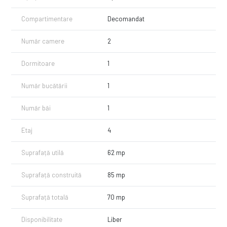
Imobilul este amplasat într-un complex rezidențial închis, cu acces
Compartimentare
Decomandat
securizat prin bariere, supraveghere video și spații verzi amenajate.
Suprafață totală: 70 mp
Număr camere
2
Compartimentare: decomandată
Etaj 4/10
Dormitoare
1
2 lifturi
Complet mobilat și utilat
Centrală termică proprie
Număr bucătării
1
Aer condiționat
Foarte luminos
Număr băi
1
Orientare vestică
Complex închis cu bariere
Etaj
4
Supraveghere video
Spații verzi amenajate
Suprafață utilă
62 mp
Loc de parcare inclus!
Suprafață construită
85 mp
Suprafață totală
70 mp
Disponibilitate
Liber