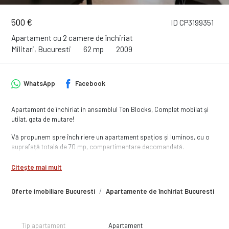
500 €
ID CP3199351
Apartament cu 2 camere de închiriat
Militari, Bucuresti
62 mp
2009
WhatsApp
Facebook
Apartament de închiriat in ansamblul Ten Blocks, Complet mobilat și
utilat, gata de mutare!
Vă propunem spre închiriere un apartament spațios și luminos, cu o
suprafață totală de 70 mp, compartimentare decomandată.
Situat la etajul 4 din 10, imobilul beneficiază de două lifturi.
Citește mai mult
Apartamentul se predă la cheie, fiind complet mobilat și utilat, astfel
Oferte imobiliare Bucuresti
Apartamente de închiriat Bucuresti
A
încât vă puteți muta imediat, fără investiții suplimentare. Dispune de
centrală termică proprie, aer condiționat și este foarte bine luminat
natural datorită orientării vestice, care oferă lumină pe tot parcursul
după-amiezii.
Tip apartament
Apartament