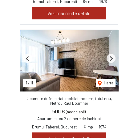
Drumul Taberei, Bucuresti
64 mp
1976
Vezi mai multe detalii
Previous
Next
1
/
11
Harta
2 camere de închiriat, mobilat modern, totul nou,
Metrou Râul Doamnei
500 €
(negociabil)
Apartament cu 2 camere de închiriat
Drumul Taberei, Bucuresti
41 mp
1974