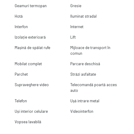
Geamuri termopan
Gresie
Hotă
Iluminat stradal
Interfon
Internet
Izolație exterioară
Lift
Mașină de spălat rufe
Mijloace de transport în
comun
Mobilat complet
Parcare deschisă
Parchet
Străzi asfaltate
Supraveghere video
Telecomandă poartă acces
auto
Telefon
Ușă intrare metal
Uși interior celulare
Videointerfon
Vopsea lavabilă