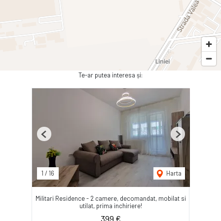
Te-ar putea interesa și:
Previous
Next
1
/
16
Harta
Militari Residence - 2 camere, decomandat, mobilat si
utilat, prima inchiriere!
399 €