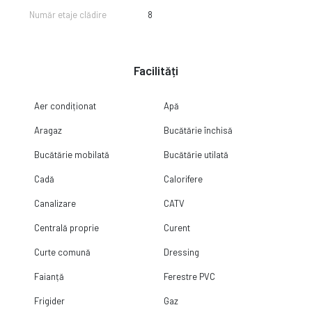
Număr etaje clădire
8
Facilități
Aer condiționat
Apă
Aragaz
Bucătărie închisă
Bucătărie mobilată
Bucătărie utilată
Cadă
Calorifere
Canalizare
CATV
Centrală proprie
Curent
Curte comună
Dressing
Faianță
Ferestre PVC
Frigider
Gaz