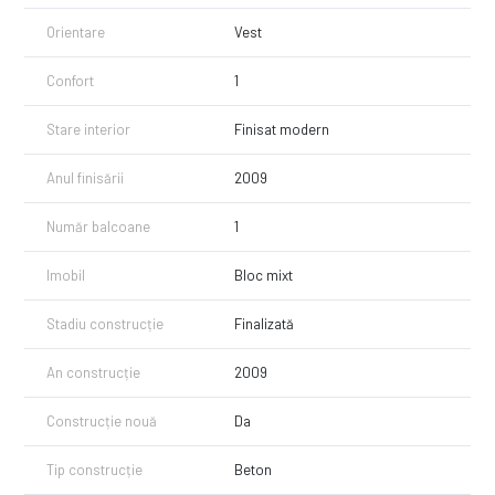
Orientare
Vest
Confort
1
Stare interior
Finisat modern
Anul finisării
2009
Număr balcoane
1
Imobil
Bloc mixt
Stadiu construcție
Finalizată
An construcție
2009
Construcție nouă
Da
Tip construcție
Beton