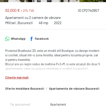
92,000 €
ID CP2740957
+ 21% TVA
Apartament cu 2 camere de vânzare
Militari, Bucuresti
46 mp
2022
WhatsApp
Facebook
Proiectul Bradisului 2D, este un imobil stil Boutique, cu design modern
si cochet, situat intr-o zona linistita, ideal pentru locuinta proprie, cat
si pentru investitie.
Blocul are un regim redus de inaltime P+2+M, si este alcatuit din doar 5
apartamente, ceea ce asigura intimitate si confort locatarilor!
Acces rapid la mijloacele de trensport in comun 5 minute!
Citește mai mult
Oferte imobiliare Bucuresti
Apartamente de vânzare Bucuresti
A
Tip apartament
Apartament