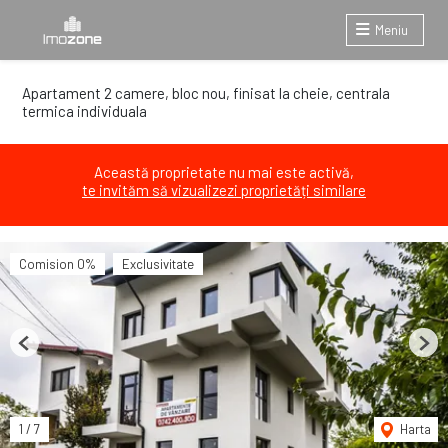
Meniu
Apartament 2 camere, bloc nou, finisat la cheie, centrala
termica individuala
Această proprietate nu mai este activă,
te invităm să vizualizezi proprietăți similare
Comision 0%
Exclusivitate
Previous
Next
1
/
7
Harta