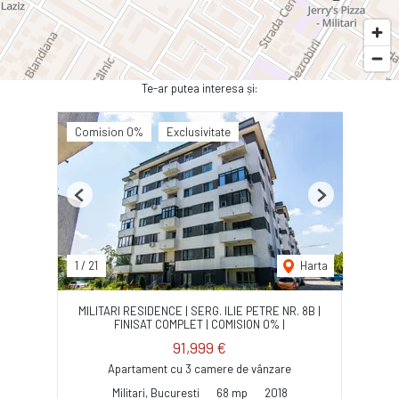
Te-ar putea interesa și:
Comision 0%
Exclusivitate
Previous
Next
1
/
21
Harta
MILITARI RESIDENCE | SERG. ILIE PETRE NR. 8B |
FINISAT COMPLET | COMISION 0% |
91,999 €
Apartament cu 3 camere de vânzare
Militari, Bucuresti
68 mp
2018