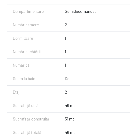
Compartimentare
Semidecomandat
Număr camere
2
Dormitoare
1
Număr bucătării
1
Număr băi
1
Geam la baie
Da
Etaj
2
Suprafață utilă
46 mp
Suprafață construită
51 mp
Suprafață totală
46 mp