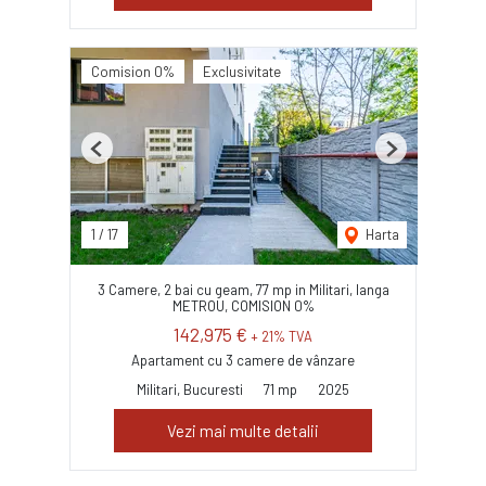
Comision 0%
Exclusivitate
Previous
Next
1
/
17
Harta
3 Camere, 2 bai cu geam, 77 mp in Militari, langa
METROU, COMISION 0%
142,975 €
+ 21% TVA
Apartament cu 3 camere de vânzare
Militari, Bucuresti
71 mp
2025
Vezi mai multe detalii