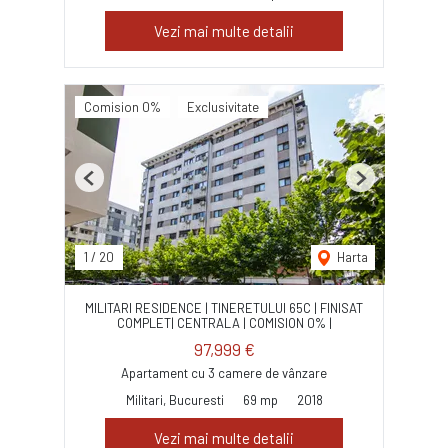
Vezi mai multe detalii
Comision 0%
Exclusivitate
Previous
Next
1
/
20
Harta
MILITARI RESIDENCE | TINERETULUI 65C | FINISAT
COMPLET| CENTRALA | COMISION 0% |
97,999 €
Apartament cu 3 camere de vânzare
Militari, Bucuresti
69 mp
2018
Vezi mai multe detalii