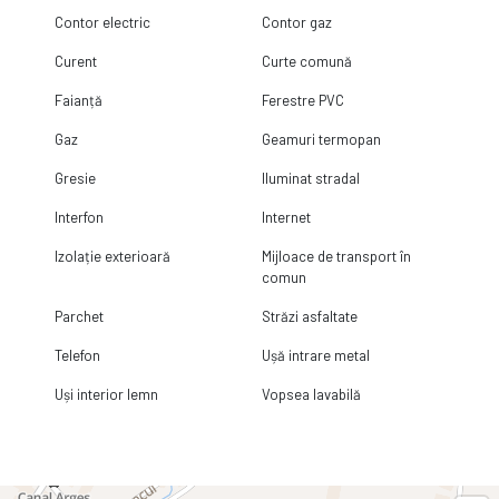
Contor electric
Contor gaz
Curent
Curte comună
Faianță
Ferestre PVC
Gaz
Geamuri termopan
Gresie
Iluminat stradal
Interfon
Internet
Izolație exterioară
Mijloace de transport în
comun
Parchet
Străzi asfaltate
Telefon
Ușă intrare metal
Uși interior lemn
Vopsea lavabilă