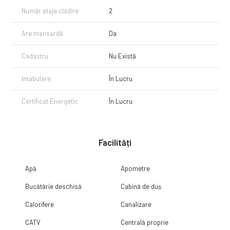
Număr etaje clădire
2
Are mansardă
Da
Cadastru
Nu Există
Intabulare
În Lucru
Certificat Energetic
În Lucru
Facilități
Apă
Apometre
Bucătărie deschisă
Cabină de duș
Calorifere
Canalizare
CATV
Centrală proprie