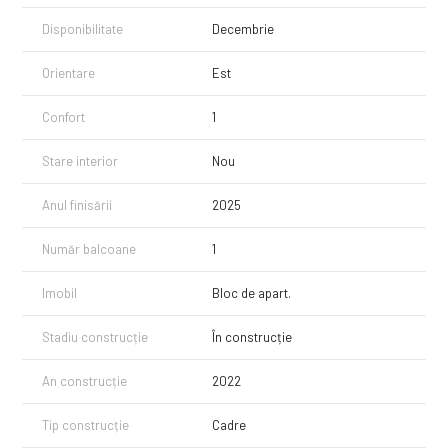
Disponibilitate
Decembrie
Orientare
Est
Confort
1
Stare interior
Nou
Anul finisării
2025
Număr balcoane
1
Imobil
Bloc de apart.
Stadiu construcție
În construcție
An construcție
2022
Tip construcție
Cadre