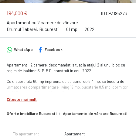
194,000 €
ID CP3185273
Apartament cu 2 camere de vânzare
Drumul Taberei, Bucuresti
61 mp
2022
WhatsApp
Facebook
Apartament - 2 camere, decomandat, situat la etajul 2 al unui bloc cu
regim de inaltime S+P+5 E, construit in anul 2022
Cu o suprafata 60 mp impreuna cu balconul de 5.4 mp, se bucura de
urmatoarea compartimentare: living 19 mp, bucatarie 8.5 mp, dormitor
de 14.5 mp, baie 5.6 mp si hol de 7 mp.
Spatiul de locuit a primit o atentie aparte in ceea ce priveste mobilarea
Citește mai mult
si utilarea!
Oferte imobiliare Bucuresti
Apartamente de vânzare Bucuresti
A
Apartamentul se vinde mobilat-utilat exact ca in poze, cu centrala
proprie iar utilitatile sunt individuale ( apa - ApaNova, gaz -ENGIE,
energie electrica - ENEL MUNTENIA)
Tip apartament
Apartament