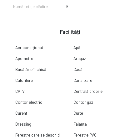
Număr etaje clădire
6
Facilități
Aer condiționat
Apă
Apometre
Aragaz
Bucătărie închisă
Cadă
Calorifere
Canalizare
CATV
Centrală proprie
Contor electric
Contor gaz
Curent
Curte
Dressing
Faianță
Ferestre care se deschid
Ferestre PVC