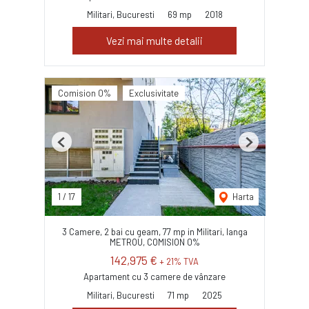
Militari, Bucuresti
69 mp
2018
Vezi mai multe detalii
Comision 0%
Exclusivitate
Previous
Next
1
/
17
Harta
3 Camere, 2 bai cu geam, 77 mp in Militari, langa
METROU, COMISION 0%
142,975 €
+ 21% TVA
Apartament cu 3 camere de vânzare
Militari, Bucuresti
71 mp
2025