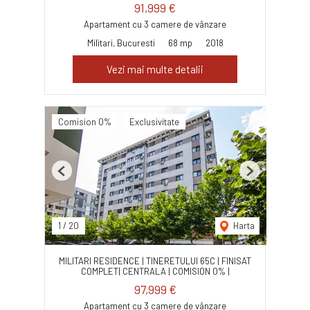
91,999 €
Apartament cu 3 camere de vânzare
Militari, Bucuresti
68 mp
2018
Vezi mai multe detalii
Comision 0%
Exclusivitate
Previous
Next
1
/
20
Harta
MILITARI RESIDENCE | TINERETULUI 65C | FINISAT
COMPLET| CENTRALA | COMISION 0% |
97,999 €
Apartament cu 3 camere de vânzare