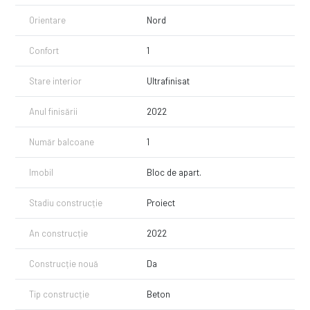
Orientare
Nord
Confort
1
Stare interior
Ultrafinisat
Anul finisării
2022
Număr balcoane
1
Imobil
Bloc de apart.
Stadiu construcție
Proiect
An construcție
2022
Construcție nouă
Da
Tip construcție
Beton