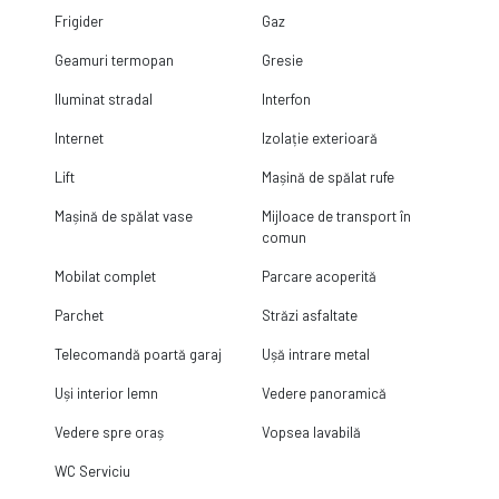
Frigider
Gaz
Geamuri termopan
Gresie
Iluminat stradal
Interfon
Internet
Izolație exterioară
Lift
Mașină de spălat rufe
Mașină de spălat vase
Mijloace de transport în
comun
Mobilat complet
Parcare acoperită
Parchet
Străzi asfaltate
Telecomandă poartă garaj
Ușă intrare metal
Uși interior lemn
Vedere panoramică
Vedere spre oraș
Vopsea lavabilă
WC Serviciu