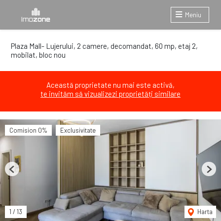
Meniu
Plaza Mall- Lujerului, 2 camere, decomandat, 60 mp, etaj 2,
mobilat, bloc nou
Această proprietate nu mai este activă,
te invităm să vizualizezi proprietăți similare
Comision 0%
Exclusivitate
Previous
Next
1
/
13
Harta