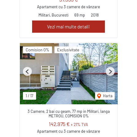
Apartament cu 3 camere de vânzare
Militari, Bucuresti
69 mp
2018
Vezi mai multe detalii
Comision 0%
Exclusivitate
Previous
Next
1
/
17
Harta
3 Camere, 2 bai cu geam, 77 mp in Militari, langa
METROU, COMISION 0%
142,975 €
+ 21% TVA
Apartament cu 3 camere de vânzare