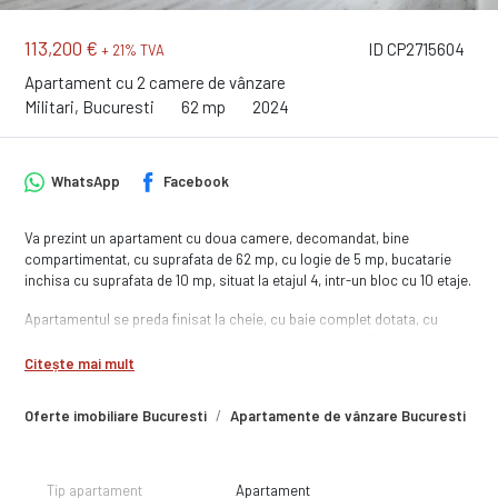
113,200 €
ID CP2715604
+ 21% TVA
Apartament cu 2 camere de vânzare
Militari, Bucuresti
62 mp
2024
WhatsApp
Facebook
Va prezint un apartament cu doua camere, decomandat, bine
compartimentat, cu suprafata de 62 mp, cu logie de 5 mp, bucatarie
inchisa cu suprafata de 10 mp, situat la etajul 4, intr-un bloc cu 10 etaje.
Apartamentul se preda finisat la cheie, cu baie complet dotata, cu
obiecte sanitare montate si bransat la toate utilitatile. Finisajele sunt
de buna calitate, executate cu atentie la detalii iar in unele situatii chiar
Citește mai mult
vi le puteti alege, in anumite conditii.
Oferte imobiliare Bucuresti
Apartamente de vânzare Bucuresti
A
Zona in care se afla imobilul este una foarte usor accesibila, cu acces
rapid catre mijloace de transport in comun (metrou, autobuz, troleibuz,
tramvai) dar si catre principalele artere sau bulevarde. Tot in zona, la
numai cateva minute, sunt numeroase facilitati precum; scoli,
Tip apartament
Apartament