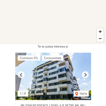
Te-ar putea interesa și:
Comision 0%
Exclusivitate
Previous
Next
1
/
21
Harta
MILITARI RESIDENCE | SERG. ILIE PETRE NR. 8B |