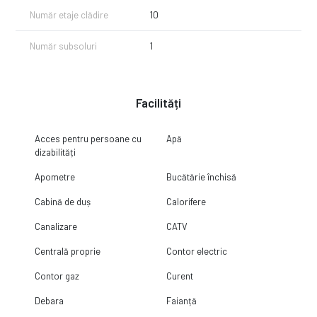
Număr etaje clădire
10
Număr subsoluri
1
Facilități
Acces pentru persoane cu
Apă
dizabilități
Apometre
Bucătărie închisă
Cabină de duș
Calorifere
Canalizare
CATV
Centrală proprie
Contor electric
Contor gaz
Curent
Debara
Faianță