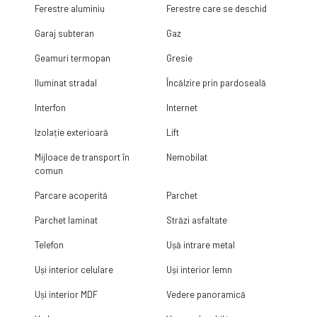
Ferestre aluminiu
Ferestre care se deschid
Garaj subteran
Gaz
Geamuri termopan
Gresie
Iluminat stradal
Încălzire prin pardoseală
Interfon
Internet
Izolație exterioară
Lift
Mijloace de transport în
Nemobilat
comun
Parcare acoperită
Parchet
Parchet laminat
Străzi asfaltate
Telefon
Ușă intrare metal
Uși interior celulare
Uși interior lemn
Uși interior MDF
Vedere panoramică