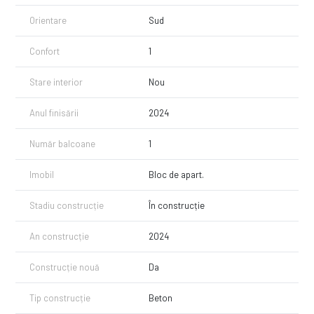
Orientare
Sud
Confort
1
Stare interior
Nou
Anul finisării
2024
Număr balcoane
1
Imobil
Bloc de apart.
Stadiu construcție
În construcție
An construcție
2024
Construcție nouă
Da
Tip construcție
Beton