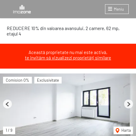
Meniu
REDUCERE 10% din valoarea avansului, 2 camere, 62 mp,
etajul 4
Această proprietate nu mai este activă,
te invităm să vizualizezi proprietăți similare
Comision 0%
Exclusivitate
Previous
Next
1
/
9
Harta