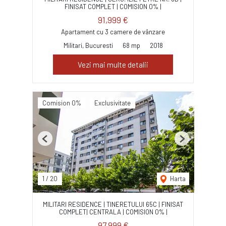
FINISAT COMPLET | COMISION 0% |
91,999 €
Apartament cu 3 camere de vânzare
Militari, Bucuresti
68 mp
2018
Vezi mai multe detalii
Comision 0%
Exclusivitate
Previous
Next
1
/
20
Harta
MILITARI RESIDENCE | TINERETULUI 65C | FINISAT
COMPLET| CENTRALA | COMISION 0% |
97,999 €