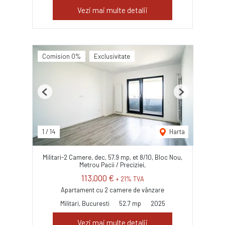
Vezi mai multe detalii
Comision 0%
Exclusivitate
Previous
Next
1
/
14
Harta
Militari-2 Camere, dec, 57.9 mp, et 8/10, Bloc Nou,
Metrou Pacii / Preciziei,
113,000 €
+ 21% TVA
Apartament cu 2 camere de vânzare
Militari, Bucuresti
52.7 mp
2025
Vezi mai multe detalii