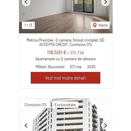
Previous
Next
1
/
13
Harta
Metrou Preciziei -2 camere, finisat complet, SE
ACCEPTA CREDIT, Comision 0%
118,500 €
+ 21% TVA
Apartament cu 2 camere de vânzare
Militari, Bucuresti
57.1 mp
2025
Vezi mai multe detalii
Comision 0%
Exclusivitate
Previous
Next