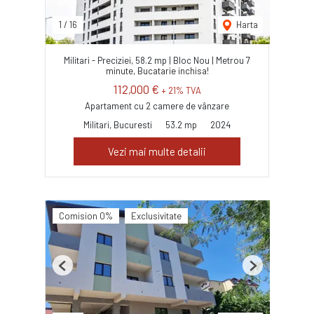
1
/
16
Harta
Militari - Preciziei, 58.2 mp | Bloc Nou | Metrou 7
minute, Bucatarie inchisa!
112,000 €
+ 21% TVA
Apartament cu 2 camere de vânzare
Militari, Bucuresti
53.2 mp
2024
Vezi mai multe detalii
Comision 0%
Exclusivitate
Previous
Next