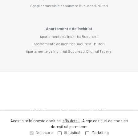
Spații comerciale de vânzare Bucuresti, Militari
Apartamente de închiriat
Apartamente de închiriat Bucuresti
Apartamente de închiriat Bucuresti, Militari
Apartamente de închiriat Bucuresti, Drumul Taberei
©
2026
Imozone Business Consulting S.R.L.
Acest site folosește cookies,
află detalii
.
Alege ce tipuri de cookies
dorești să permitem:
Site creat în
Necesare
Statistică
Marketing