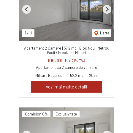
Previous
Next
1
/
11
Harta
Apartament 2 Camere | 57.2 mp | Bloc Nou | Metrou
Pacii / Preciziei | Militari
105,000 €
+ 21% TVA
Apartament cu 2 camere de vânzare
Militari, Bucuresti
52.2 mp
2025
Vezi mai multe detalii
Comision 0%
Exclusivitate