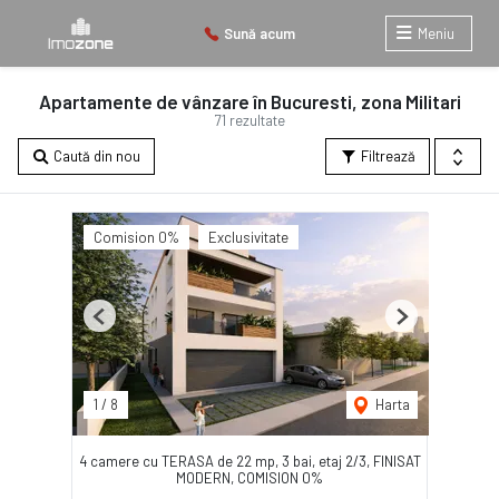
Sună acum
Meniu
Apartamente de vânzare în Bucuresti, zona Militari
71 rezultate
Caută din nou
Filtrează
Comision 0%
Exclusivitate
Previous
Next
1
/
8
Harta
4 camere cu TERASA de 22 mp, 3 bai, etaj 2/3, FINISAT
MODERN, COMISION 0%