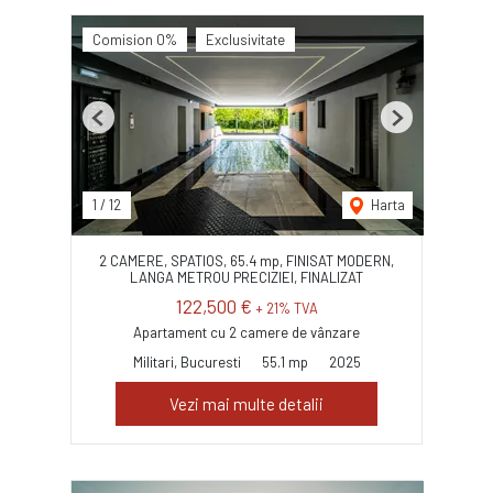
Comision 0%
Exclusivitate
Previous
Next
1
/
12
Harta
2 CAMERE, SPATIOS, 65.4 mp, FINISAT MODERN,
LANGA METROU PRECIZIEI, FINALIZAT
122,500 €
+ 21% TVA
Apartament cu 2 camere de vânzare
Militari, Bucuresti
55.1 mp
2025
Vezi mai multe detalii