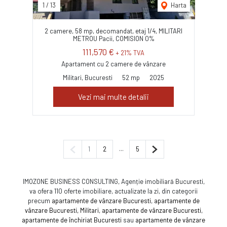
1
/
13
Harta
2 camere, 58 mp, decomandat, etaj 1/4, MILITARI
METROU Pacii, COMISION 0%
111,570 €
+ 21% TVA
Apartament cu 2 camere de vânzare
Militari, Bucuresti
52 mp
2025
Vezi mai multe detalii
Pagina anterioară
...
Pagina următoare
1
2
5
IMOZONE BUSINESS CONSULTING, Agenție imobiliară Bucuresti,
va ofera 110 oferte imobiliare, actualizate la zi, din categorii
precum
apartamente de vânzare Bucuresti
,
apartamente de
vânzare Bucuresti, Militari
,
apartamente de vânzare Bucuresti
,
apartamente de închiriat Bucuresti
sau
apartamente de vânzare