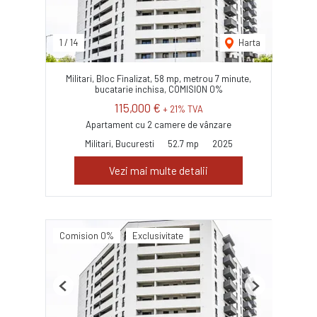
1
/
14
Harta
Militari, Bloc Finalizat, 58 mp, metrou 7 minute,
bucatarie inchisa, COMISION 0%
115,000 €
+ 21% TVA
Apartament cu 2 camere de vânzare
Militari, Bucuresti
52.7 mp
2025
Vezi mai multe detalii
Comision 0%
Exclusivitate
Previous
Next