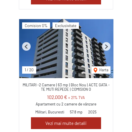
Comision 0%
Exclusivitate
Previous
Next
1
/
20
Harta
MILITARI -2 Camere | 63 mp | Bloc Nou | ACTE GATA -
TE MUTI REPEDE | COMISION 0
102,000 €
+ 21% TVA
Apartament cu 2 camere de vânzare
Militari, Bucuresti
57.8 mp
2025
Vezi mai multe detalii