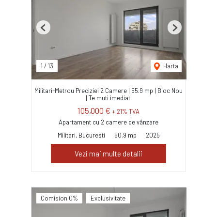
Previous
Next
1
/
13
Harta
Militari-Metrou Preciziei 2 Camere | 55.9 mp | Bloc Nou
| Te muti imediat!
105,000 €
+ 21% TVA
Apartament cu 2 camere de vânzare
Militari, Bucuresti
50.9 mp
2025
Vezi mai multe detalii
Comision 0%
Exclusivitate