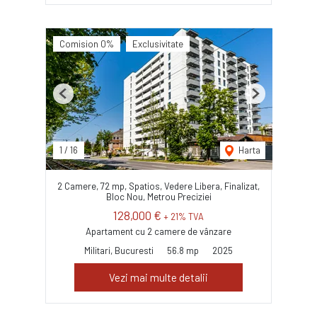
Comision 0%
Exclusivitate
Previous
Next
1
/
16
Harta
2 Camere, 72 mp, Spatios, Vedere Libera, Finalizat,
Bloc Nou, Metrou Preciziei
128,000 €
+ 21% TVA
Apartament cu 2 camere de vânzare
Militari, Bucuresti
56.8 mp
2025
Vezi mai multe detalii