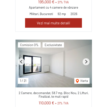
195,000 €
+ 21% TVA
Apartament cu 4 camere de vânzare
Militari, Bucuresti
92 mp
2026
Vezi mai multe detalii
Comision 0%
Exclusivitate
Previous
Next
1
/
21
Harta
2 Camere, decomandat, 58.7 mp, Bloc Nou, 2 Lifturi,
Finalizat, te muti rapid
110,000 €
+ 21% TVA