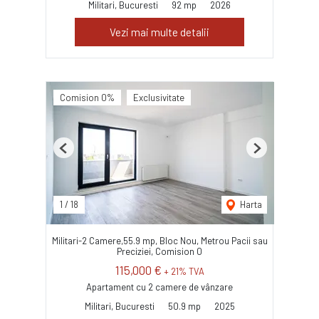
Militari, Bucuresti
92 mp
2026
Vezi mai multe detalii
Comision 0%
Exclusivitate
Previous
Next
1
/
18
Harta
Militari-2 Camere,55.9 mp, Bloc Nou, Metrou Pacii sau
Preciziei, Comision 0
115,000 €
+ 21% TVA
Apartament cu 2 camere de vânzare
Militari, Bucuresti
50.9 mp
2025