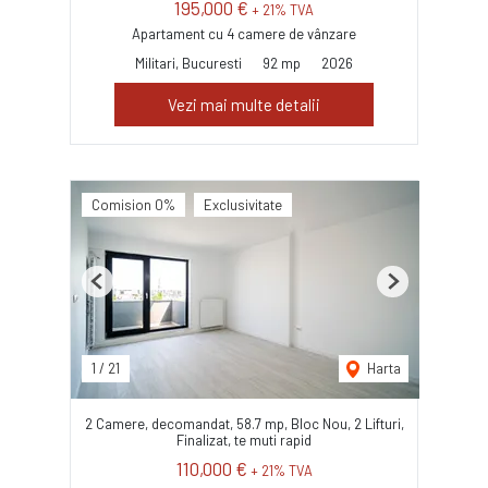
195,000 €
+ 21% TVA
Apartament cu 4 camere de vânzare
Militari, Bucuresti
92 mp
2026
Vezi mai multe detalii
Comision 0%
Exclusivitate
Previous
Next
1
/
21
Harta
2 Camere, decomandat, 58.7 mp, Bloc Nou, 2 Lifturi,
Finalizat, te muti rapid
110,000 €
+ 21% TVA