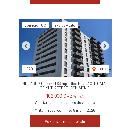
Comision 0%
Exclusivitate
Previous
Next
1
/
20
Harta
MILITARI -2 Camere | 63 mp | Bloc Nou | ACTE GATA -
TE MUTI REPEDE | COMISION 0
102,000 €
+ 21% TVA
Apartament cu 2 camere de vânzare
Militari, Bucuresti
57.8 mp
2025
Vezi mai multe detalii