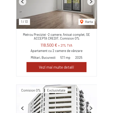
Previous
Next
1
/
13
Harta
Metrou Preciziei -2 camere, finisat complet, SE
ACCEPTA CREDIT, Comision 0%
118,500 €
+ 21% TVA
Apartament cu 2 camere de vânzare
Militari, Bucuresti
57.1 mp
2025
Vezi mai multe detalii
Comision 0%
Exclusivitate
Previous
Next