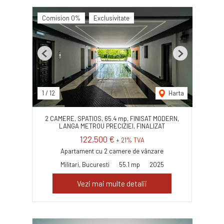
Comision 0%
Exclusivitate
Previous
Next
1
/
12
Harta
2 CAMERE, SPATIOS, 65.4 mp, FINISAT MODERN,
LANGA METROU PRECIZIEI, FINALIZAT
122,500 €
+ 21% TVA
Apartament cu 2 camere de vânzare
Militari, Bucuresti
55.1 mp
2025
Vezi mai multe detalii