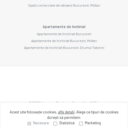
Spații comerciale de vânzare Bucuresti, Militari
Apartamente de închiriat
Apartamente de închiriat Bucuresti
Apartamente de închiriat Bucuresti, Militari
Apartamente de închiriat Bucuresti, Drumul Taberei
©
2026
Imozone Business Consulting S.R.L.
Acest site folosește cookies,
află detalii
.
Alege ce tipuri de cookies
dorești să permitem:
Site creat în
Necesare
Statistică
Marketing