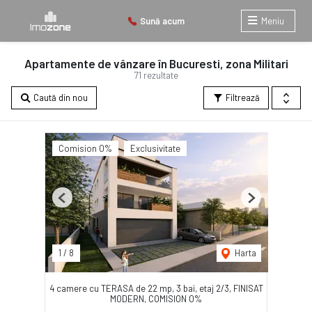
Sună acum
Meniu
Apartamente de vânzare în Bucuresti, zona Militari
71 rezultate
Caută din nou
Filtrează
Comision 0%
Exclusivitate
Previous
Next
1
/
8
Harta
4 camere cu TERASA de 22 mp, 3 bai, etaj 2/3, FINISAT
MODERN, COMISION 0%