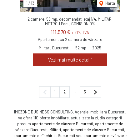
1
/
13
Harta
2 camere, 58 mp, decomandat, etaj 1/4, MILITARI
METROU Pacii, COMISION 0%
111,570 €
+ 21% TVA
Apartament cu 2 camere de vânzare
Militari, Bucuresti
52 mp
2025
Vezi mai multe detalii
Pagina anterioară
...
Pagina următoare
1
2
5
IMOZONE BUSINESS CONSULTING, Agenție imobiliară Bucuresti,
va ofera 110 oferte imobiliare, actualizate la zi, din categorii
precum
apartamente de vânzare Bucuresti
,
apartamente de
vânzare Bucuresti, Militari
,
apartamente de vânzare Bucuresti
,
apartamente de închiriat Bucuresti
sau
apartamente de vânzare