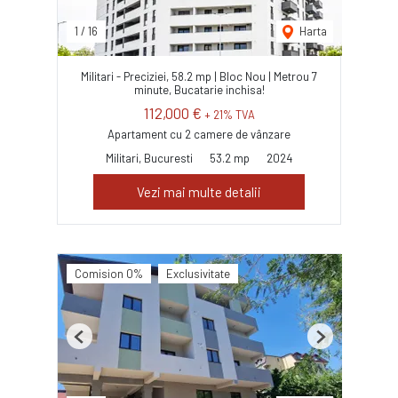
1
/
16
Harta
Militari - Preciziei, 58.2 mp | Bloc Nou | Metrou 7
minute, Bucatarie inchisa!
112,000 €
+ 21% TVA
Apartament cu 2 camere de vânzare
Militari, Bucuresti
53.2 mp
2024
Vezi mai multe detalii
Comision 0%
Exclusivitate
Previous
Next