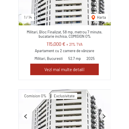
1
/
14
Harta
Militari, Bloc Finalizat, 58 mp, metrou 7 minute,
bucatarie inchisa, COMISION 0%
115,000 €
+ 21% TVA
Apartament cu 2 camere de vânzare
Militari, Bucuresti
52.7 mp
2025
Vezi mai multe detalii
Comision 0%
Exclusivitate
Previous
Next