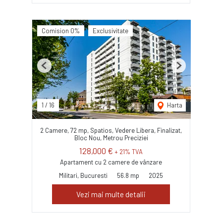
Comision 0%
Exclusivitate
Previous
Next
1
/
16
Harta
2 Camere, 72 mp, Spatios, Vedere Libera, Finalizat,
Bloc Nou, Metrou Preciziei
128,000 €
+ 21% TVA
Apartament cu 2 camere de vânzare
Militari, Bucuresti
56.8 mp
2025
Vezi mai multe detalii