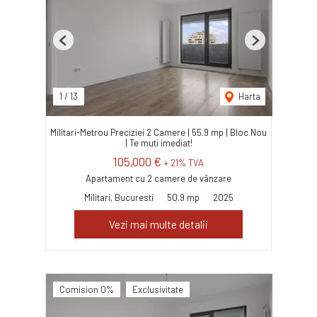
Previous
Next
1
/
13
Harta
Militari-Metrou Preciziei 2 Camere | 55.9 mp | Bloc Nou
| Te muti imediat!
105,000 €
+ 21% TVA
Apartament cu 2 camere de vânzare
Militari, Bucuresti
50.9 mp
2025
Vezi mai multe detalii
Comision 0%
Exclusivitate