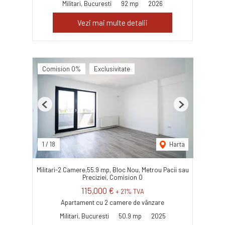
Militari, Bucuresti
92 mp
2026
Vezi mai multe detalii
Comision 0%
Exclusivitate
Previous
Next
1
/
18
Harta
Militari-2 Camere,55.9 mp, Bloc Nou, Metrou Pacii sau
Preciziei, Comision 0
115,000 €
+ 21% TVA
Apartament cu 2 camere de vânzare
Militari, Bucuresti
50.9 mp
2025