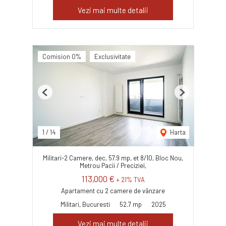
Vezi mai multe detalii
Comision 0%
Exclusivitate
Previous
Next
1
/
14
Harta
Militari-2 Camere, dec, 57.9 mp, et 8/10, Bloc Nou,
Metrou Pacii / Preciziei,
113,000 €
+ 21% TVA
Apartament cu 2 camere de vânzare
Militari, Bucuresti
52.7 mp
2025
Vezi mai multe detalii