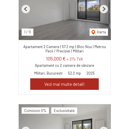
Previous
Next
1
/
11
Harta
Apartament 2 Camere | 57.2 mp | Bloc Nou | Metrou
Pacii / Preciziei | Militari
105,000 €
+ 21% TVA
Apartament cu 2 camere de vânzare
Militari, Bucuresti
52.2 mp
2025
Vezi mai multe detalii
Comision 0%
Exclusivitate