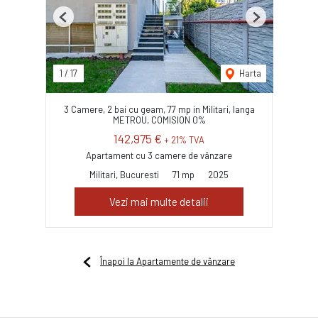
Previous
Next
1
/
17
Harta
3 Camere, 2 bai cu geam, 77 mp in Militari, langa
METROU, COMISION 0%
142,975 €
+ 21% TVA
Apartament cu 3 camere de vânzare
Militari, Bucuresti
71 mp
2025
Vezi mai multe detalii
Înapoi la Apartamente de vânzare