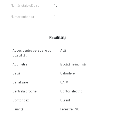
Număr etaje clădire
10
Număr subsoluri
1
Facilități
Acces pentru persoane cu
Apă
dizabilități
Apometre
Bucătărie închisă
Cadă
Calorifere
Canalizare
CATV
Centrală proprie
Contor electric
Contor gaz
Curent
Faianță
Ferestre PVC