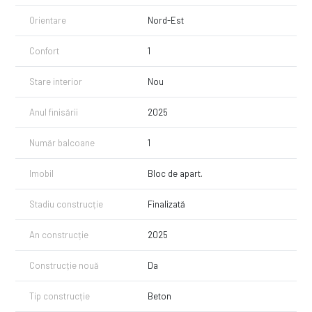
Orientare
Nord-Est
Confort
1
Stare interior
Nou
Anul finisării
2025
Număr balcoane
1
Imobil
Bloc de apart.
Stadiu construcție
Finalizată
An construcție
2025
Construcție nouă
Da
Tip construcție
Beton