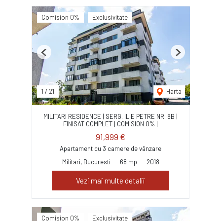
Comision 0%
Exclusivitate
Previous
Next
1
/
21
Harta
MILITARI RESIDENCE | SERG. ILIE PETRE NR. 8B |
FINISAT COMPLET | COMISION 0% |
91,999 €
Apartament cu 3 camere de vânzare
Militari, Bucuresti
68 mp
2018
Vezi mai multe detalii
Comision 0%
Exclusivitate