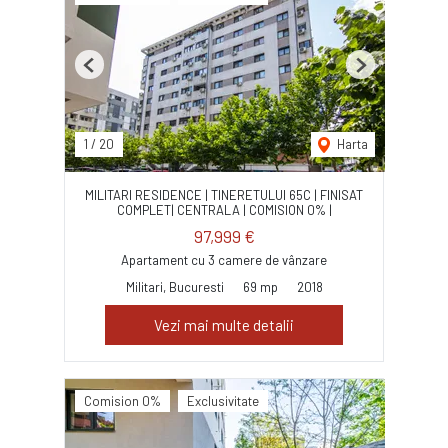
Previous
Next
1
/
20
Harta
MILITARI RESIDENCE | TINERETULUI 65C | FINISAT
COMPLET| CENTRALA | COMISION 0% |
97,999 €
Apartament cu 3 camere de vânzare
Militari, Bucuresti
69 mp
2018
Vezi mai multe detalii
Comision 0%
Exclusivitate