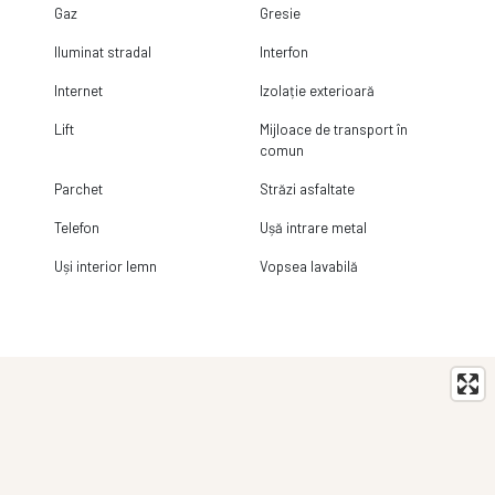
Gaz
Gresie
Iluminat stradal
Interfon
Internet
Izolație exterioară
Lift
Mijloace de transport în
comun
Parchet
Străzi asfaltate
Telefon
Ușă intrare metal
Uși interior lemn
Vopsea lavabilă