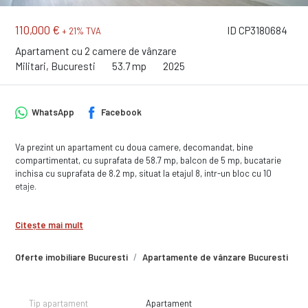
110,000 €
ID CP3180684
+ 21% TVA
Apartament cu 2 camere de vânzare
Militari, Bucuresti
53.7 mp
2025
WhatsApp
Facebook
Va prezint un apartament cu doua camere, decomandat, bine
compartimentat, cu suprafata de 58.7 mp, balcon de 5 mp, bucatarie
inchisa cu suprafata de 8.2 mp, situat la etajul 8, intr-un bloc cu 10
etaje.
Apartamentul se preda finisat la cheie, cu baie complet dotata, cu
obiecte sanitare montate si bransat la toate utilitatile. Finisajele sunt
Citește mai mult
de buna calitate, executate cu atentie la detalii iar in unele situatii chiar
vi le puteti alege, in anumite conditii.
Oferte imobiliare Bucuresti
Apartamente de vânzare Bucuresti
A
Termen de finalizare : Proiect finalizat. Apartamente finisate pregatite
pentru a te muta rapid.
Tip apartament
Apartament