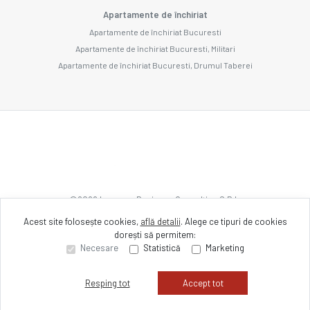
Apartamente de închiriat
Apartamente de închiriat Bucuresti
Apartamente de închiriat Bucuresti, Militari
Apartamente de închiriat Bucuresti, Drumul Taberei
©
2026
Imozone Business Consulting S.R.L.
Acest site folosește cookies,
află detalii
.
Alege ce tipuri de cookies
dorești să permitem:
Site creat în
Necesare
Statistică
Marketing
Resping tot
Accept tot