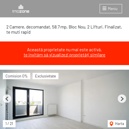
Meniu
2 Camere, decomandat, 58.7 mp, Bloc Nou, 2 Lifturi, Finalizat,
te muti rapid
Această proprietate nu mai este activă,
te invităm să vizualizezi proprietăți similare
Comision 0%
Exclusivitate
Previous
Next
1
/
21
Harta