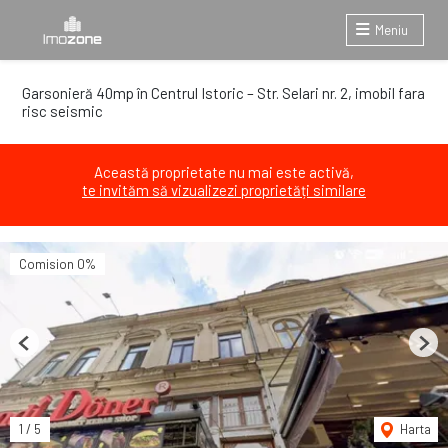
Meniu
Garsonieră 40mp în Centrul Istoric – Str. Selari nr. 2, imobil fara
risc seismic
Această proprietate nu mai este activă,
te invităm să vizualizezi proprietăți similare
Comision 0%
Previous
Next
1
/
5
Harta