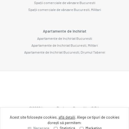
Spații comerciale de vânzare Bucuresti
Spații comerciale de vânzare Bucuresti, Militari
Apartamente de închiriat
Apartamente de închiriat Bucuresti
Apartamente de închiriat Bucuresti, Militari
Apartamente de închiriat Bucuresti, Drumul Taberei
©
2026
Imozone Business Consulting S.R.L.
Acest site folosește cookies,
află detalii
.
Alege ce tipuri de cookies
dorești să permitem:
Site creat în
Necesare
Statistică
Marketing