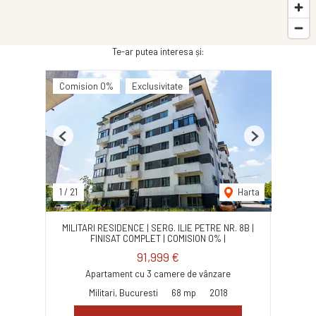
Te-ar putea interesa și:
Comision 0%
Exclusivitate
Previous
Next
1
/
21
Harta
MILITARI RESIDENCE | SERG. ILIE PETRE NR. 8B |
FINISAT COMPLET | COMISION 0% |
91,999 €
Apartament cu 3 camere de vânzare
Militari, Bucuresti
68 mp
2018