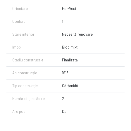
Orientare
Est-Vest
Confort
1
Stare interior
Necesită renovare
Imobil
Bloc mixt
Stadiu construcție
Finalizată
An construcție
1918
Tip construcție
Cărămidă
Număr etaje clădire
2
Are pod
Da