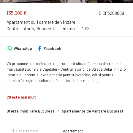
135,000 €
ID CP3208008
Apartament cu 1 camere de vânzare
Centrul Istoric, Bucuresti
40 mp
1918
WhatsApp
Facebook
Vă propunem spre vânzare o garsonieră situată într-una dintre cele
mai căutate zone ale Capitalei – Centrul Istoric, pe Strada Selari nr. 2, o
locație cu potențial excelent atât pentru investiție, cât și pentru
utilizare în regim hotelier sau închiriere pe termen lung.
Caracteristici:
Citește mai mult
Suprafață utilă: 40 mp
Boxă: 4 mp
Oferte imobiliare Bucuresti
Apartamente de vânzare Bucuresti
A
Etaj: 2
Compartimentare: bucătărie separată
Necesită amenajare, oferind posibilitatea personalizării după propriul
gust sau în funcție de destinația investiției.
Tip apartament
Apartament