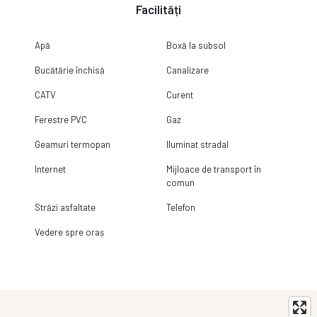
Facilități
Apă
Boxă la subsol
Bucătărie închisă
Canalizare
CATV
Curent
Ferestre PVC
Gaz
Geamuri termopan
Iluminat stradal
Internet
Mijloace de transport în
comun
Străzi asfaltate
Telefon
Vedere spre oraș