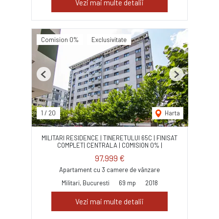
Vezi mai multe detalii
Comision 0%
Exclusivitate
Previous
Next
1
/
20
Harta
MILITARI RESIDENCE | TINERETULUI 65C | FINISAT
COMPLET| CENTRALA | COMISION 0% |
97,999 €
Apartament cu 3 camere de vânzare
Militari, Bucuresti
69 mp
2018
Vezi mai multe detalii