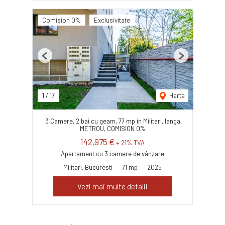
Comision 0%
Exclusivitate
Previous
Next
1
/
17
Harta
3 Camere, 2 bai cu geam, 77 mp in Militari, langa
METROU, COMISION 0%
142,975 €
+ 21% TVA
Apartament cu 3 camere de vânzare
Militari, Bucuresti
71 mp
2025
Vezi mai multe detalii