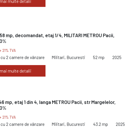
 mai multe detalii
58 mp, decomandat, etaj 1/4, MILITARI METROU Pacii,
 0%
+ 21% TVA
cu 2 camere de vânzare
Militari, Bucuresti
52 mp
2025
 mai multe detalii
46 mp, etaj 1 din 4, langa METROU Pacii, str Margelelor,
 0%
+ 21% TVA
cu 2 camere de vânzare
Militari, Bucuresti
43.2 mp
2025