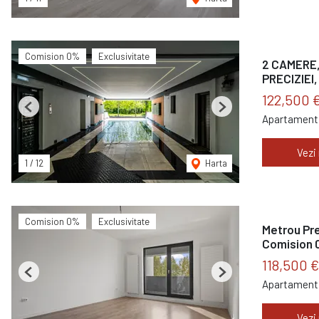
Comision 0%
Exclusivitate
2 CAMERE,
PRECIZIEI,
122,500 
Previous
Next
Apartament 
Vezi
1
/
12
Harta
Comision 0%
Exclusivitate
Metrou Pre
Comision
118,500 
Previous
Next
Apartament 
Vezi