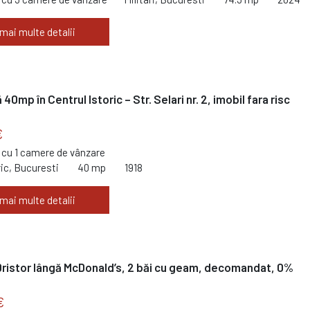
 mai multe detalii
40mp în Centrul Istoric – Str. Selari nr. 2, imobil fara risc
€
cu 1 camere de vânzare
ric, Bucuresti
40 mp
1918
 mai multe detalii
ristor lângă McDonald’s, 2 băi cu geam, decomandat, 0%
€