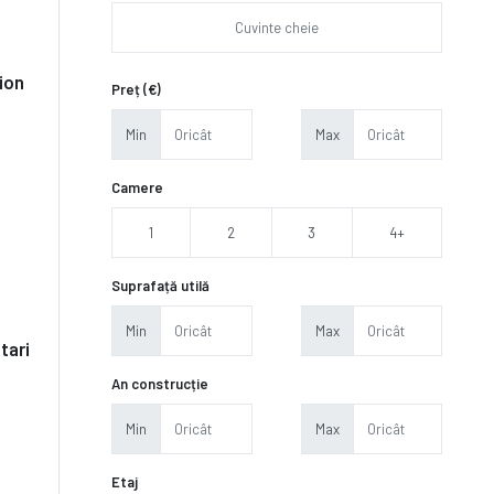
ion
Preț (€)
Min
Max
Camere
1
2
3
4+
Suprafață utilă
Min
Max
tari
An construcție
Min
Max
Etaj