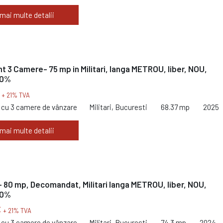
 mai multe detalii
 3 Camere- 75 mp in Militari, langa METROU, liber, NOU,
 0%
€
+ 21% TVA
cu 3 camere de vânzare
Militari, Bucuresti
68.37 mp
2025
 mai multe detalii
80 mp, Decomandat, Militari langa METROU, liber, NOU,
 0%
€
+ 21% TVA
cu 3 camere de vânzare
Militari, Bucuresti
74.3 mp
2024