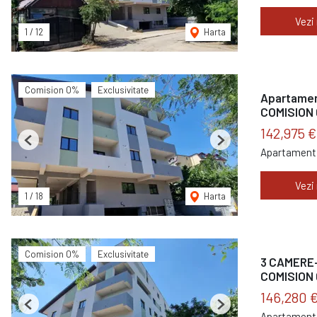
Vezi
1
/
12
Harta
Comision 0%
Exclusivitate
Apartament
COMISION
142,975 
Previous
Next
Apartament 
Vezi
1
/
18
Harta
Comision 0%
Exclusivitate
3 CAMERE- 
COMISION
146,280 
Previous
Next
Apartament 