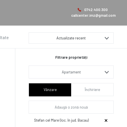
0742.400.300
callcenter.imz@gmail.com
ltate
Actualizate recent
Filtrare proprietăți
Apartament
Vânzare
Închiriere
Stefan cel Mare (loc. în jud. Bacau)