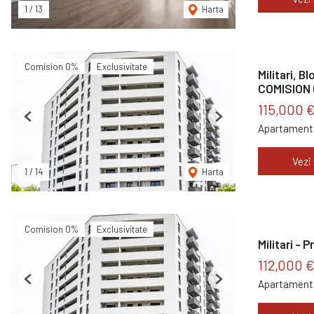
1
/
13
Harta
Comision 0%
Exclusivitate
Militari, B
COMISION
115,000 
Previous
Next
Apartament 
Vezi
1
/
14
Harta
Comision 0%
Exclusivitate
Militari - 
112,000 
Apartament 
Previous
Next