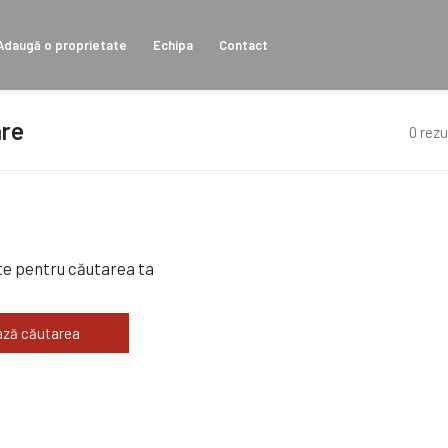
Adaugă o proprietate
Echipa
Contact
are
0 rezu
te pentru căutarea ta
ză căutarea