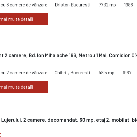
cu 3 camere de vânzare
Dristor, Bucuresti
77.32 mp
1986
 mai multe detalii
 2 camere, Bd. Ion Mihalache 166, Metrou 1 Mai, Comision 0
cu 2 camere de vânzare
Chibrit, Bucuresti
48.5 mp
1967
 mai multe detalii
- Lujerului, 2 camere, decomandat, 60 mp, etaj 2, mobilat, b
€