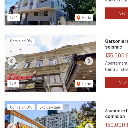
Vezi
1
/
14
Harta
Garsonieră 
Comision 0%
seismic
135,000 
Apartament 
Previous
Next
Centrul Isto
Vezi
1
/
5
Harta
Comision 0%
Exclusivitate
3 camere D
comision
150,000 