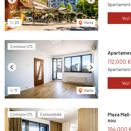
Previous
Next
Apartament 
Vezi
1
/
20
Harta
Comision 0%
Apartament
112,000 €
Apartament 
Previous
Next
Vezi
1
/
17
Harta
Plaza Mall
Comision 0%
Exclusivitate
nou
194,000 