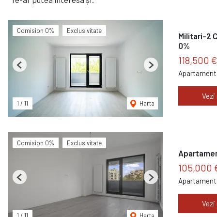
Comision 0%
Exclusivitate
Militari-2
0%
118,500 
Previous
Next
Apartament 
Vezi
1
/
11
Harta
Comision 0%
Exclusivitate
Apartament 
105,000 
Apartament 
Previous
Next
Vezi
1
/
11
Harta