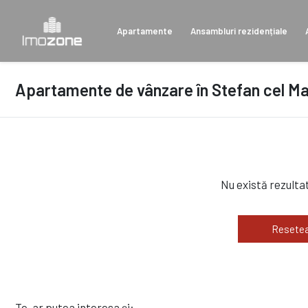
Apartamente
Ansambluri rezidențiale
Apartamente de vânzare în Stefan cel M
Nu există rezulta
Resetea
Te-ar putea interesa și: