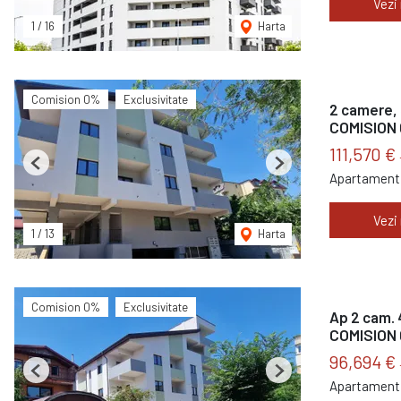
Vezi
1
/
16
Harta
Comision 0%
Exclusivitate
2 camere, 
COMISION
111,570 €
Previous
Next
Apartament 
Vezi
1
/
13
Harta
Comision 0%
Exclusivitate
Ap 2 cam. 
COMISION
96,694 €
Previous
Next
Apartament 